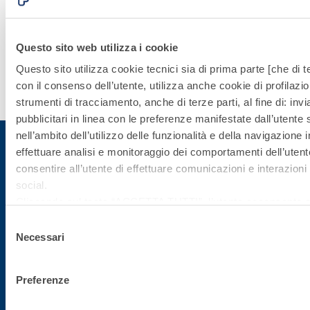
della cultura e
rispetto
ambientale
Questo sito web utilizza i cookie
Questo sito utilizza cookie tecnici sia di prima parte [che di te
Scopri
con il consenso dell’utente, utilizza anche cookie di profilazio
di più
strumenti di tracciamento, anche di terze parti, al fine di: in
pubblicitari in linea con le preferenze manifestate dall’utente
nell’ambito dell’utilizzo delle funzionalità e della navigazione i
effettuare analisi e monitoraggio dei comportamenti dell’utente
consentire all’utente di effettuare comunicazioni e interazioni 
Iscriviti alla newsletter
social.
Cliccando sul tasto “
ACCETTA TUTTI
”, l’utente acconsente all
cookie non tecnici, inclusi quindi quelli di profilazione, analitici
Rimani aggiornato con le ultime novità di Fassa Bortolo
Selezione
consenso è facoltativo e può essere revocato in qualsiasi m
Necessari
del
Se l’utente desidera gestire le proprie preferenze può cliccare
consenso
basso a sinistra (accessibile in ogni momento dal sito).
Preferenze
Per sapere di più sui cookie che usiamo può accedere alla
C
POLICY
.