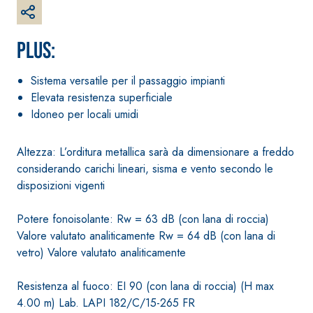
Guaina
qualità per intern
impermeabilizzante
elastica
PLUS:
monocomponente
polimero cementizia
Sistema versatile per il passaggio impianti
Elevata resistenza superficiale
Idoneo per locali umidi
Altezza: L’orditura metallica sarà da dimensionare a freddo
considerando carichi lineari, sisma e vento secondo le
disposizioni vigenti
Potere fonoisolante: Rw = 63 dB (con lana di roccia)
Sistema INTONACATURA E
Sistema GYPSOTEC
Valore valutato analiticamente Rw = 64 dB (con lana di
COSTRUZIONE
LASTRE
vetro) Valore valutato analiticamente
PRODOTTI A BASE CALCE
AEREA
®
GYPSOTECH
Gyp
M TIPO DEFH1IR
Lastra in cartong
Resistenza al fuoco: EI 90 (con lana di roccia) (H max
KB 13 EVOLUTION
4.00 m) Lab. LAPI 182/C/15-265 FR
Intonaco di fondo