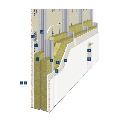
solfatoresistenti,
quarzo, ad alta
polimero-modificata,
conducibilità ter
tixotropica,
per la realizzazi
fibrorinforzata, per la
massetti radianti
passivazione,
spessore in ambi
riparazione, rasatura e
interni.
protezione di strutture
in calcestruzzo
Sistema ISOLAMENTO
®
TERMICO FASSATHERM
COLLANTI E RASANTI
A 96 RESPHIRA
Collante-rasante
alleggerito, fibrato, con
calce idraulica naturale