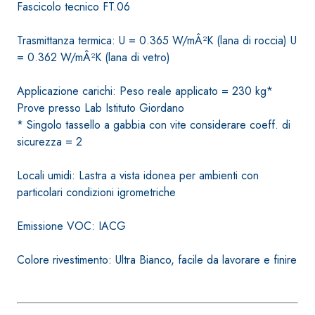
Fascicolo tecnico FT.06
bianco fibrorinforzato a
base di calce aerea,
Trasmittanza termica: U = 0.365 W/mÂ²K (lana di roccia) U
per interni ed esterni
= 0.362 W/mÂ²K (lana di vetro)
Applicazione carichi: Peso reale applicato = 230 kg*
Prove presso Lab Istituto Giordano
* Singolo tassello a gabbia con vite considerare coeff. di
sicurezza = 2
Locali umidi: Lastra a vista idonea per ambienti con
particolari condizioni igrometriche
Sistema RIPRISTINO DEL
Sistema POSA PAVI
Emissione VOC: IACG
CALCESTRUZZO
RIVESTIMENTI
PRODOTTI TIXOTROPICI
FASSAFLOOR – FON
POSA
Colore rivestimento: Ultra Bianco, facile da lavorare e finire
GEOACTIVE R4 40
FASSAFLOOR LA 8
Malta rapida contenente
Lisciatura autoliv
speciali leganti
a base di anidrit