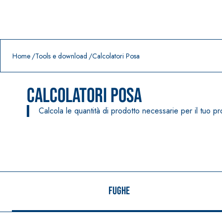
Prodotti in primo piano
download
home
Home
Tools e download
Calcolatori Posa
Calcolatori Posa
Calcola le quantità di prodotto necessarie per il tuo p
Fughe