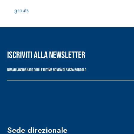
grouts
Sistema POSA PAVIMENTI E RIVESTIMENTI
AQUAZIP
– IMP
®
Iscriviti alla newsletter
AQUAZIP ONE PRO
Guaina impermeabilizzante elastica monocompo
Rimani aggiornato con le ultime novità di Fassa Bortolo
cementizia
Sede direzionale