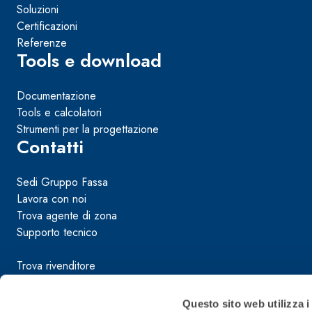
Soluzioni
Certificazioni
Referenze
Tools e download
Documentazione
Tools e calcolatori
Sistema RIPRISTINO DEL CALCESTRUZZO
PRODOTTI TIXO
Strumenti per la progettazione
GEOACTIVE R4 40
Contatti
Malta rapida contenente speciali leganti solfatore
modificata, tixotropica, fibrorinforzata, per la p
Sedi Gruppo Fassa
rasatura e protezione di strutture in calcestruzzo
Lavora con noi
Trova agente di zona
Supporto tecnico
Trova rivenditore
Condizioni di vendita
Questo sito web utilizza i