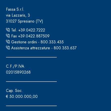
Fassa S.r.l.
via Lazzaris, 3
31027 Spresiano (TV)
Tel. +39.0422.7222
Fax +39.0422.887509
Gestione ordini - 800.333.435
Assistenza attrezzature - 800.353.637
C.F./P.IVA
02015890268
Cap. Soc.
€ 50.000.000,00
Sistema INTONACATURA E COSTRUZIONE
PRODOTTI A B
KB 13 EVOLUTION