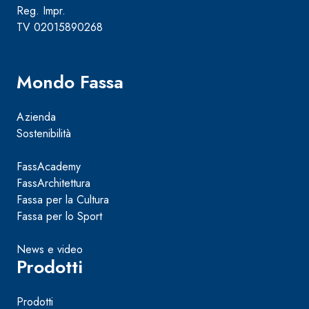
Intonaco di fondo bianco fibrorinforzato a base d
Reg. Impr.
interni ed esterni
TV 02015890268
Mondo Fassa
Azienda
Sostenibilità
FassAcademy
FassArchitettura
Fassa per la Cultura
Fassa per lo Sport
News e video
Prodotti
Prodotti