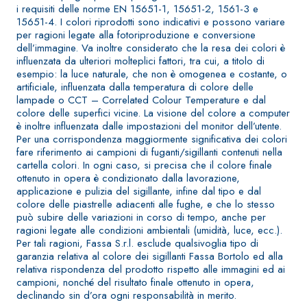
ad elevata
i requisiti delle norme EN 15651-1, 15651-2, 1561-3 e
impermeabilizzante
qualità per
15651-4. I colori riprodotti sono indicativi e possono variare
elastica
interni
per ragioni legate alla fotoriproduzione e conversione
monocomponente
dell’immagine. Va inoltre considerato che la resa dei colori è
influenzata da ulteriori molteplici fattori, tra cui, a titolo di
polimero
esempio: la luce naturale, che non è omogenea e costante, o
cementizia
artificiale, influenzata dalla temperatura di colore delle
lampade o CCT – Correlated Colour Temperature e dal
colore delle superfici vicine. La visione del colore a computer
è inoltre influenzata dalle impostazioni del monitor dell’utente.
Per una corrispondenza maggiormente significativa dei colori
fare riferimento ai campioni di fuganti/sigillanti contenuti nella
cartella colori. In ogni caso, si precisa che il colore finale
Sistema
ottenuto in opera è condizionato dalla lavorazione,
GYPSOTEC
®
applicazione e pulizia del sigillante, infine dal tipo e dal
H
Sistema
colore delle piastrelle adiacenti alle fughe, e che lo stesso
LASTRE
INTONACATURA E
può subire delle variazioni in corso di tempo, anche per
COSTRUZIONE
ragioni legate alle condizioni ambientali (umidità, luce, ecc.).
®
GYPSOTECH
PRODOTTI A BASE
Per tali ragioni, Fassa S.r.l. esclude qualsivoglia tipo di
CALCE AEREA
GypsoLIGNUM
Lastra in
garanzia relativa al colore dei sigillanti Fassa Bortolo ed alla
TIPO DEFH1IR
cartongesso
KB 13 EVOLUTION
relativa rispondenza del prodotto rispetto alle immagini ed ai
campioni, nonché del risultato finale ottenuto in opera,
Intonaco di fondo
declinando sin d’ora ogni responsabilità in merito.
bianco