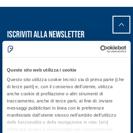
fibrorinforzato a
base di calce
aerea, per interni
ed esterni
Iscriviti alla newsletter
Rimani aggiornato con le ultime novità di Fassa Bortolo
Sistema POSA
Questo sito web utilizza i cookie
PAVIMENTI E
RIVESTIMENTI
Sistema RIPRISTINO
Questo sito utilizza cookie tecnici sia di prima parte [che
FASSAFLOOR
DEL CALCESTRUZZO
di terze parti] e, con il consenso dell’utente, utilizza
– FONDI DI
PRODOTTI
POSA
anche cookie di profilazione o altri strumenti di
TIXOTROPICI
FASSAFLOOR L
tracciamento, anche di terze parti, al fine di: inviare
GEOACTIVE R4 40
Sede direzionale
A 8.30
Lisciatura
messaggi pubblicitari in linea con le preferenze
Malta rapida
autolivellante
manifestate dall’utente stesso nell’ambito dell’utilizzo
contenente speciali
a base di
delle funzionalità e della navigazione in rete; [e/o]
Fassa S.r.l.
leganti
anidrite e
effettuare analisi e monitoraggio dei comportamenti
via Lazzaris, 3
solfatoresistenti,