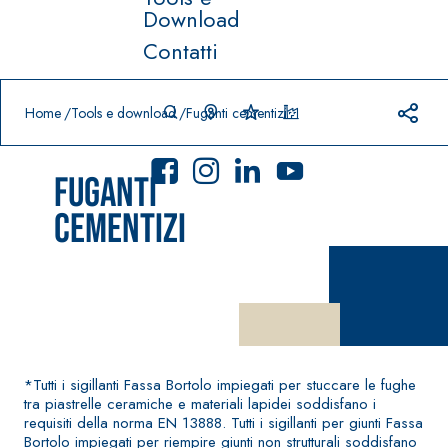
Download
Contatti
Prodotti in primo piano
download
home
Home
Tools e download
Fuganti cementizi
Fuganti
cementizi
Sistema
FASSACOLO
®
UR
Sistema POSA
PITTURE
PAVIMENTI E
RIVESTIMENTI
SICURA G3
–
AQU
IMPERMEABILIZ
Idropittura
®
AZIP
*Tutti i sigillanti Fassa Bortolo impiegati per stuccare le fughe
ZANTI
decorativa
tra piastrelle ceramiche e materiali lapidei soddisfano i
AQUAZIP ONE PRO
requisiti della norma EN 13888. Tutti i sigillanti per giunti Fassa
ultra opaca
Bortolo impiegati per riempire giunti non strutturali soddisfano
Guaina