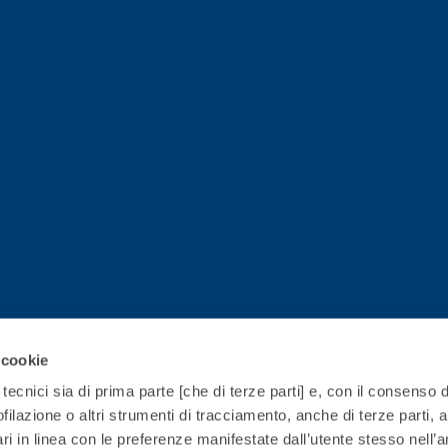
TROPICI
Sistema POSA PAVIMENTI E R
FASSAFLOOR LA 8.30
sistenti, polimero-
Lisciatura autolivellante 
assivazione, riparazione,
termica per la realizzazi
ambienti interni.
 cookie
tecnici sia di prima parte [che di terze parti] e, con il consenso d
filazione o altri strumenti di tracciamento, anche di terze parti, al
ri in linea con le preferenze manifestate dall’utente stesso nell’