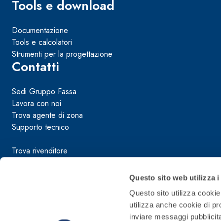
Tools e download
Documentazione
Tools e calcolatori
Strumenti per la progettazione
Contatti
Sistema RIPRISTINO DEL CALCESTRUZZO
PRODOTTI TIXO
Sedi Gruppo Fassa
GEOACTIVE R4 40
Lavora con noi
Malta rapida contenente speciali leganti solfatore
Trova agente di zona
modificata, tixotropica, fibrorinforzata, per la p
Supporto tecnico
rasatura e protezione di strutture in calcestruzzo
Trova rivenditore
Condizioni di vendita
Questo sito web utilizza i
Manuali d’uso e manutenzione
Questo sito utilizza cookie 
Guida sulla sicurezza dei prodotti
utilizza anche cookie di pro
Segnalazioni illeciti
inviare messaggi pubblicita