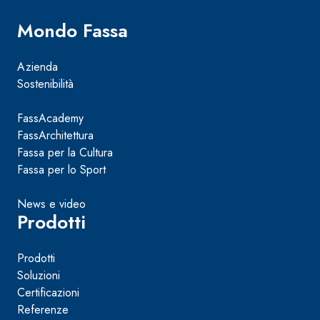
Intonaco di fondo bianco fibrorinforzato a base d
interni ed esterni
Mondo Fassa
Azienda
Sostenibilità
FassAcademy
FassArchitettura
Fassa per la Cultura
Fassa per lo Sport
News e video
Prodotti
Prodotti
Soluzioni
Certificazioni
Referenze