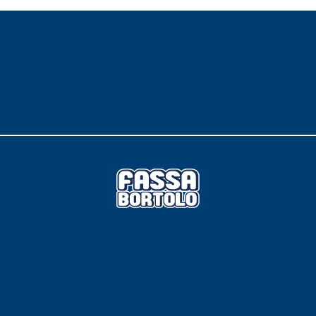
ERMEABILIZZANTI
Sistema FASSACOLOUR
P
®
SICURA G3
nente polimero
Idropittura decorativa ul