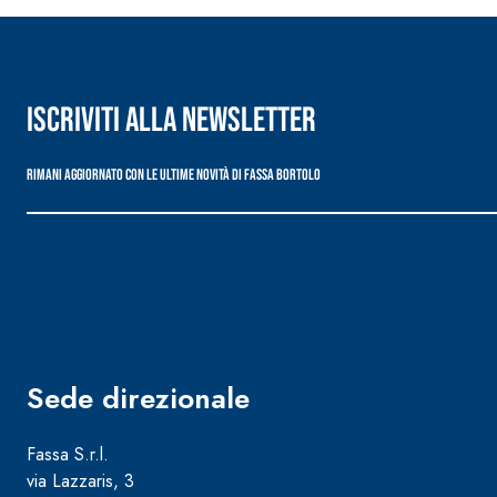
Iscriviti alla newsletter
Rimani aggiornato con le ultime novità di Fassa Bortolo
Sistema POSA PAVIMENTI E RIVESTIMENTI
AQUAZIP
– IMP
®
AQUAZIP ONE PRO
Guaina impermeabilizzante elastica monocompo
cementizia
Sede direzionale
Fassa S.r.l.
via Lazzaris, 3