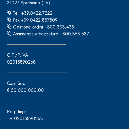
31027 Spresiano (TV)
Tel. +39.0422.7222
Fax +39.0422.887509
Gestione ordini - 800.333.435
Assistenza attrezzature - 800.353.637
C.F./P.IVA
02015890268
Cap. Soc.
€ 50.000.000,00
Reg. Impr.
Sistema INTONACATURA E COSTRUZIONE
PRODOTTI A B
TV 02015890268
KB 13 EVOLUTION