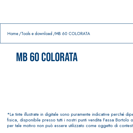
Prodotti in primo piano
download
home
Home
Tools e download
MB 60 COLORATA
MB 60 COLORATA
*Le tinte illustrate in digitale sono puramente indicative perché di
fisica, disponibile presso tutti i nostri punti vendita Fassa Bortol
per tale motivo non può essere utilizzato come oggetto di contestazio