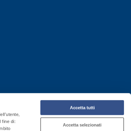
IVESTIMENTI
FASSAFLOOR – FONDI DI POSA
a base di anidrite e quarzo, ad alta conducibilità
one di massetti radianti a basso spessore in
Accetta tutti
ell’utente,
 fine di:
Accetta selezionati
ambito