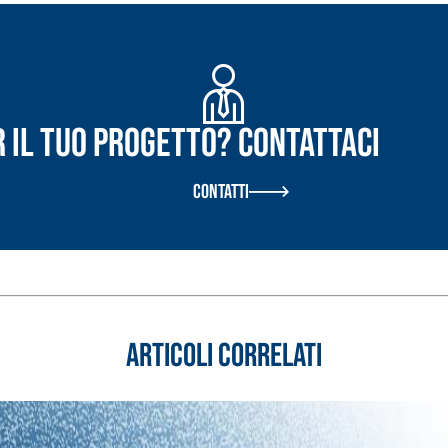
r il tuo progetto? Contattaci
Contatti
Articoli correlati
ASE CALCE AEREA
Sistema GYPSOTECH
LAS
®
®
GYPSOTECH
GypsoLIGNUM