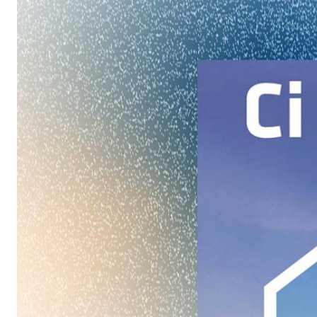
Intonaco di fondo bianco fibrorinforzato a base d
interni ed esterni