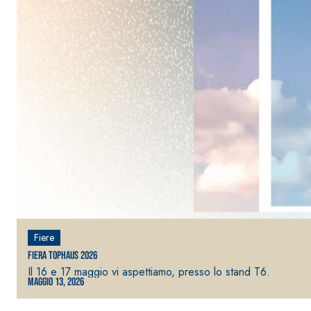
Sistema RIPRISTINO DEL CALCESTRUZZO
PRODOTTI TIXO
GEOACTIVE R4 40
Malta rapida contenente speciali leganti solfatore
modificata, tixotropica, fibrorinforzata, per la p
rasatura e protezione di strutture in calcestruzzo
Fiere
Fiera TopHaus 2026
Il 16 e 17 maggio vi aspettiamo, presso lo stand T6.
Maggio 13, 2026