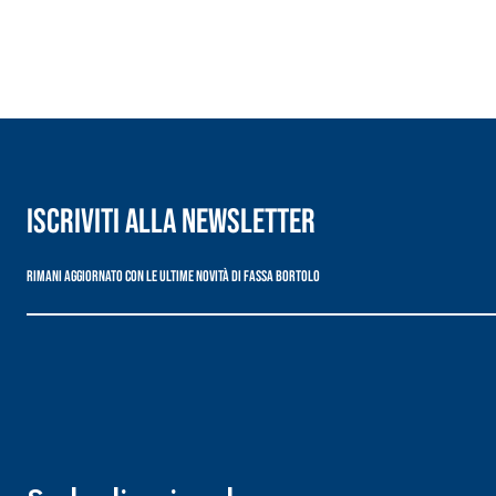
Iscriviti alla newsletter
Rimani aggiornato con le ultime novità di Fassa Bortolo
Sistema ISOLAMENTO TERMICO FASSATHERM
COLLANTI
®
A 96 RESPHIRA
Collante-rasante alleggerito, fibrato, con calce i