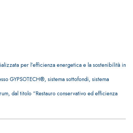
ITTURE
lizzata per l’efficienza energetica e la sostenibilità in
tra opaca ad elevata qualità per interni
ongesso GYPSOTECH®, sistema sottofondi, sistema
um, dal titolo “Restauro conservativo ed efficienza