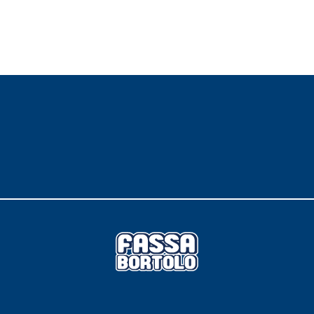
 E RASANTI
draulica naturale NHL 3,5