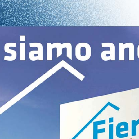
i calce aerea, per
Lastra in cartongesso