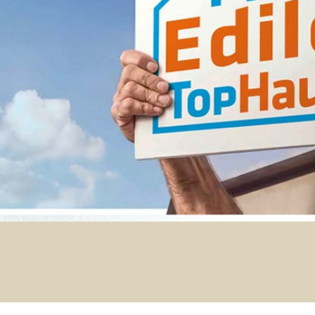
TROPICI
Sistema POSA PAVIMENTI E R
FASSAFLOOR LA 8.30
sistenti, polimero-
Lisciatura autolivellante 
assivazione, riparazione,
termica per la realizzazi
ambienti interni.