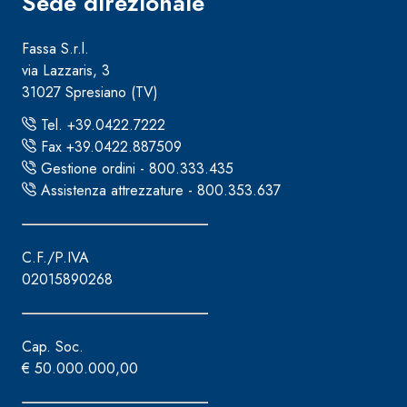
Sede direzionale
e speciali inerti alleggeriti
Fassa S.r.l.
via Lazzaris, 3
31027 Spresiano (TV)
Tel. +39.0422.7222
Fax +39.0422.887509
Gestione ordini - 800.333.435
Assistenza attrezzature - 800.353.637
C.F./P.IVA
02015890268
Cap. Soc.
€ 50.000.000,00