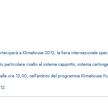
ERMEABILIZZANTI
Sistema FASSACOLOUR
P
®
SICURA G3
rteciperà a Klimahouse 2012, la fiera internazionale specia
nente polimero
Idropittura decorativa ul
to particolare risalto al sistema cappotto, sistema cart
 alle ore 12,00, nell’ambito del programma Klimahouse For
012.