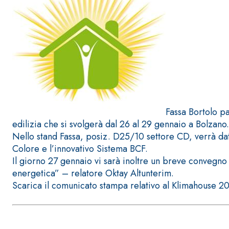
Sistema POSA PAVIMENTI E RIVESTIMENTI
AQUAZIP
– IMP
®
AQUAZIP ONE PRO
Fassa Bortolo pa
Guaina impermeabilizzante elastica monocompo
edilizia che si svolgerà dal 26 al 29 gennaio a Bolzano.
cementizia
Nello stand Fassa, posiz. D25/10 settore CD, verrà da
Colore e l’innovativo Sistema BCF.
Il giorno 27 gennaio vi sarà inoltre un breve convegno
energetica” – relatore Oktay Altunterim.
Scarica il comunicato stampa relativo al Klimahouse 2