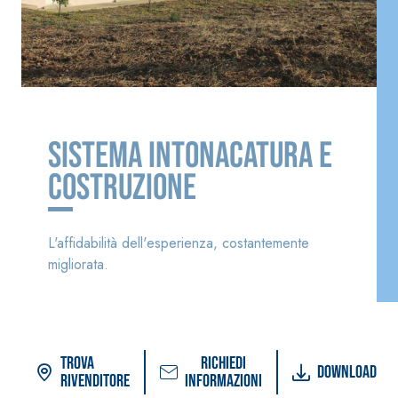
cementizia
®
GYPSOTECH
Sistema INTONACATURA E
GypsoLIGNUM
Lastra in
KB 13 EVOLUTION
COSTRUZIONE
TIPO DEFH1IR
cartongesso
Intonaco di fondo
bianco
fibrorinforzato a
L'affidabilità dell'esperienza, costantemente
base di calce
migliorata.
aerea, per interni
ed esterni
Trova
Richiedi
Download
rivenditore
informazioni