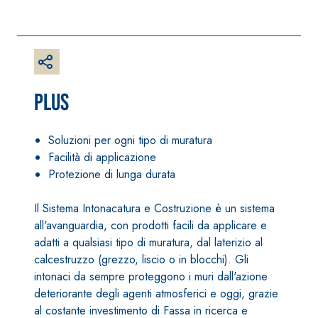
FASSAFLOOR L
A 8.30
Lisciatura
GEOACTIVE R4 40
autolivellante
Malta rapida
a base di
contenente speciali
anidrite e
Plus
leganti
quarzo, ad
solfatoresistenti,
alta
polimero-
Soluzioni per ogni tipo di muratura
conducibilità
modificata,
Facilità di applicazione
termica per
tixotropica,
Protezione di lunga durata
la
fibrorinforzata, per
realizzazione
la passivazione,
Il Sistema Intonacatura e Costruzione è un sistema
di massetti
riparazione,
all'avanguardia, con prodotti facili da applicare e
radianti a
rasatura e
adatti a qualsiasi tipo di muratura, dal laterizio al
basso
protezione di
calcestruzzo (grezzo, liscio o in blocchi). Gli
spessore in
strutture in
intonaci da sempre proteggono i muri dall'azione
ambienti
A 96 RESPHIRA
calcestruzzo
deteriorante degli agenti atmosferici e oggi, grazie
interni.
Collante-rasante
al costante investimento di Fassa in ricerca e