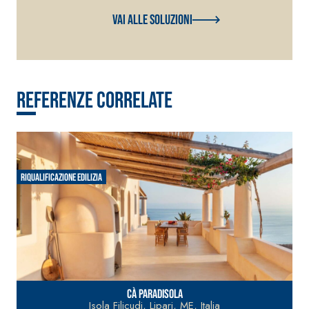
Vai alle soluzioni
Referenze correlate
Riqualificazione edilizia
Nuo
Cà Paradisola
Isola Filicudi, Lipari, ME, Italia