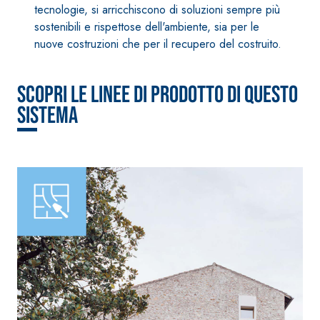
alleggerito, fibrato,
tecnologie, si arricchiscono di soluzioni sempre più
con calce idraulica
sostenibili e rispettose dell'ambiente, sia per le
naturale NHL 3,5 e
nuove costruzioni che per il recupero del costruito.
speciali inerti
alleggeriti
Scopri le linee di prodotto di questo
sistema