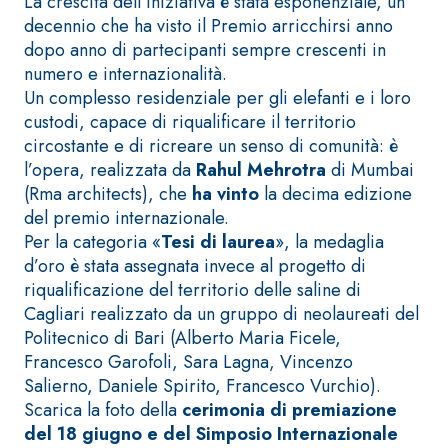
La crescita dell’iniziativa è stata esponenziale, un
fibrorinforzato a
decennio che ha visto il Premio arricchirsi anno
base di calce
dopo anno di partecipanti sempre crescenti in
aerea, per interni
numero e internazionalità.
ed esterni
Un complesso residenziale per gli elefanti e i loro
custodi, capace di riqualificare il territorio
circostante e di ricreare un senso di comunità: è
l’opera, realizzata da
Rahul Mehrotra
di Mumbai
(Rma architects), che
ha vinto
la decima edizione
del premio internazionale.
Sistema POSA
Per la categoria «
Tesi di laurea
», la medaglia
PAVIMENTI E
RIVESTIMENTI
d’oro è stata assegnata invece al progetto di
Sistema RIPRISTINO
FASSAFLOOR
DEL CALCESTRUZZO
riqualificazione del territorio delle saline di
– FONDI DI
PRODOTTI
POSA
Cagliari realizzato da un gruppo di neolaureati del
TIXOTROPICI
Politecnico di Bari (Alberto Maria Ficele,
FASSAFLOOR L
GEOACTIVE R4 40
Francesco Garofoli, Sara Lagna, Vincenzo
A 8.30
Lisciatura
Malta rapida
Salierno, Daniele Spirito, Francesco Vurchio).
autolivellante
contenente speciali
Scarica la foto della
cerimonia di premiazione
a base di
leganti
del 18 giugno e del Simposio Internazionale
anidrite e
solfatoresistenti,