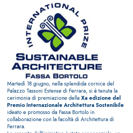
ad elevata
impermeabilizzante
qualità per
elastica
interni
monocomponente
polimero
cementizia
Sistema
GYPSOTEC
®
Martedì 18 giugno, nella splendida cornice del
H
Sistema
Palazzo Tassoni Estense di Ferrara, si è tenuta la
LASTRE
INTONACATURA E
COSTRUZIONE
cerimonia di premiazione della
Xa edizione del
®
GYPSOTECH
PRODOTTI A BASE
Premio Internazionale Architettura Sostenibile
CALCE AEREA
GypsoLIGNUM
Lastra in
ideato e promosso da Fassa Bortolo in
TIPO DEFH1IR
cartongesso
KB 13 EVOLUTION
collaborazione con la facoltà di Architettura di
Intonaco di fondo
Ferrara.
bianco