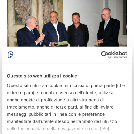
Mostra di più
Questo sito web utilizza i cookie
Questo sito utilizza cookie tecnici sia di prima parte [che
di terze parti] e, con il consenso dell’utente, utilizza
anche cookie di profilazione o altri strumenti di
tracciamento, anche di terze parti, al fine di: inviare
messaggi pubblicitari in linea con le preferenze
manifestate dall’utente stesso nell’ambito dell’utilizzo
delle funzionalità e della navigazione in rete; [e/o]