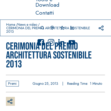
Download
Contatti
Prodotti in primo piano
download
home
Home
News e video
CERIMONIA DEL PREMIO ARCHITETTURA SOSTENIBILE
2013
CERIMONIA DEL PREMIO
ARCHITETTURA SOSTENIBILE
2013
Sistema
FASSACOLO
®
UR
Sistema POSA
PITTURE
PAVIMENTI E
RIVESTIMENTI
Premi
Giugno 25, 2013
|
Reading Time:
1
Minuto
SICURA G3
–
AQU
IMPERMEABILIZ
Idropittura
®
AZIP
ZANTI
decorativa
AQUAZIP ONE PRO
ultra opaca
Guaina