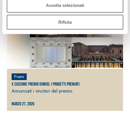
Accetta selezionati
Rifiuta
Premi
X Edizione Premio Domus: i progetti premiati
P
Annunciati i vincitori del premio.
A
Marzo 27, 2026
G