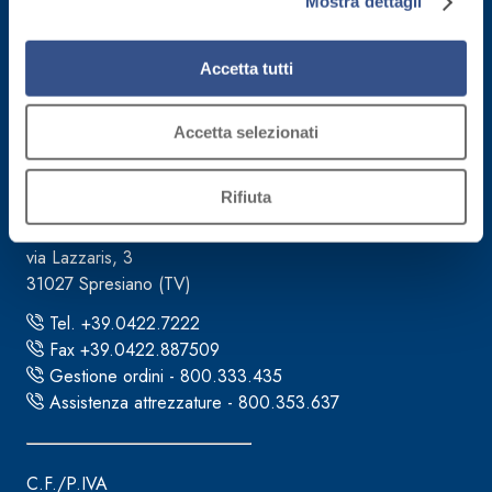
Mostra dettagli
mantenendo le impostazioni di default (solo cookie tecnici
attivi).
Accetta tutti
Accetta selezionati
Sede direzionale
Rifiuta
Fassa S.r.l.
via Lazzaris, 3
31027 Spresiano (TV)
Tel. +39.0422.7222
Fax +39.0422.887509
Gestione ordini - 800.333.435
Assistenza attrezzature - 800.353.637
C.F./P.IVA