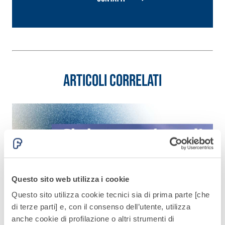
quarzo, ad
polimero-
alta
modificata,
conducibilità
tixotropica,
termica per
fibrorinforzata, per
la
la passivazione,
realizzazione
riparazione,
Articoli correlati
di massetti
rasatura e
radianti a
protezione di
basso
strutture in
Sistema
spessore in
calcestruzzo
ISOLAMENTO
®
TERMICO
ambienti
FASSATHERM
interni.
COLLANTI E RASANTI
A 96 RESPHIRA
Collante-rasante
Questo sito web utilizza i cookie
alleggerito, fibrato,
Questo sito utilizza cookie tecnici sia di prima parte [che
con calce idraulica
di terze parti] e, con il consenso dell’utente, utilizza
naturale NHL 3,5 e
anche cookie di profilazione o altri strumenti di
speciali inerti