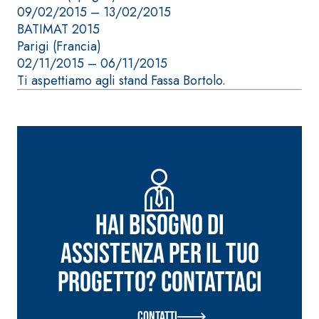
09/02/2015 – 13/02/2015
fibrorinforzato a
BATIMAT 2015
base di calce
Parigi (Francia)
aerea, per interni
02/11/2015 – 06/11/2015
ed esterni
Ti aspettiamo agli stand Fassa Bortolo.
Sistema POSA
PAVIMENTI E
RIVESTIMENTI
Sistema RIPRISTINO
FASSAFLOOR
DEL CALCESTRUZZO
– FONDI DI
PRODOTTI
Hai bisogno di
POSA
TIXOTROPICI
FASSAFLOOR L
assistenza per il tuo
GEOACTIVE R4 40
A 8.30
Lisciatura
Malta rapida
progetto? Contattaci
autolivellante
contenente speciali
a base di
leganti
anidrite e
Contatti
solfatoresistenti,