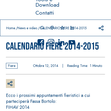
Download
Contatti
Prodotti in primo piano
download
home
Home
News e video
CALENDARIO FIERE 2014-2015
CALENDARIO FIERE 2014-2015
Fiere
Ottobre 12, 2014
|
Reading Time:
1
Minuto
Sistema
FASSACOLO
®
UR
Sistema POSA
PITTURE
PAVIMENTI E
RIVESTIMENTI
SICURA G3
–
AQU
IMPERMEABILIZ
Idropittura
®
AZIP
Ecco i prossimi appuntamenti fieristici a cui
ZANTI
decorativa
parteciperà Fassa Bortolo:
AQUAZIP ONE PRO
ultra opaca
FIHAV 2014
Guaina