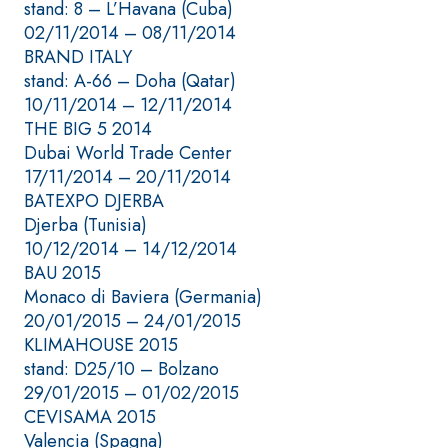
ad elevata
stand: 8 – L’Havana (Cuba)
impermeabilizzante
qualità per
02/11/2014 – 08/11/2014
elastica
interni
BRAND ITALY
monocomponente
stand: A-66 – Doha (Qatar)
polimero
10/11/2014 – 12/11/2014
cementizia
THE BIG 5 2014
Dubai World Trade Center
17/11/2014 – 20/11/2014
BATEXPO DJERBA
Djerba (Tunisia)
10/12/2014 – 14/12/2014
Sistema
GYPSOTEC
BAU 2015
®
H
Sistema
Monaco di Baviera (Germania)
LASTRE
INTONACATURA E
20/01/2015 – 24/01/2015
COSTRUZIONE
®
KLIMAHOUSE 2015
GYPSOTECH
PRODOTTI A BASE
CALCE AEREA
GypsoLIGNUM
stand: D25/10 – Bolzano
Lastra in
TIPO DEFH1IR
29/01/2015 – 01/02/2015
cartongesso
KB 13 EVOLUTION
CEVISAMA 2015
Intonaco di fondo
Valencia (Spagna)
bianco