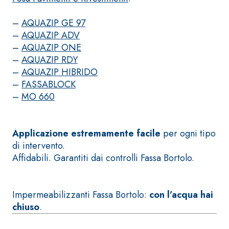
ad elevata
impermeabilizzante
qualità per
–
AQUAZIP GE 97
elastica
interni
–
AQUAZIP ADV
monocomponente
–
AQUAZIP ONE
polimero
–
AQUAZIP RDY
cementizia
–
AQUAZIP HIBRIDO
–
FASSABLOCK
–
MO 660
Sistema
Applicazione estremamente facile
per ogni tipo
GYPSOTEC
®
di intervento.
H
Sistema
Affidabili. Garantiti dai controlli Fassa Bortolo.
LASTRE
INTONACATURA E
COSTRUZIONE
®
GYPSOTECH
PRODOTTI A BASE
CALCE AEREA
GypsoLIGNUM
Lastra in
Impermeabilizzanti Fassa Bortolo:
con l’acqua hai
TIPO DEFH1IR
cartongesso
KB 13 EVOLUTION
chiuso
.
Intonaco di fondo
bianco