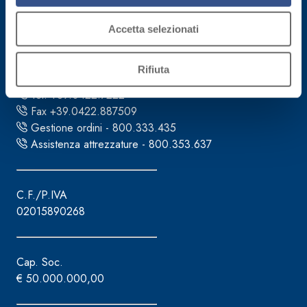
Sede direzionale
Accetta selezionati
Fassa S.r.l.
via Lazzaris, 3
31027 Spresiano (TV)
Rifiuta
Tel. +39.0422.7222
Fax +39.0422.887509
Gestione ordini - 800.333.435
Assistenza attrezzature - 800.353.637
C.F./P.IVA
02015890268
Cap. Soc.
€ 50.000.000,00