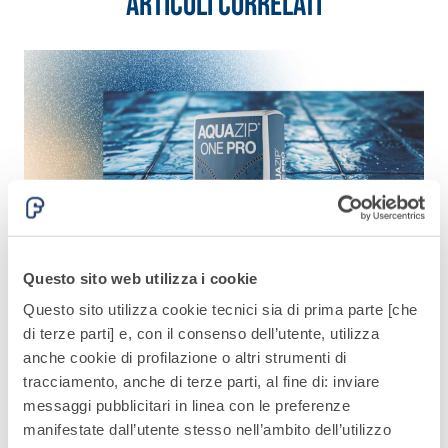
Articoli correlati
quarzo, ad
polimero-
alta
modificata,
conducibilità
tixotropica,
termica per
fibrorinforzata, per
la
la passivazione,
realizzazione
riparazione,
di massetti
rasatura e
radianti a
protezione di
basso
strutture in
Sistema
spessore in
calcestruzzo
ISOLAMENTO
®
TERMICO
ambienti
FASSATHERM
interni.
Questo sito web utilizza i cookie
COLLANTI E RASANTI
Questo sito utilizza cookie tecnici sia di prima parte [che
A 96 RESPHIRA
Prodotti
di terze parti] e, con il consenso dell’utente, utilizza
Collante-rasante
Aquazip One Pro
F
anche cookie di profilazione o altri strumenti di
alleggerito, fibrato,
Nuova guaina impermeabilizzante elastica contro
I
tracciamento, anche di terze parti, al fine di: inviare
umidità e infiltrazioni.
con calce idraulica
messaggi pubblicitari in linea con le preferenze
Febbraio 10, 2026
L
naturale NHL 3,5 e
manifestate dall’utente stesso nell’ambito dell’utilizzo
speciali inerti