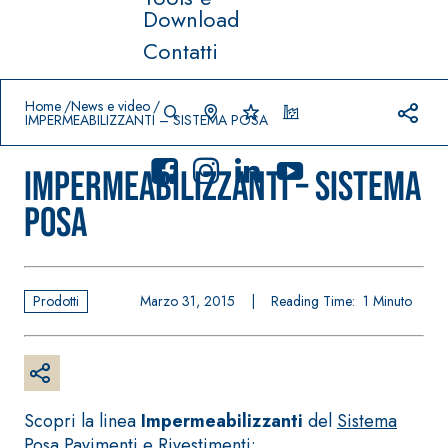
Download
Contatti
Prodotti in primo piano
download
home
Home
News e video
IMPERMEABILIZZANTI – SISTEMA POSA
IMPERMEABILIZZANTI – SISTEMA
POSA
Sistema
FASSACOLO
®
UR
Prodotti
Marzo 31, 2015
|
Reading Time:
1
Minuto
Sistema POSA
PITTURE
PAVIMENTI E
RIVESTIMENTI
SICURA G3
–
AQU
IMPERMEABILIZ
Idropittura
®
AZIP
ZANTI
decorativa
Scopri la linea
Impermeabilizzanti
del
Sistema
AQUAZIP ONE PRO
ultra opaca
Posa Pavimenti e Rivestimenti
:
Guaina