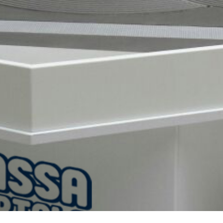
TROPICI
Sistema POSA PAVIMENTI E R
FASSAFLOOR LA 8.30
sistenti, polimero-
Lisciatura autolivellante 
assivazione, riparazione,
termica per la realizzazi
ambienti interni.