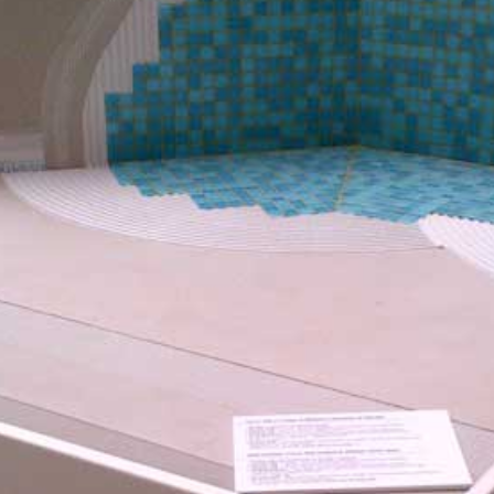
 E RASANTI
draulica naturale NHL 3,5