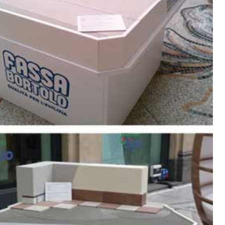
TRE
 TIPO DEFH1IR