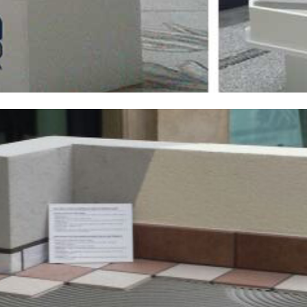
i calce aerea, per
Lastra in cartongesso