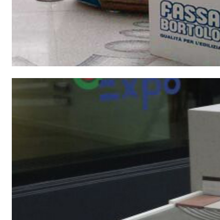
Intonaco di fondo bianco fibrorinforzato a base d
interni ed esterni