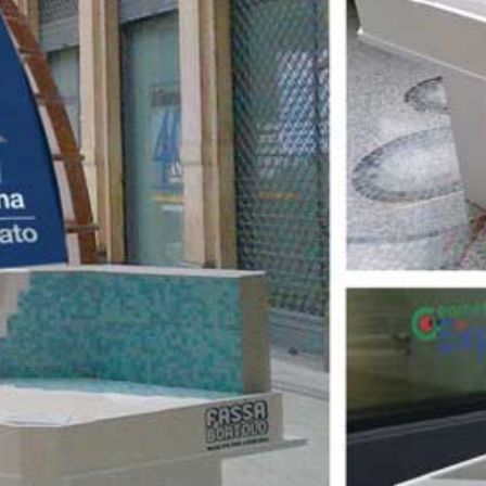
ASE CALCE AEREA
Sistema GYPSOTECH
LAS
®
®
GYPSOTECH
GypsoLIGNUM