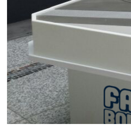
Sistema RIPRISTINO DEL CALCESTRUZZO
PRODOTTI TIXO
GEOACTIVE R4 40
Malta rapida contenente speciali leganti solfatore
modificata, tixotropica, fibrorinforzata, per la p
rasatura e protezione di strutture in calcestruzzo