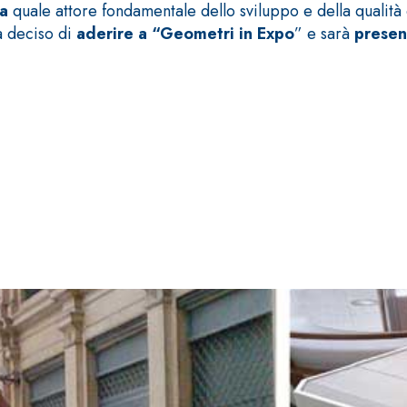
ra
quale attore fondamentale dello sviluppo e della qualità d
ha deciso di
aderire a “Geometri in Expo
” e sarà
presen
ERMEABILIZZANTI
Sistema FASSACOLOUR
P
®
SICURA G3
nente polimero
Idropittura decorativa ul