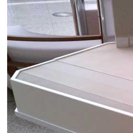
Sistema ISOLAMENTO TERMICO FASSATHERM
COLLANTI
®
A 96 RESPHIRA
Collante-rasante alleggerito, fibrato, con calce i