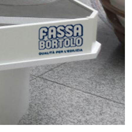
IVESTIMENTI
FASSAFLOOR – FONDI DI POSA
a base di anidrite e quarzo, ad alta conducibilità
one di massetti radianti a basso spessore in