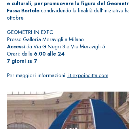
e culturali, per promuovere la figura del Geomet
Fassa Bortolo
condividendo la finalità dell’iniziativa 
ottobre.
GEOMETRI IN EXPO
Presso Galleria Meravigli a Milano
Accessi
da Via G.Negri 8 e Via Meravigli 5
Sistema POSA PAVIMENTI E RIVESTIMENTI
AQUAZIP
– IMP
®
Orari: dalle
6.00 alle 24
AQUAZIP ONE PRO
7 giorni su 7
Guaina impermeabilizzante elastica monocompo
cementizia
Per maggiori informazioni:
it.expoincitta.com