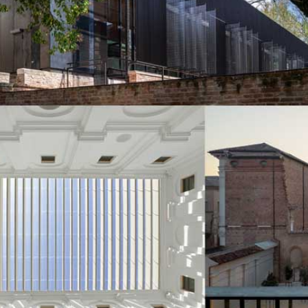
i calce aerea, per
Lastra in cartongesso