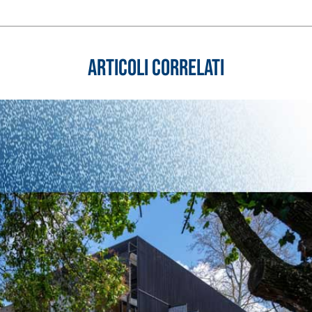
Articoli correlati
ASE CALCE AEREA
Sistema GYPSOTECH
LAS
®
®
GYPSOTECH
GypsoLIGNUM