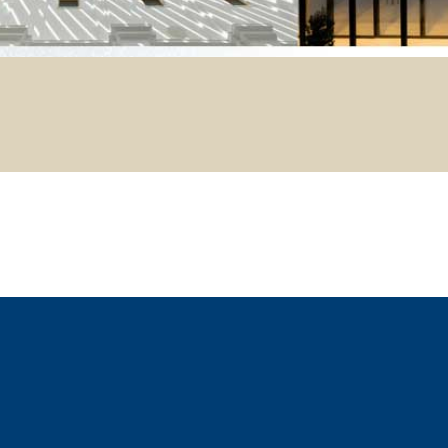
TROPICI
Sistema POSA PAVIMENTI E R
FASSAFLOOR LA 8.30
sistenti, polimero-
Lisciatura autolivellante 
assivazione, riparazione,
termica per la realizzazi
ambienti interni.