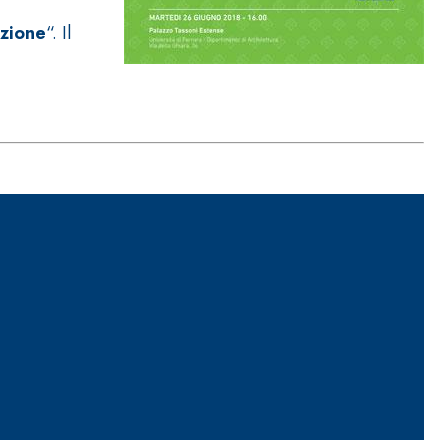
azione
“. Il
ITTURE
tra opaca ad elevata qualità per interni