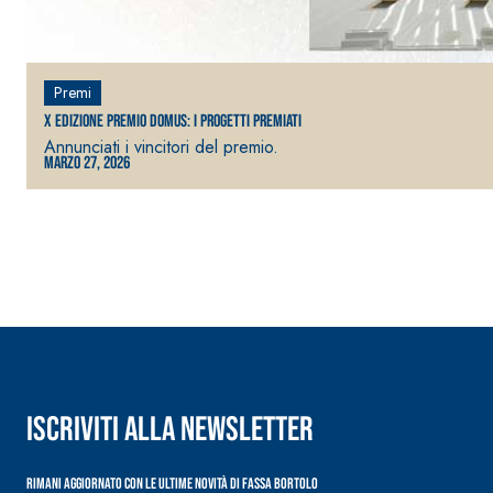
Premi
X Edizione Premio Domus: i progetti premiati
Annunciati i vincitori del premio.
Marzo 27, 2026
Sistema RIPRISTINO DEL CALCESTRUZZO
PRODOTTI TIXO
GEOACTIVE R4 40
Malta rapida contenente speciali leganti solfatore
modificata, tixotropica, fibrorinforzata, per la p
rasatura e protezione di strutture in calcestruzzo
Iscriviti alla newsletter
Rimani aggiornato con le ultime novità di Fassa Bortolo