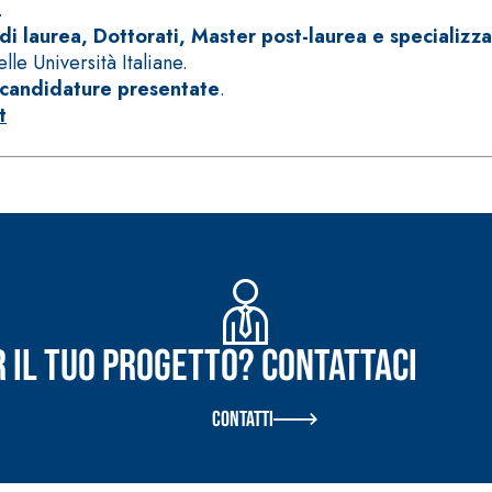
.
 di laurea, Dottorati, Master post-laurea e specializz
elle Università Italiane.
 candidature presentate
.
t
ERMEABILIZZANTI
Sistema FASSACOLOUR
P
®
SICURA G3
nente polimero
Idropittura decorativa ul
r il tuo progetto? Contattaci
Contatti