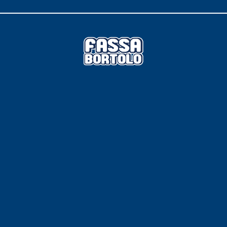
 E RASANTI
draulica naturale NHL 3,5