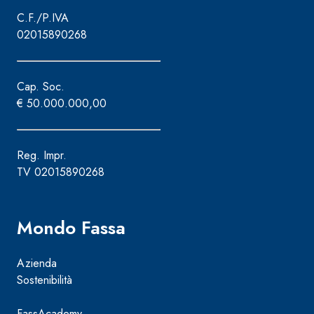
e speciali inerti alleggeriti
C.F./P.IVA
02015890268
Cap. Soc.
€ 50.000.000,00
Reg. Impr.
TV 02015890268
Mondo Fassa
Azienda
Sostenibilità
FassAcademy