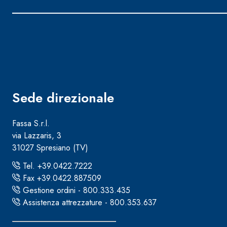
Sede direzionale
Fassa S.r.l.
via Lazzaris, 3
31027 Spresiano (TV)
Tel. +39.0422.7222
Fax +39.0422.887509
Gestione ordini - 800.333.435
Sistema ISOLAMENTO TERMICO FASSATHERM
COLLANTI
®
Assistenza attrezzature - 800.353.637
A 96 RESPHIRA
Collante-rasante alleggerito, fibrato, con calce i