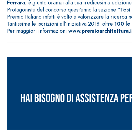
Ferrara
, è giunto oramai alla sua tredicesima edizione
Protagonista del concorso quest’anno la sezione “
Tesi
Premio Italiano infatti è volto a valorizzare la ricerca n
Tantissime le iscrizioni all’iniziativa 2018: oltre
100 le
Per maggiori informazioni
www.premioarchitettura.i
Sistema POSA PAVIMENTI E RIVESTIMENTI
AQUAZIP
– IMP
®
AQUAZIP ONE PRO
Guaina impermeabilizzante elastica monocompo
cementizia
Hai bisogno di assistenza pe