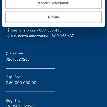
Accetta selezionati
via Lazzaris, 3
31027 Spresiano (TV)
Rifiuta
Tel. +39.0422.7222
Fax +39.0422.887509
Gestione ordini - 800.333.435
Assistenza attrezzature - 800.353.637
C.F./P.IVA
02015890268
Cap. Soc.
€ 50.000.000,00
Reg. Impr.
TV 02015890268