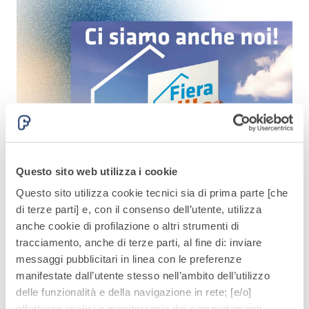
quarzo, ad
polimero-
alta
modificata,
conducibilità
tixotropica,
termica per
fibrorinforzata, per
la
la passivazione,
realizzazione
riparazione,
di massetti
rasatura e
radianti a
protezione di
basso
strutture in
Sistema
spessore in
calcestruzzo
ISOLAMENTO
®
Questo sito web utilizza i cookie
TERMICO
ambienti
FASSATHERM
Fiere
interni.
Questo sito utilizza cookie tecnici sia di prima parte [che
COLLANTI E RASANTI
Fiera TopHaus 2026
A
di terze parti] e, con il consenso dell’utente, utilizza
Il 16 e 17 maggio vi aspettiamo, presso lo stand T6.
F
A 96 RESPHIRA
anche cookie di profilazione o altri strumenti di
Collante-rasante
Maggio 13, 2026
N
tracciamento, anche di terze parti, al fine di: inviare
alleggerito, fibrato,
messaggi pubblicitari in linea con le preferenze
con calce idraulica
manifestate dall’utente stesso nell’ambito dell’utilizzo
naturale NHL 3,5 e
delle funzionalità e della navigazione in rete; [e/o]
speciali inerti
effettuare analisi e monitoraggio dei comportamenti