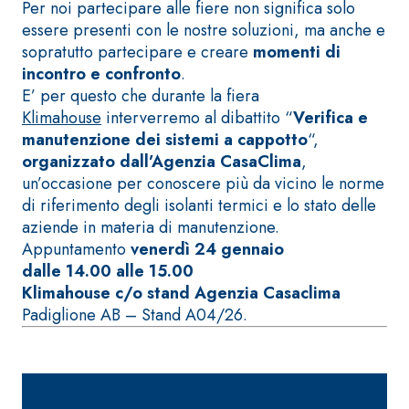
ad elevata
Per noi partecipare alle fiere non significa solo
impermeabilizzante
qualità per
essere presenti con le nostre soluzioni, ma anche e
elastica
interni
sopratutto partecipare e creare
momenti di
monocomponente
incontro e confronto
.
polimero
E’ per questo che durante la fiera
cementizia
Klimahouse
interverremo al dibattito “
Verifica e
manutenzione dei sistemi a cappotto
“,
organizzato dall’Agenzia CasaClima
,
un’occasione per conoscere più da vicino le norme
di riferimento degli isolanti termici e lo stato delle
aziende in materia di manutenzione.
Sistema
GYPSOTEC
Appuntamento
venerdì 24 gennaio
®
H
Sistema
dalle 14.00 alle 15.00
LASTRE
INTONACATURA E
Klimahouse c/o stand Agenzia Casaclima
COSTRUZIONE
®
Padiglione AB – Stand A04/26.
GYPSOTECH
PRODOTTI A BASE
CALCE AEREA
GypsoLIGNUM
Lastra in
TIPO DEFH1IR
cartongesso
KB 13 EVOLUTION
Intonaco di fondo
bianco