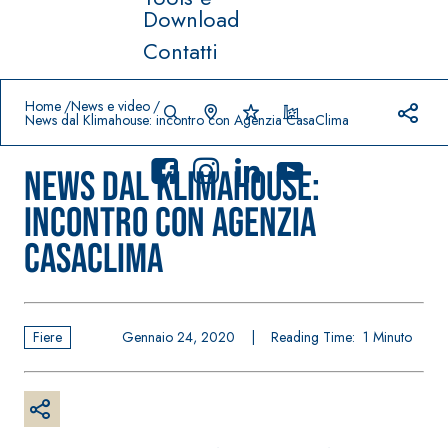
Download
Contatti
Prodotti in primo piano
download
home
Home
News e video
News dal Klimahouse: incontro con Agenzia CasaClima
News dal Klimahouse:
incontro con Agenzia
CasaClima
Sistema
FASSACOLO
®
UR
Sistema POSA
PITTURE
PAVIMENTI E
RIVESTIMENTI
Fiere
Gennaio 24, 2020
|
Reading Time:
1
Minuto
SICURA G3
–
AQU
IMPERMEABILIZ
Idropittura
®
AZIP
ZANTI
decorativa
AQUAZIP ONE PRO
ultra opaca
Guaina