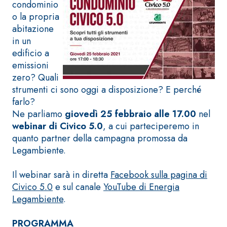
ad elevata
condominio
impermeabilizzante
qualità per
o la propria
elastica
interni
abitazione
monocomponente
in un
polimero
edificio a
cementizia
emissioni
zero? Quali
strumenti ci sono oggi a disposizione? E perché
farlo?
Ne parliamo
giovedì 25 febbraio alle 17.00
nel
webinar di Civico 5.0
, a cui parteciperemo in
Sistema
GYPSOTEC
quanto partner della campagna promossa da
®
H
Sistema
Legambiente.
LASTRE
INTONACATURA E
COSTRUZIONE
®
Il webinar sarà in diretta
Facebook sulla pagina di
GYPSOTECH
PRODOTTI A BASE
CALCE AEREA
GypsoLIGNUM
Civico 5.0
e sul canale
YouTube di Energia
Lastra in
TIPO DEFH1IR
Legambiente
.
cartongesso
KB 13 EVOLUTION
Intonaco di fondo
PROGRAMMA
bianco