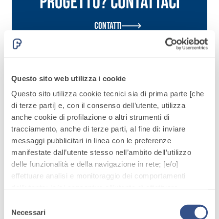
progetto? Contattaci
alleggeriti
Contatti
Questo sito web utilizza i cookie
Questo sito utilizza cookie tecnici sia di prima parte [che
Articoli correlati
di terze parti] e, con il consenso dell’utente, utilizza
anche cookie di profilazione o altri strumenti di
tracciamento, anche di terze parti, al fine di: inviare
messaggi pubblicitari in linea con le preferenze
manifestate dall’utente stesso nell’ambito dell’utilizzo
delle funzionalità e della navigazione in rete; [e/o]
effettuare analisi e monitoraggio dei comportamenti
dell’utente; [e/o] consentire all’utente di effettuare
comunicazioni e interazioni attraverso i social.
Selezione
Cliccando sul tasto “
ACCETTA TUTTI
”, l’utente
Necessari
del