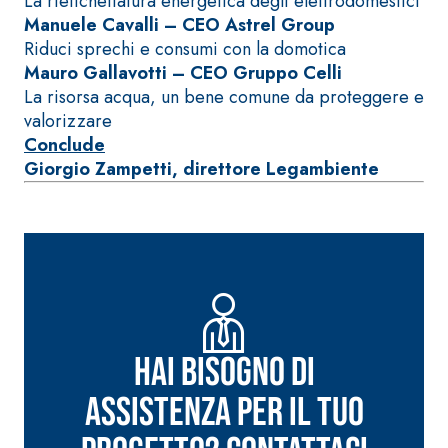
La rietichettatura energetica degli elettrodomestici
quarzo, ad
polimero-
Manuele Cavalli – CEO Astrel Group
alta
modificata,
Riduci sprechi e consumi con la domotica
conducibilità
tixotropica,
Mauro Gallavotti – CEO Gruppo Celli
termica per
fibrorinforzata, per
La risorsa acqua, un bene comune da proteggere e
la
la passivazione,
valorizzare
realizzazione
riparazione,
Conclude
di massetti
rasatura e
Giorgio Zampetti, direttore Legambiente
radianti a
protezione di
basso
strutture in
Sistema
spessore in
calcestruzzo
ISOLAMENTO
®
TERMICO
ambienti
FASSATHERM
interni.
COLLANTI E RASANTI
A 96 RESPHIRA
Collante-rasante
Hai bisogno di
alleggerito, fibrato,
con calce idraulica
assistenza per il tuo
naturale NHL 3,5 e
speciali inerti