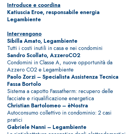
Introduce e coordina
fibrorinforzato a
Katiuscia Eroe, responsabile energia
base di calce
Legambiente
aerea, per interni
ed esterni
Intervengono
Sibilla Amato, Legambiente
Tutti i costi inutili in casa e nei condomini
Sandro Scollato, AzzeroCO2
Condomini in Classe A, nuove opportunità da
Sistema POSA
Azzero CO2 e Legambiente
PAVIMENTI E
Paolo Zorzi – Specialista Assistenza Tecnica
RIVESTIMENTI
Sistema RIPRISTINO
Fassa Bortolo
FASSAFLOOR
DEL CALCESTRUZZO
– FONDI DI
Sistema a capotto Fassatherm: recupero delle
PRODOTTI
POSA
TIXOTROPICI
facciate e riqualificazione energetica
FASSAFLOOR L
GEOACTIVE R4 40
Christian Bartolomeo – èNostra
A 8.30
Lisciatura
Malta rapida
Autoconsumo collettivo in condominio: 2 casi
autolivellante
contenente speciali
pratici
a base di
leganti
Gabriele Nanni – Legambiente
anidrite e
solfatoresistenti,