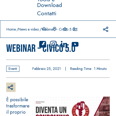
Download
Contatti
Prodotti in primo piano
download
home
Home
News e video
Webinar – Civico 5.0
Webinar – Civico 5.0
Eventi
Febbraio 25, 2021
|
Reading Time:
1
Minuto
Sistema
FASSACOLO
®
UR
Sistema POSA
PITTURE
PAVIMENTI E
RIVESTIMENTI
SICURA G3
–
AQU
IMPERMEABILIZ
Idropittura
®
AZIP
È possibile
ZANTI
decorativa
trasformare
AQUAZIP ONE PRO
ultra opaca
il proprio
Guaina