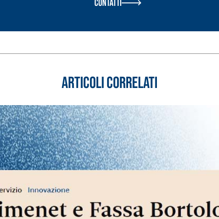
Contatti
Articoli correlati
ASE CALCE AEREA
Sistema GYPSOTECH
LAS
®
®
GYPSOTECH
GypsoLIGNUM