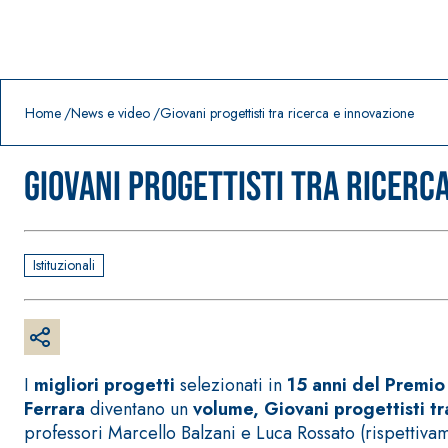
Prodotti in primo piano
download
home
Home
News e video
Giovani progettisti tra ricerca e innovazione
Giovani progettisti tra ricerc
Istituzionali
I
migliori progetti
selezionati in
15 anni del Premio 
Ferrara
diventano un
volume,
Giovani progettisti tr
professori Marcello Balzani e Luca Rossato (rispettiva