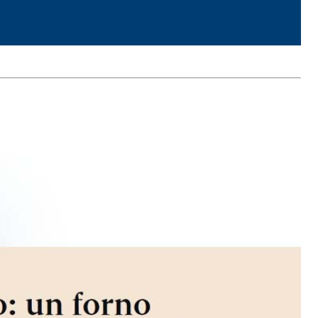
TRE
 TIPO DEFH1IR