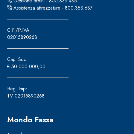
Gestione ordini - 800.333.435
e speciali inerti alleggeriti
Assistenza attrezzature - 800.353.637
C.F./P.IVA
02015890268
Cap. Soc.
€ 50.000.000,00
Reg. Impr.
TV 02015890268
Mondo Fassa