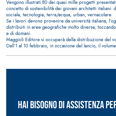
Vengono illustrati 80 dei quasi mille progetti presentati
concetto di sostenibilità dei giovani architetti italian
sociale, tecnologie, terra/acqua, urban, vernacolare.
Se i lavori devono provenire da università italiana, l’
distribuiti in aree geografiche molto diverse, toccando
e di domani.
Maggioli Editore si occuperà della distribuzione del 
Sistema POSA PAVIMENTI E RIVESTIMENTI
AQUAZIP
– IMP
Dall’1 al 10 febbraio, in occasione del lancio, il volume
®
AQUAZIP ONE PRO
Guaina impermeabilizzante elastica monocompo
cementizia
Hai bisogno di assistenza pe