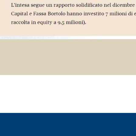
TROPICI
Sistema POSA PAVIMENTI E R
FASSAFLOOR LA 8.30
sistenti, polimero-
Lisciatura autolivellante 
assivazione, riparazione,
termica per la realizzazi
ambienti interni.