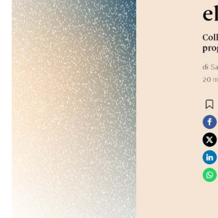
Intonaco di fondo bianco fibrorinforzato a base d
interni ed esterni