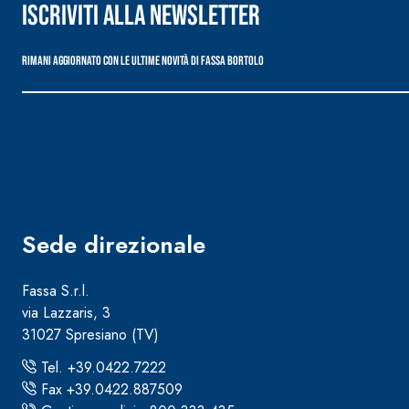
Iscriviti alla newsletter
Rimani aggiornato con le ultime novità di Fassa Bortolo
Sede direzionale
Fassa S.r.l.
via Lazzaris, 3
31027 Spresiano (TV)
Sistema ISOLAMENTO TERMICO FASSATHERM
COLLANTI
®
Tel. +39.0422.7222
A 96 RESPHIRA
Fax +39.0422.887509
Collante-rasante alleggerito, fibrato, con calce i