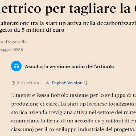
i calce aerea, per
Lastra in cartongesso