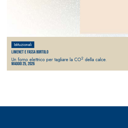
Istituzionali
Sistema RIPRISTINO DEL CALCESTRUZZO
PRODOTTI TIXO
Limenet e Fassa Bortolo
GEOACTIVE R4 40
2
Un forno elettrico per tagliare la CO
della calce.
Malta rapida contenente speciali leganti solfatore
Maggio 25, 2026
modificata, tixotropica, fibrorinforzata, per la p
rasatura e protezione di strutture in calcestruzzo