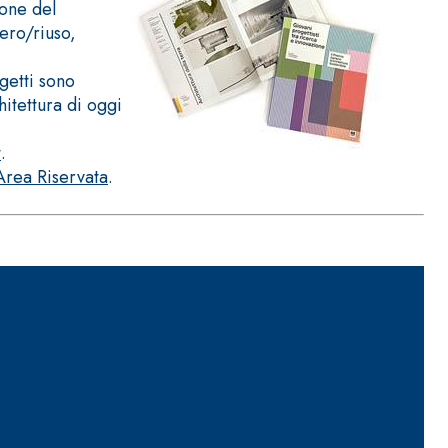
ione del
pero/riuso,
getti sono
hitettura di oggi
t
.
ITTURE
Area Riservata
.
tra opaca ad elevata qualità per interni