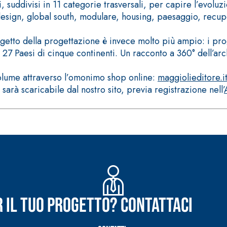
, suddivisi in 11 categorie trasversali, per capire l’evoluz
i: design, global south, modulare, housing, paesaggio, recu
oggetto della progettazione è invece molto più ampio: i pro
 27 Paesi di cinque continenti. Un racconto a 360° dell’arc
volume attraverso l’omonimo shop online:
maggiolieditore.i
ERMEABILIZZANTI
Sistema FASSACOLOUR
P
 sarà scaricabile dal nostro sito, previa registrazione nell’
®
SICURA G3
nente polimero
Idropittura decorativa ul
r il tuo progetto? Contattaci