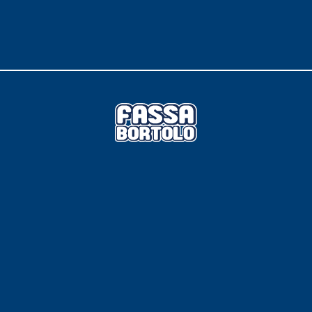
 E RASANTI
draulica naturale NHL 3,5