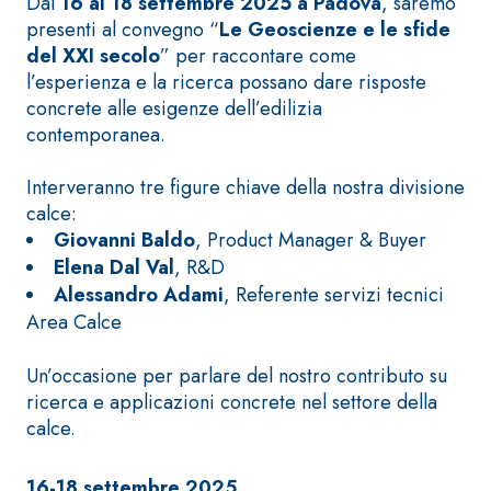
ad elevata
Dal
16 al 18 settembre 2025 a Padova
, saremo
impermeabilizzante
qualità per
presenti al convegno “
Le Geoscienze e le sfide
elastica
interni
del XXI secolo
” per raccontare come
monocomponente
l’esperienza e la ricerca possano dare risposte
polimero
concrete alle esigenze dell’edilizia
cementizia
contemporanea.
Interveranno tre figure chiave della nostra divisione
calce:
Giovanni Baldo
, Product Manager & Buyer
Elena Dal Val
, R&D
Sistema
Alessandro Adami
, Referente servizi tecnici
GYPSOTEC
®
H
Area Calce
Sistema
LASTRE
INTONACATURA E
COSTRUZIONE
®
Un’occasione per parlare del nostro contributo su
GYPSOTECH
PRODOTTI A BASE
CALCE AEREA
GypsoLIGNUM
ricerca e applicazioni concrete nel settore della
Lastra in
TIPO DEFH1IR
calce.
cartongesso
KB 13 EVOLUTION
Intonaco di fondo
bianco
16-18 settembre 2025