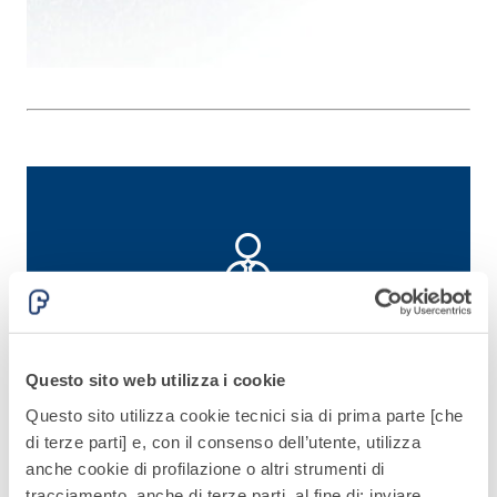
alleggeriti
Hai bisogno di
assistenza per il tuo
Questo sito web utilizza i cookie
progetto? Contattaci
Questo sito utilizza cookie tecnici sia di prima parte [che
di terze parti] e, con il consenso dell’utente, utilizza
Contatti
anche cookie di profilazione o altri strumenti di
tracciamento, anche di terze parti, al fine di: inviare