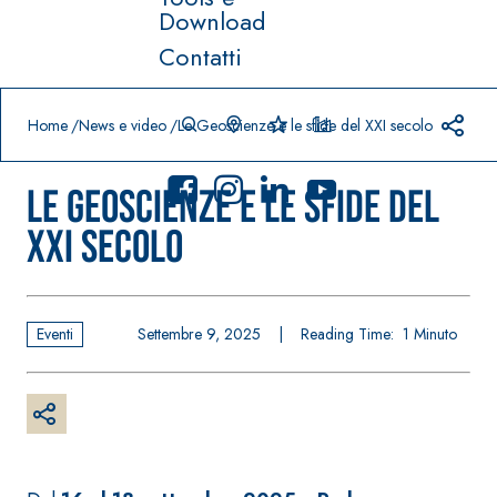
Download
Contatti
Prodotti in primo piano
download
home
Home
News e video
Le Geoscienze e le sfide del XXI secolo
Le Geoscienze e le sfide del
XXI secolo
Sistema
FASSACOLO
®
UR
Eventi
Settembre 9, 2025
|
Reading Time:
1
Minuto
Sistema POSA
PITTURE
PAVIMENTI E
RIVESTIMENTI
SICURA G3
–
AQU
IMPERMEABILIZ
Idropittura
®
AZIP
ZANTI
decorativa
AQUAZIP ONE PRO
ultra opaca
Guaina