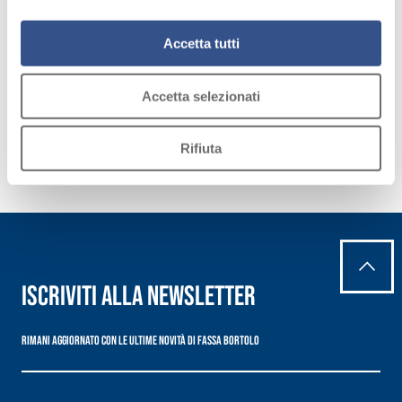
mantenendo le impostazioni di default (solo cookie tecnici
Eventi
attivi).
Fassa Bortolo e Croce Rossa Italiana
A
Accetta tutti
Una partnership nel segno della responsabilità sociale.
V
Giugno 29, 2026
G
Accetta selezionati
Rifiuta
Iscriviti alla newsletter
Rimani aggiornato con le ultime novità di Fassa Bortolo