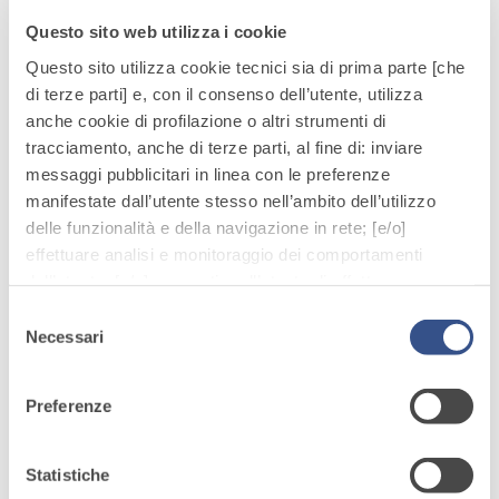
Questo sito web utilizza i cookie
Questo sito utilizza cookie tecnici sia di prima parte [che
di terze parti] e, con il consenso dell’utente, utilizza
Hai bisogno di
anche cookie di profilazione o altri strumenti di
tracciamento, anche di terze parti, al fine di: inviare
assistenza per il tuo
messaggi pubblicitari in linea con le preferenze
progetto? Contattaci
manifestate dall’utente stesso nell’ambito dell’utilizzo
delle funzionalità e della navigazione in rete; [e/o]
effettuare analisi e monitoraggio dei comportamenti
Contatti
dell’utente; [e/o] consentire all’utente di effettuare
comunicazioni e interazioni attraverso i social.
Selezione
Cliccando sul tasto “
ACCETTA TUTTI
”, l’utente
Necessari
del
acconsente all’uso di tutti i cookie non tecnici, inclusi
consenso
quindi quelli di profilazione, analitici e social. Il consenso
Preferenze
è facoltativo e può essere revocato in qualsiasi
Articoli correlati
momento.
Se l’utente desidera gestire le proprie preferenze può
Statistiche
cliccare sul tasto in basso a sinistra (accessibile in ogni