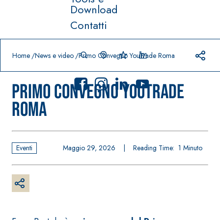
Download
Contatti
Prodotti in primo piano
download
home
Home
News e video
Primo Convegno YouTrade Roma
Primo Convegno YouTrade
Roma
Sistema
FASSACOLO
®
UR
Eventi
Maggio 29, 2026
|
Reading Time:
1
Minuto
Sistema POSA
PITTURE
PAVIMENTI E
RIVESTIMENTI
SICURA G3
–
AQU
IMPERMEABILIZ
Idropittura
®
AZIP
ZANTI
decorativa
AQUAZIP ONE PRO
ultra opaca
Guaina