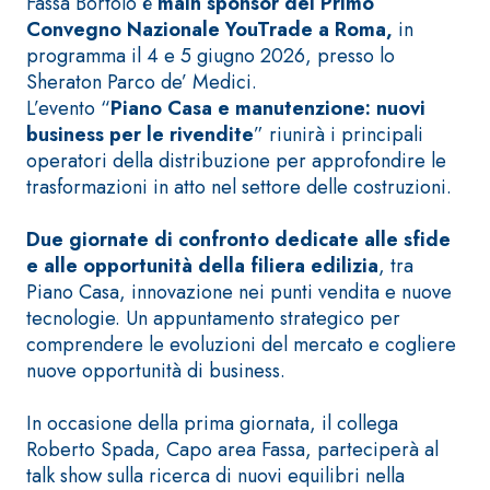
ad elevata
Fassa Bortolo è
main sponsor del Primo
impermeabilizzante
qualità per
Convegno Nazionale YouTrade a Roma,
in
elastica
interni
programma il 4 e 5 giugno 2026, presso lo
monocomponente
Sheraton Parco de’ Medici.
polimero
L’evento
“
Piano Casa e manutenzione: nuovi
cementizia
business per le rivendite
”
riunirà i principali
operatori della distribuzione per approfondire le
trasformazioni in atto nel settore delle costruzioni.
Due giornate di confronto dedicate alle sfide
e alle opportunità della filiera edilizia
, tra
Sistema
Piano Casa, innovazione nei punti vendita e nuove
GYPSOTEC
®
H
tecnologie. Un appuntamento strategico per
Sistema
LASTRE
INTONACATURA E
comprendere le evoluzioni del mercato e cogliere
COSTRUZIONE
nuove opportunità di business.
®
GYPSOTECH
PRODOTTI A BASE
CALCE AEREA
GypsoLIGNUM
Lastra in
In occasione della prima giornata, il collega
TIPO DEFH1IR
cartongesso
KB 13 EVOLUTION
Roberto Spada, Capo area Fassa, parteciperà al
Intonaco di fondo
talk show sulla ricerca di nuovi equilibri nella
bianco