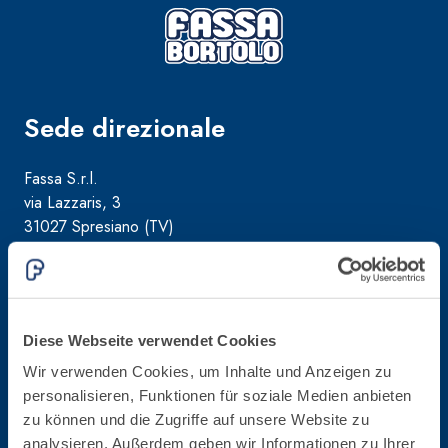
ad elevata
impermeabilizzante
qualità per
elastica
interni
monocomponente
polimero
cementizia
Sede direzionale
Fassa S.r.l.
via Lazzaris, 3
31027 Spresiano (TV)
Sistema
Tel. +39.0422.7222
GYPSOTEC
®
H
Fax +39.0422.887509
Sistema
LASTRE
INTONACATURA E
Gestione ordini - 800.333.435
COSTRUZIONE
Assistenza attrezzature - 800.353.637
®
Diese Webseite verwendet Cookies
GYPSOTECH
PRODOTTI A BASE
CALCE AEREA
GypsoLIGNUM
Lastra in
Wir verwenden Cookies, um Inhalte und Anzeigen zu
TIPO DEFH1IR
cartongesso
KB 13 EVOLUTION
personalisieren, Funktionen für soziale Medien anbieten
C.F./P.IVA
Intonaco di fondo
zu können und die Zugriffe auf unsere Website zu
02015890268
bianco
analysieren. Außerdem geben wir Informationen zu Ihrer