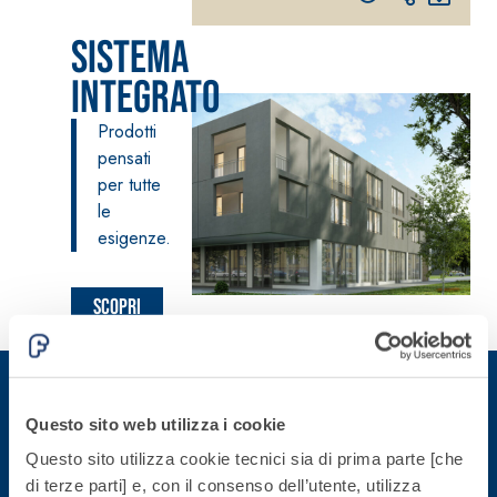
fibrorinforzato a
Sistema
base di calce
aerea, per interni
Integrato
ed esterni
Prodotti
pensati
per tutte
le
esigenze.
Sistema POSA
PAVIMENTI E
RIVESTIMENTI
Sistema RIPRISTINO
Scopri
FASSAFLOOR
DEL CALCESTRUZZO
– FONDI DI
di più
PRODOTTI
POSA
TIXOTROPICI
FASSAFLOOR L
GEOACTIVE R4 40
A 8.30
Lisciatura
Malta rapida
Questo sito web utilizza i cookie
autolivellante
contenente speciali
Iscriviti alla newsletter
a base di
Questo sito utilizza cookie tecnici sia di prima parte [che
leganti
anidrite e
di terze parti] e, con il consenso dell’utente, utilizza
solfatoresistenti,