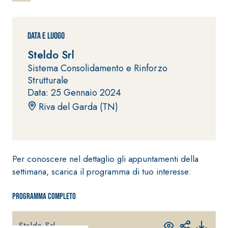
ad elevata
impermeabilizzante
qualità per
elastica
interni
monocomponente
Data e Luogo
polimero
Steldo Srl
cementizia
Sistema Consolidamento e Rinforzo
Strutturale
Data: 25 Gennaio 2024
Riva del Garda (TN)
Sistema
GYPSOTEC
®
H
Sistema
LASTRE
INTONACATURA E
Per conoscere nel dettaglio gli appuntamenti della
COSTRUZIONE
settimana, scarica il programma di tuo interesse:
®
GYPSOTECH
PRODOTTI A BASE
CALCE AEREA
GypsoLIGNUM
Lastra in
TIPO DEFH1IR
Programma completo
cartongesso
KB 13 EVOLUTION
Intonaco di fondo
bianco
Steldo Srl