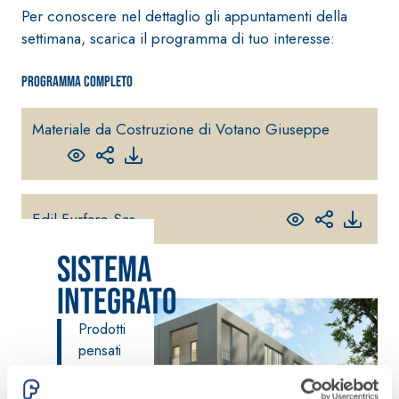
fibrorinforzato a
Per conoscere nel dettaglio gli appuntamenti della
base di calce
settimana, scarica il programma di tuo interesse:
aerea, per interni
ed esterni
Programma completo
Materiale da Costruzione di Votano Giuseppe
Sistema POSA
PAVIMENTI E
Edil Furfaro Sas
RIVESTIMENTI
Sistema RIPRISTINO
FASSAFLOOR
DEL CALCESTRUZZO
Sistema
– FONDI DI
PRODOTTI
POSA
TIXOTROPICI
Integrato
FASSAFLOOR L
GEOACTIVE R4 40
A 8.30
Lisciatura
Prodotti
Malta rapida
autolivellante
pensati
contenente speciali
a base di
per tutte
leganti
anidrite e
le
solfatoresistenti,