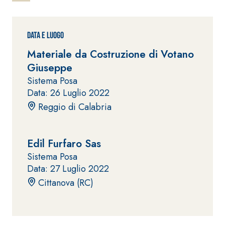
ad elevata
impermeabilizzante
qualità per
elastica
interni
monocomponente
Data e Luogo
polimero
Materiale da Costruzione di Votano
cementizia
Giuseppe
Sistema Posa
Data: 26 Luglio 2022
Reggio di Calabria
Sistema
GYPSOTEC
®
Edil Furfaro Sas
H
Sistema
LASTRE
INTONACATURA E
Sistema Posa
COSTRUZIONE
Data: 27 Luglio 2022
®
GYPSOTECH
PRODOTTI A BASE
CALCE AEREA
Cittanova (RC)
GypsoLIGNUM
Lastra in
TIPO DEFH1IR
cartongesso
KB 13 EVOLUTION
Intonaco di fondo
bianco