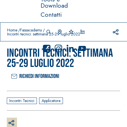
Download
Contatti
Prodotti in primo piano
download
home
Home
Fassacademy
Incontri tecnici: settimana 25-29 luglio 2022
Incontri tecnici: settimana
25-29 luglio 2022
Richiedi informazioni
Sistema
FASSACOLO
®
UR
Sistema POSA
PITTURE
PAVIMENTI E
RIVESTIMENTI
SICURA G3
Incontri Tecnici
Applicatore
–
AQU
IMPERMEABILIZ
Idropittura
®
AZIP
ZANTI
decorativa
AQUAZIP ONE PRO
ultra opaca
Guaina