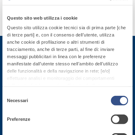
quarzo, ad
esigenze.
polimero-
alta
modificata,
conducibilità
Questo sito web utilizza i cookie
tixotropica,
Scopri
termica per
fibrorinforzata, per
Questo sito utilizza cookie tecnici sia di prima parte [che
di più
la
la passivazione,
di terze parti] e, con il consenso dell’utente, utilizza
realizzazione
riparazione,
anche cookie di profilazione o altri strumenti di
di massetti
rasatura e
tracciamento, anche di terze parti, al fine di: inviare
radianti a
protezione di
messaggi pubblicitari in linea con le preferenze
basso
Iscriviti alla newsletter
strutture in
manifestate dall’utente stesso nell’ambito dell’utilizzo
Sistema
spessore in
calcestruzzo
ISOLAMENTO
delle funzionalità e della navigazione in rete; [e/o]
®
TERMICO
ambienti
effettuare analisi e monitoraggio dei comportamenti
Rimani aggiornato con le ultime novità di Fassa Bortolo
FASSATHERM
interni.
dell’utente; [e/o] consentire all’utente di effettuare
COLLANTI E RASANTI
comunicazioni e interazioni attraverso i social.
Selezione
A 96 RESPHIRA
Cliccando sul tasto “
ACCETTA TUTTI
”, l’utente
Necessari
del
Collante-rasante
acconsente all’uso di tutti i cookie non tecnici, inclusi
consenso
alleggerito, fibrato,
quindi quelli di profilazione, analitici e social. Il consenso
con calce idraulica
Preferenze
è facoltativo e può essere revocato in qualsiasi
naturale NHL 3,5 e
momento.
speciali inerti