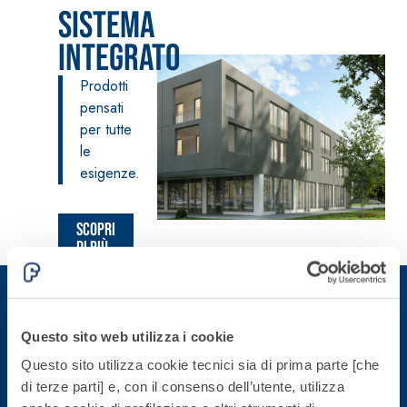
Sistema
fibrorinforzato a
base di calce
Integrato
aerea, per interni
ed esterni
Prodotti
pensati
per tutte
le
esigenze.
Sistema POSA
PAVIMENTI E
Scopri
RIVESTIMENTI
Sistema RIPRISTINO
di più
FASSAFLOOR
DEL CALCESTRUZZO
– FONDI DI
PRODOTTI
POSA
TIXOTROPICI
FASSAFLOOR L
GEOACTIVE R4 40
A 8.30
Lisciatura
Questo sito web utilizza i cookie
Malta rapida
Iscriviti alla newsletter
autolivellante
contenente speciali
Questo sito utilizza cookie tecnici sia di prima parte [che
a base di
leganti
di terze parti] e, con il consenso dell’utente, utilizza
anidrite e
Rimani aggiornato con le ultime novità di Fassa Bortolo
solfatoresistenti,