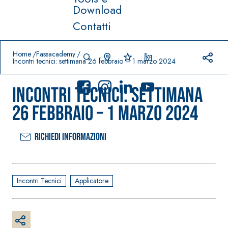
Download
Contatti
Prodotti in primo piano
download
home
Home
Fassacademy
Incontri tecnici: settimana 26 febbraio – 1 marzo 2024
Incontri tecnici: settimana
26 febbraio – 1 marzo 2024
Richiedi informazioni
Sistema
FASSACOLO
®
UR
Sistema POSA
PITTURE
PAVIMENTI E
RIVESTIMENTI
SICURA G3
Incontri Tecnici
Applicatore
–
AQU
IMPERMEABILIZ
Idropittura
®
AZIP
ZANTI
decorativa
AQUAZIP ONE PRO
ultra opaca
Guaina