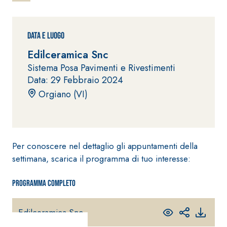
ad elevata
impermeabilizzante
qualità per
elastica
interni
monocomponente
Data e Luogo
polimero
Edilceramica Snc
cementizia
Sistema Posa Pavimenti e Rivestimenti
Data: 29 Febbraio 2024
Orgiano (VI)
Sistema
GYPSOTEC
®
H
Per conoscere nel dettaglio gli appuntamenti della
Sistema
LASTRE
INTONACATURA E
settimana, scarica il programma di tuo interesse:
COSTRUZIONE
®
GYPSOTECH
PRODOTTI A BASE
CALCE AEREA
Programma completo
GypsoLIGNUM
Lastra in
TIPO DEFH1IR
cartongesso
KB 13 EVOLUTION
Intonaco di fondo
Edilceramica Snc
bianco