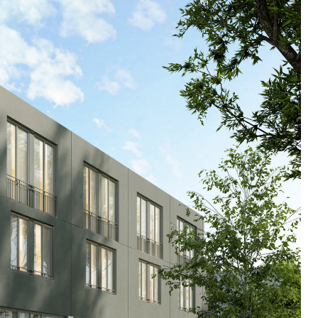
TRE
 TIPO DEFH1IR