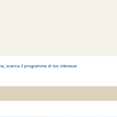
ERMEABILIZZANTI
Sistema FASSACOLOUR
P
®
SICURA G3
nente polimero
Idropittura decorativa ul
na, scarica il programma di tuo interesse: