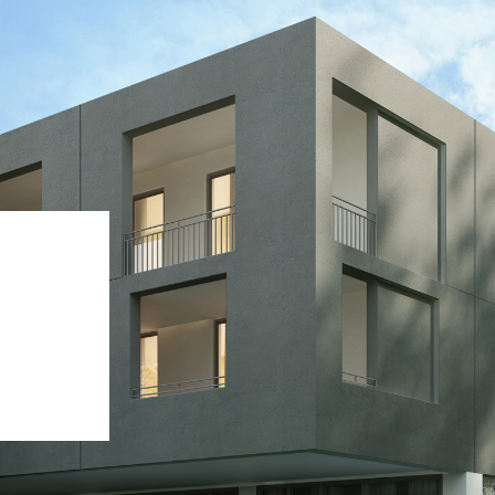
ASE CALCE AEREA
Sistema GYPSOTECH
LAS
®
®
GYPSOTECH
GypsoLIGNUM