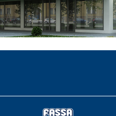
i calce aerea, per
Lastra in cartongesso