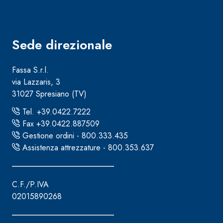
Sede direzionale
Fassa S.r.l.
Sistema RIPRISTINO DEL CALCESTRUZZO
PRODOTTI TIXO
via Lazzaris, 3
31027 Spresiano (TV)
GEOACTIVE R4 40
Malta rapida contenente speciali leganti solfatore
Tel. +39.0422.7222
modificata, tixotropica, fibrorinforzata, per la p
Fax +39.0422.887509
rasatura e protezione di strutture in calcestruzzo
Gestione ordini - 800.333.435
Assistenza attrezzature - 800.353.637
C.F./P.IVA
02015890268