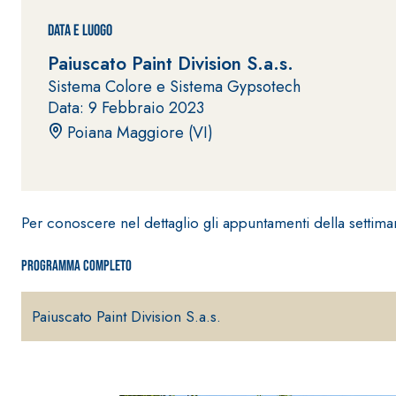
Data e Luogo
Paiuscato Paint Division S.a.s.
Sistema Colore e Sistema Gypsotech
Data: 9 Febbraio 2023
Poiana Maggiore (VI)
Sistema POSA PAVIMENTI E RIVESTIMENTI
AQUAZIP
– IMP
®
AQUAZIP ONE PRO
Guaina impermeabilizzante elastica monocompo
Per conoscere nel dettaglio gli appuntamenti della settima
cementizia
Programma completo
Paiuscato Paint Division S.a.s.