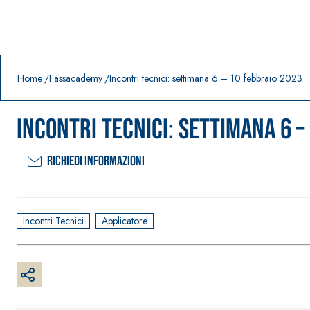
Prodotti in primo piano
download
home
Home
Fassacademy
Incontri tecnici: settimana 6 – 10 febbraio 2023
Incontri tecnici: settimana 6 –
Richiedi informazioni
Incontri Tecnici
Applicatore