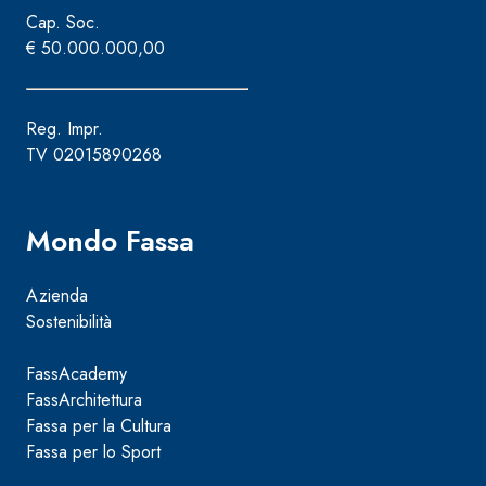
Cap. Soc.
€ 50.000.000,00
Reg. Impr.
TV 02015890268
Mondo Fassa
Azienda
Sostenibilità
FassAcademy
FassArchitettura
Sistema ISOLAMENTO TERMICO FASSATHERM
COLLANTI
®
Fassa per la Cultura
A 96 RESPHIRA
Fassa per lo Sport
Collante-rasante alleggerito, fibrato, con calce i