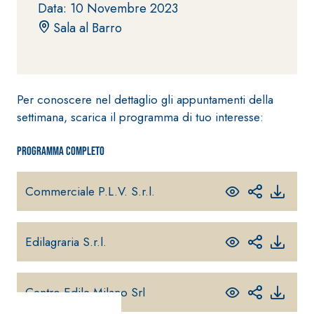
Data: 10 Novembre 2023
fibrorinforzato a
Sala al Barro
base di calce
aerea, per interni
ed esterni
Per conoscere nel dettaglio gli appuntamenti della
settimana, scarica il programma di tuo interesse:
Programma completo
Sistema POSA
PAVIMENTI E
RIVESTIMENTI
Sistema RIPRISTINO
Commerciale P.L.V. S.r.l.
FASSAFLOOR
DEL CALCESTRUZZO
– FONDI DI
PRODOTTI
POSA
TIXOTROPICI
FASSAFLOOR L
Edilagraria S.r.l.
GEOACTIVE R4 40
A 8.30
Lisciatura
Malta rapida
autolivellante
contenente speciali
a base di
Centro Edile Milano Srl
leganti
anidrite e
solfatoresistenti,