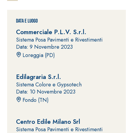
ad elevata
impermeabilizzante
qualità per
elastica
interni
monocomponente
Data e Luogo
polimero
Commerciale P.L.V. S.r.l.
cementizia
Sistema Posa Pavimenti e Rivestimenti
Data: 9 Novembre 2023
Loreggia (PD)
Edilagraria S.r.l.
Sistema
GYPSOTEC
®
Sistema Colore e Gypsotech
H
Sistema
Data: 10 Novembre 2023
LASTRE
INTONACATURA E
COSTRUZIONE
Fondo (TN)
®
GYPSOTECH
PRODOTTI A BASE
CALCE AEREA
GypsoLIGNUM
Lastra in
TIPO DEFH1IR
cartongesso
KB 13 EVOLUTION
Centro Edile Milano Srl
Intonaco di fondo
Sistema Posa Pavimenti e Rivestimenti
bianco