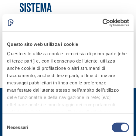
quarzo, ad
Sistema
polimero-
alta
modificata,
Integrato
conducibilità
tixotropica,
termica per
Prodotti
fibrorinforzata, per
la
pensati
la passivazione,
realizzazione
per tutte
riparazione,
Questo sito web utilizza i cookie
di massetti
le
rasatura e
Questo sito utilizza cookie tecnici sia di prima parte [che
radianti a
esigenze.
protezione di
di terze parti] e, con il consenso dell’utente, utilizza
basso
strutture in
Sistema
anche cookie di profilazione o altri strumenti di
spessore in
calcestruzzo
ISOLAMENTO
®
Scopri
tracciamento, anche di terze parti, al fine di: inviare
TERMICO
ambienti
FASSATHERM
di più
messaggi pubblicitari in linea con le preferenze
interni.
COLLANTI E RASANTI
manifestate dall’utente stesso nell’ambito dell’utilizzo
A 96 RESPHIRA
delle funzionalità e della navigazione in rete; [e/o]
Collante-rasante
effettuare analisi e monitoraggio dei comportamenti
alleggerito, fibrato,
dell’utente; [e/o] consentire all’utente di effettuare
Iscriviti alla newsletter
con calce idraulica
comunicazioni e interazioni attraverso i social.
Selezione
naturale NHL 3,5 e
Cliccando sul tasto “
ACCETTA TUTTI
”, l’utente
Necessari
del
Rimani aggiornato con le ultime novità di Fassa Bortolo
speciali inerti
acconsente all’uso di tutti i cookie non tecnici, inclusi
consenso