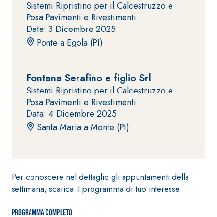
Sistemi Ripristino per il Calcestruzzo e
fibrorinforzato a
Posa Pavimenti e Rivestimenti
base di calce
Data: 3 Dicembre 2025
aerea, per interni
Ponte a Egola (PI)
ed esterni
Fontana Serafino e figlio Srl
Sistemi Ripristino per il Calcestruzzo e
Posa Pavimenti e Rivestimenti
Sistema POSA
Data: 4 Dicembre 2025
PAVIMENTI E
RIVESTIMENTI
Santa Maria a Monte (PI)
Sistema RIPRISTINO
FASSAFLOOR
DEL CALCESTRUZZO
– FONDI DI
PRODOTTI
POSA
TIXOTROPICI
FASSAFLOOR L
GEOACTIVE R4 40
A 8.30
Per conoscere nel dettaglio gli appuntamenti della
Lisciatura
Malta rapida
autolivellante
settimana, scarica il programma di tuo interesse:
contenente speciali
a base di
leganti
anidrite e
Programma completo
solfatoresistenti,