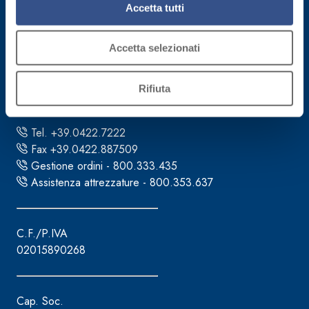
Accetta tutti
Sede direzionale
Accetta selezionati
Fassa S.r.l.
Rifiuta
via Lazzaris, 3
31027 Spresiano (TV)
Tel. +39.0422.7222
Fax +39.0422.887509
Gestione ordini - 800.333.435
Assistenza attrezzature - 800.353.637
C.F./P.IVA
02015890268
Cap. Soc.