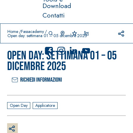
Download
Contatti
Prodotti in primo piano
download
home
Home
Fassacademy
Open day: settimana 01 – 05 dicembre 2025
Open day: settimana 01 – 05
dicembre 2025
Richiedi informazioni
Sistema
FASSACOLO
®
UR
Sistema POSA
PITTURE
PAVIMENTI E
RIVESTIMENTI
SICURA G3
Open Day
Applicatore
–
AQU
IMPERMEABILIZ
Idropittura
®
AZIP
ZANTI
decorativa
AQUAZIP ONE PRO
ultra opaca
Guaina