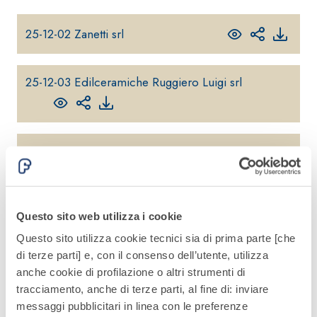
quarzo, ad
polimero-
alta
modificata,
25-12-02 Zanetti srl
conducibilità
tixotropica,
termica per
fibrorinforzata, per
la
25-12-03 Edilceramiche Ruggiero Luigi srl
la passivazione,
realizzazione
riparazione,
di massetti
rasatura e
radianti a
protezione di
basso
strutture in
25-12-03 Edilcommercio
Sistema
spessore in
calcestruzzo
ISOLAMENTO
®
TERMICO
ambienti
FASSATHERM
interni.
25-12-04 Fontana Serafino
COLLANTI E RASANTI
Questo sito web utilizza i cookie
A 96 RESPHIRA
Sistema
Questo sito utilizza cookie tecnici sia di prima parte [che
Collante-rasante
di terze parti] e, con il consenso dell’utente, utilizza
alleggerito, fibrato,
Integrato
anche cookie di profilazione o altri strumenti di
con calce idraulica
tracciamento, anche di terze parti, al fine di: inviare
Prodotti
naturale NHL 3,5 e
messaggi pubblicitari in linea con le preferenze
pensati
speciali inerti