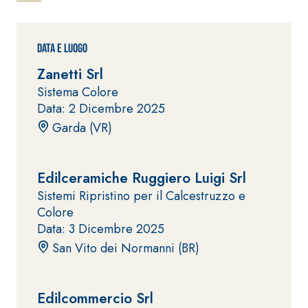
ad elevata
impermeabilizzante
qualità per
elastica
interni
monocomponente
Data e Luogo
polimero
Zanetti Srl
cementizia
Sistema Colore
Data: 2 Dicembre 2025
Garda (VR)
Edilceramiche Ruggiero Luigi Srl
Sistema
GYPSOTEC
®
Sistemi Ripristino per il Calcestruzzo e
H
Sistema
Colore
LASTRE
INTONACATURA E
COSTRUZIONE
Data: 3 Dicembre 2025
®
GYPSOTECH
PRODOTTI A BASE
San Vito dei Normanni (BR)
CALCE AEREA
GypsoLIGNUM
Lastra in
TIPO DEFH1IR
cartongesso
KB 13 EVOLUTION
Intonaco di fondo
Edilcommercio Srl
bianco