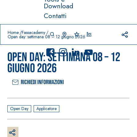
Download
Contatti
Prodotti in primo piano
download
home
Home
Fassacademy
Open day: settimana 08 – 12 giugno 2026
Open day: settimana 08 – 12
giugno 2026
Richiedi informazioni
Sistema
FASSACOLO
®
UR
Sistema POSA
PITTURE
PAVIMENTI E
RIVESTIMENTI
SICURA G3
Open Day
Applicatore
–
AQU
IMPERMEABILIZ
Idropittura
®
AZIP
ZANTI
decorativa
AQUAZIP ONE PRO
ultra opaca
Guaina