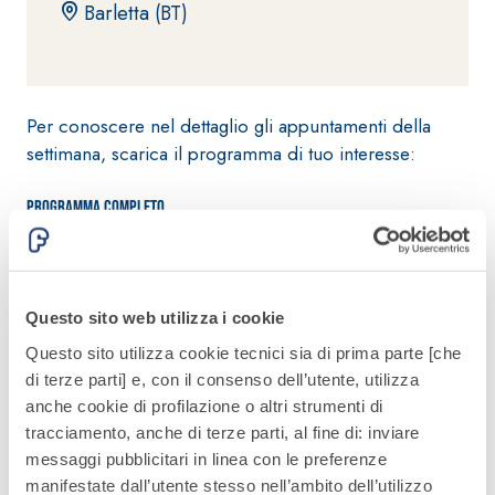
Barletta (BT)
alleggeriti
Per conoscere nel dettaglio gli appuntamenti della
settimana, scarica il programma di tuo interesse:
Programma completo
26-06-09 Cameroni S.p.a.
Questo sito web utilizza i cookie
26-06-09 Idrocentro S.p.a.
Questo sito utilizza cookie tecnici sia di prima parte [che
di terze parti] e, con il consenso dell’utente, utilizza
anche cookie di profilazione o altri strumenti di
26-06-11 Edil Viola S.r.l.
tracciamento, anche di terze parti, al fine di: inviare
messaggi pubblicitari in linea con le preferenze
manifestate dall’utente stesso nell’ambito dell’utilizzo