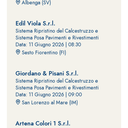
Albenga (SV)
fibrorinforzato a
base di calce
aerea, per interni
Edil Viola S.r.l.
ed esterni
Sistema Ripristino del Calcestruzzo e
Sistema Posa Pavimenti e Rivestimenti
Data: 11 Giugno 2026 |
08:30
Sesto Fiorentino (FI)
Sistema POSA
PAVIMENTI E
Giordano & Pisani S.r.l.
RIVESTIMENTI
Sistema RIPRISTINO
FASSAFLOOR
DEL CALCESTRUZZO
Sistema Ripristino del Calcestruzzo e
– FONDI DI
PRODOTTI
Sistema Posa Pavimenti e Rivestimenti
POSA
TIXOTROPICI
Data: 11 Giugno 2026 |
09:00
FASSAFLOOR L
GEOACTIVE R4 40
San Lorenzo al Mare (IM)
A 8.30
Lisciatura
Malta rapida
autolivellante
contenente speciali
a base di
leganti
Artena Colori 1 S.r.l.
anidrite e
solfatoresistenti,