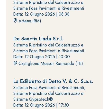
Sistema Ripristino del Calcestruzzo e
quarzo, ad
polimero-
Sistema Posa Pavimenti e Rivestimenti
alta
modificata,
Data: 12 Giugno 2026 |
08:30
conducibilità
tixotropica,
Artena (RM)
termica per
fibrorinforzata, per
la
la passivazione,
realizzazione
riparazione,
De Sanctis Linda S.r.l.
di massetti
rasatura e
radianti a
Sistema Ripristino del Calcestruzzo e
protezione di
basso
Sistema Posa Pavimenti e Rivestimenti
strutture in
Sistema
spessore in
Data: 12 Giugno 2026 |
10:00
calcestruzzo
ISOLAMENTO
®
TERMICO
ambienti
Castiglione Messer Raimondo (TE)
FASSATHERM
interni.
COLLANTI E RASANTI
A 96 RESPHIRA
La Edildetto di Detto V. & C. S.a.s.
Collante-rasante
Sistema Posa Pavimenti e Rivestimenti,
alleggerito, fibrato,
Sistema Ripristino del Calcestruzzo e
con calce idraulica
Sistema Gypsotech®
naturale NHL 3,5 e
Data: 12 Giugno 2026 |
17:30
speciali inerti