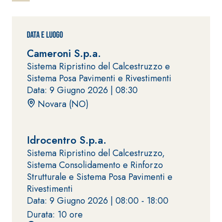
ad elevata
impermeabilizzante
qualità per
elastica
interni
monocomponente
Data e Luogo
polimero
Cameroni S.p.a.
cementizia
Sistema Ripristino del Calcestruzzo e
Sistema Posa Pavimenti e Rivestimenti
Data: 9 Giugno 2026 |
08:30
Novara (NO)
Sistema
GYPSOTEC
®
Idrocentro S.p.a.
H
Sistema
Sistema Ripristino del Calcestruzzo,
LASTRE
INTONACATURA E
COSTRUZIONE
Sistema Consolidamento e Rinforzo
®
GYPSOTECH
PRODOTTI A BASE
Strutturale e Sistema Posa Pavimenti e
CALCE AEREA
GypsoLIGNUM
Lastra in
Rivestimenti
TIPO DEFH1IR
cartongesso
KB 13 EVOLUTION
Data: 9 Giugno 2026 |
08:00 - 18:00
Intonaco di fondo
Durata: 10 ore
bianco