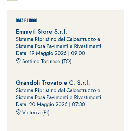
ad elevata
impermeabilizzante
qualità per
elastica
interni
monocomponente
Data e Luogo
polimero
Emmeti Store S.r.l.
cementizia
Sistema Ripristino del Calcestruzzo e
Sistema Posa Pavimenti e Rivestimenti
Data: 19 Maggio 2026 |
09:00
Settimo Torinese (TO)
Sistema
GYPSOTEC
®
Grandoli Trovato e C. S.r.l.
H
Sistema
Sistema Ripristino del Calcestruzzo e
LASTRE
INTONACATURA E
COSTRUZIONE
Sistema Posa Pavimenti e Rivestimenti
®
GYPSOTECH
PRODOTTI A BASE
Data: 20 Maggio 2026 |
07:30
CALCE AEREA
GypsoLIGNUM
Lastra in
Volterra (PI)
TIPO DEFH1IR
cartongesso
KB 13 EVOLUTION
Intonaco di fondo
bianco