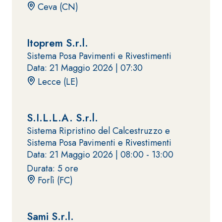
Ceva (CN)
quarzo, ad
polimero-
alta
modificata,
conducibilità
tixotropica,
Itoprem S.r.l.
termica per
fibrorinforzata, per
la
Sistema Posa Pavimenti e Rivestimenti
la passivazione,
realizzazione
Data: 21 Maggio 2026 |
07:30
riparazione,
di massetti
Lecce (LE)
rasatura e
radianti a
protezione di
basso
strutture in
Sistema
spessore in
S.I.L.L.A. S.r.l.
calcestruzzo
ISOLAMENTO
®
TERMICO
ambienti
Sistema Ripristino del Calcestruzzo e
FASSATHERM
interni.
Sistema Posa Pavimenti e Rivestimenti
COLLANTI E RASANTI
Data: 21 Maggio 2026 |
08:00 - 13:00
A 96 RESPHIRA
Durata: 5 ore
Collante-rasante
Forlì (FC)
alleggerito, fibrato,
con calce idraulica
naturale NHL 3,5 e
Sami S.r.l.
speciali inerti