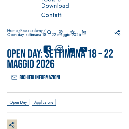
Download
Contatti
Prodotti in primo piano
download
home
Home
Fassacademy
Open day: settimana 18 – 22 maggio 2026
Open day: settimana 18 – 22
maggio 2026
Richiedi informazioni
Sistema
FASSACOLO
®
UR
Sistema POSA
PITTURE
PAVIMENTI E
RIVESTIMENTI
SICURA G3
Open Day
Applicatore
–
AQU
IMPERMEABILIZ
Idropittura
®
AZIP
ZANTI
decorativa
AQUAZIP ONE PRO
ultra opaca
Guaina