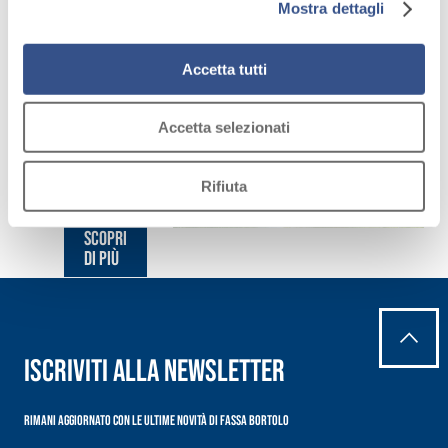
Sistema
consenso all’uso dei cookie che richiedono il consenso,
Mostra dettagli
mantenendo le impostazioni di default (solo cookie tecnici
Integrato
attivi).
Accetta tutti
Prodotti
pensati
per tutte
Accetta selezionati
le
esigenze.
Rifiuta
Scopri
di più
Iscriviti alla newsletter
Rimani aggiornato con le ultime novità di Fassa Bortolo