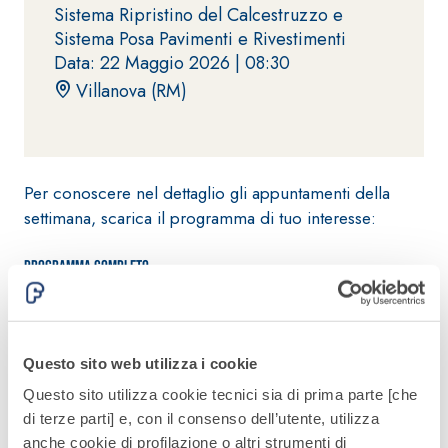
Sistema Ripristino del Calcestruzzo e
alleggeriti
Sistema Posa Pavimenti e Rivestimenti
Data: 22 Maggio 2026 |
08:30
Villanova (RM)
Per conoscere nel dettaglio gli appuntamenti della
settimana, scarica il programma di tuo interesse:
Programma completo
26-05-19 Emmeti Store S.r.l.
Questo sito web utilizza i cookie
26-05-20 Grandoli Trovato e C. S.r.l.
Questo sito utilizza cookie tecnici sia di prima parte [che
di terze parti] e, con il consenso dell’utente, utilizza
anche cookie di profilazione o altri strumenti di