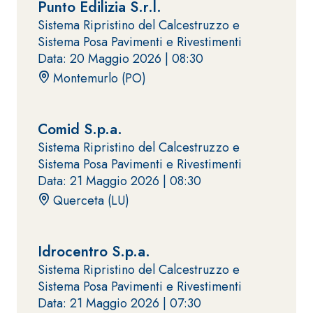
Punto Edilizia S.r.l.
fibrorinforzato a
Sistema Ripristino del Calcestruzzo e
base di calce
Sistema Posa Pavimenti e Rivestimenti
aerea, per interni
Data: 20 Maggio 2026 |
08:30
ed esterni
Montemurlo (PO)
Comid S.p.a.
Sistema Ripristino del Calcestruzzo e
Sistema POSA
Sistema Posa Pavimenti e Rivestimenti
PAVIMENTI E
Data: 21 Maggio 2026 |
08:30
RIVESTIMENTI
Sistema RIPRISTINO
FASSAFLOOR
DEL CALCESTRUZZO
Querceta (LU)
– FONDI DI
PRODOTTI
POSA
TIXOTROPICI
FASSAFLOOR L
GEOACTIVE R4 40
Idrocentro S.p.a.
A 8.30
Lisciatura
Malta rapida
Sistema Ripristino del Calcestruzzo e
autolivellante
contenente speciali
Sistema Posa Pavimenti e Rivestimenti
a base di
leganti
Data: 21 Maggio 2026 |
07:30
anidrite e
solfatoresistenti,