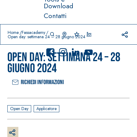
Download
Contatti
Prodotti in primo piano
download
home
Home
Fassacademy
Open day: settimana 24 – 28 giugno 2024
Open day: settimana 24 – 28
giugno 2024
Richiedi informazioni
Sistema
FASSACOLO
®
UR
Sistema POSA
PITTURE
PAVIMENTI E
RIVESTIMENTI
SICURA G3
Open Day
Applicatore
–
AQU
IMPERMEABILIZ
Idropittura
®
AZIP
ZANTI
decorativa
AQUAZIP ONE PRO
ultra opaca
Guaina