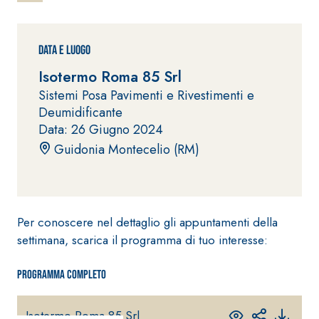
ad elevata
impermeabilizzante
qualità per
elastica
interni
monocomponente
Data e Luogo
polimero
Isotermo Roma 85 Srl
cementizia
Sistemi Posa Pavimenti e Rivestimenti e
Deumidificante
Data: 26 Giugno 2024
Guidonia Montecelio (RM)
Sistema
GYPSOTEC
®
H
Sistema
LASTRE
INTONACATURA E
Per conoscere nel dettaglio gli appuntamenti della
COSTRUZIONE
settimana, scarica il programma di tuo interesse:
®
GYPSOTECH
PRODOTTI A BASE
CALCE AEREA
GypsoLIGNUM
Lastra in
TIPO DEFH1IR
Programma completo
cartongesso
KB 13 EVOLUTION
Intonaco di fondo
bianco
Isotermo Roma 85 Srl