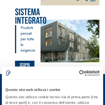
fibrorinforzato a
Sistema
base di calce
aerea, per interni
Integrato
ed esterni
Prodotti
pensati
per tutte
le
esigenze.
Sistema POSA
PAVIMENTI E
RIVESTIMENTI
Sistema RIPRISTINO
Scopri
FASSAFLOOR
DEL CALCESTRUZZO
– FONDI DI
di più
PRODOTTI
POSA
TIXOTROPICI
FASSAFLOOR L
GEOACTIVE R4 40
A 8.30
Lisciatura
Malta rapida
Questo sito web utilizza i cookie
autolivellante
contenente speciali
Iscriviti alla newsletter
a base di
Questo sito utilizza cookie tecnici sia di prima parte [che
leganti
anidrite e
di terze parti] e, con il consenso dell’utente, utilizza
solfatoresistenti,