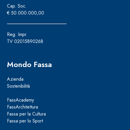
Cap. Soc.
€ 50.000.000,00
Reg. Impr.
TV 02015890268
Mondo Fassa
Azienda
Sostenibilità
FassAcademy
FassArchitettura
Sistema ISOLAMENTO TERMICO FASSATHERM
COLLANTI
®
Fassa per la Cultura
A 96 RESPHIRA
Fassa per lo Sport
Collante-rasante alleggerito, fibrato, con calce i