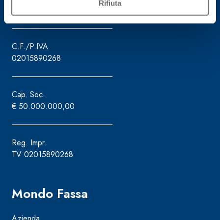
Rifiuta
Assistenza attrezzature - 800.353.637
C.F./P.IVA
02015890268
Cap. Soc.
€ 50.000.000,00
Reg. Impr.
TV 02015890268
Mondo Fassa
Azienda