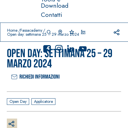
Download
Contatti
Prodotti in primo piano
download
home
Home
Fassacademy
Open day: settimana 25 – 29 marzo 2024
Open day: settimana 25 – 29
marzo 2024
Richiedi informazioni
Sistema
FASSACOLO
®
UR
Sistema POSA
PITTURE
PAVIMENTI E
RIVESTIMENTI
SICURA G3
Open Day
Applicatore
–
AQU
IMPERMEABILIZ
Idropittura
®
AZIP
ZANTI
decorativa
AQUAZIP ONE PRO
ultra opaca
Guaina