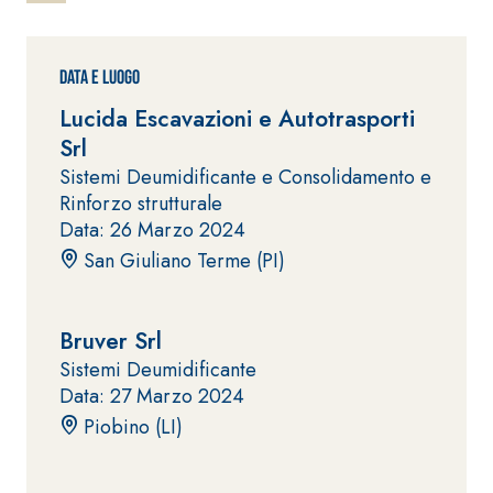
ad elevata
impermeabilizzante
qualità per
elastica
interni
monocomponente
Data e Luogo
polimero
Lucida Escavazioni e Autotrasporti
cementizia
Srl
Sistemi Deumidificante e Consolidamento e
Rinforzo strutturale
Data: 26 Marzo 2024
San Giuliano Terme (PI)
Sistema
GYPSOTEC
®
H
Sistema
Bruver Srl
LASTRE
INTONACATURA E
COSTRUZIONE
Sistemi Deumidificante
®
GYPSOTECH
PRODOTTI A BASE
Data: 27 Marzo 2024
CALCE AEREA
GypsoLIGNUM
Lastra in
TIPO DEFH1IR
Piobino (LI)
cartongesso
KB 13 EVOLUTION
Intonaco di fondo
bianco