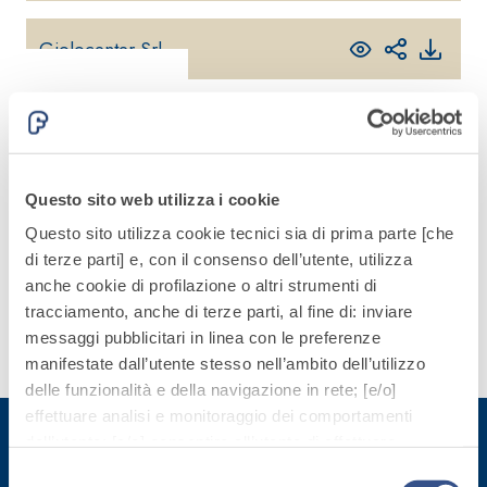
quarzo, ad
polimero-
alta
Giolocenter Srl
modificata,
conducibilità
tixotropica,
termica per
Sistema
fibrorinforzata, per
la
la passivazione,
Integrato
realizzazione
riparazione,
di massetti
rasatura e
Prodotti
radianti a
Questo sito web utilizza i cookie
protezione di
pensati
basso
strutture in
per tutte
Questo sito utilizza cookie tecnici sia di prima parte [che
Sistema
spessore in
calcestruzzo
ISOLAMENTO
le
di terze parti] e, con il consenso dell’utente, utilizza
®
TERMICO
ambienti
esigenze.
anche cookie di profilazione o altri strumenti di
FASSATHERM
interni.
tracciamento, anche di terze parti, al fine di: inviare
COLLANTI E RASANTI
messaggi pubblicitari in linea con le preferenze
A 96 RESPHIRA
Scopri
manifestate dall’utente stesso nell’ambito dell’utilizzo
Collante-rasante
di più
delle funzionalità e della navigazione in rete; [e/o]
alleggerito, fibrato,
effettuare analisi e monitoraggio dei comportamenti
con calce idraulica
dell’utente; [e/o] consentire all’utente di effettuare
naturale NHL 3,5 e
comunicazioni e interazioni attraverso i social.
Selezione
speciali inerti