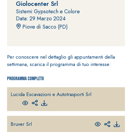
Giolocenter Srl
fibrorinforzato a
Sistemi Gypsotech e Colore
base di calce
Data: 29 Marzo 2024
aerea, per interni
ed esterni
Piove di Sacco (PD)
Per conoscere nel dettaglio gli appuntamenti della
settimana, scarica il programma di tuo interesse:
Sistema POSA
PAVIMENTI E
RIVESTIMENTI
Sistema RIPRISTINO
Programma completo
FASSAFLOOR
DEL CALCESTRUZZO
– FONDI DI
PRODOTTI
POSA
TIXOTROPICI
Lucida Escavazioni e Autotrasporti Srl
FASSAFLOOR L
GEOACTIVE R4 40
A 8.30
Lisciatura
Malta rapida
autolivellante
contenente speciali
a base di
Bruver Srl
leganti
anidrite e
solfatoresistenti,