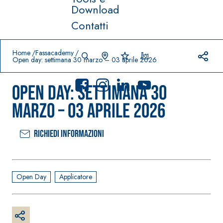
Download
Contatti
Prodotti in primo piano
download
home
Home
Fassacademy
Open day: settimana 30 marzo – 03 aprile 2026
Open day: settimana 30
marzo – 03 aprile 2026
Richiedi informazioni
Sistema
FASSACOLO
®
UR
Sistema POSA
PITTURE
PAVIMENTI E
RIVESTIMENTI
SICURA G3
Open Day
Applicatore
–
AQU
IMPERMEABILIZ
Idropittura
®
AZIP
ZANTI
decorativa
AQUAZIP ONE PRO
ultra opaca
Guaina