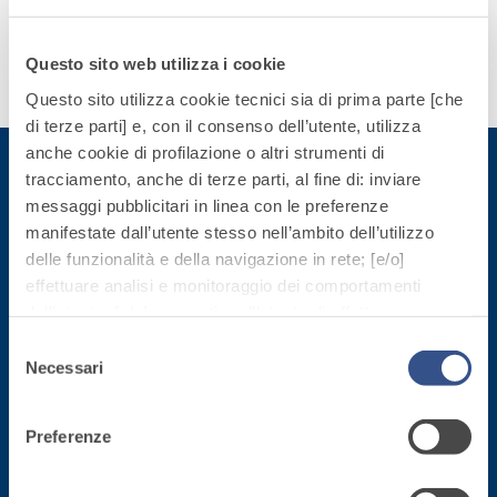
quarzo, ad
esigenze.
polimero-
alta
modificata,
Questo sito web utilizza i cookie
conducibilità
tixotropica,
Scopri
termica per
Questo sito utilizza cookie tecnici sia di prima parte [che
fibrorinforzata, per
di più
la
di terze parti] e, con il consenso dell’utente, utilizza
la passivazione,
realizzazione
anche cookie di profilazione o altri strumenti di
riparazione,
di massetti
tracciamento, anche di terze parti, al fine di: inviare
rasatura e
radianti a
messaggi pubblicitari in linea con le preferenze
protezione di
Iscriviti alla newsletter
basso
manifestate dall’utente stesso nell’ambito dell’utilizzo
strutture in
Sistema
spessore in
delle funzionalità e della navigazione in rete; [e/o]
calcestruzzo
ISOLAMENTO
®
TERMICO
ambienti
effettuare analisi e monitoraggio dei comportamenti
Rimani aggiornato con le ultime novità di Fassa Bortolo
FASSATHERM
interni.
dell’utente; [e/o] consentire all’utente di effettuare
COLLANTI E RASANTI
comunicazioni e interazioni attraverso i social.
Selezione
A 96 RESPHIRA
Cliccando sul tasto “
ACCETTA TUTTI
”, l’utente
Necessari
del
Collante-rasante
acconsente all’uso di tutti i cookie non tecnici, inclusi
consenso
alleggerito, fibrato,
quindi quelli di profilazione, analitici e social. Il consenso
con calce idraulica
Preferenze
è facoltativo e può essere revocato in qualsiasi
naturale NHL 3,5 e
momento.
speciali inerti