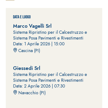
ad elevata
impermeabilizzante
qualità per
elastica
interni
monocomponente
Data e Luogo
polimero
Marco Vagelli Srl
cementizia
Sistema Ripristino per il Calcestruzzo e
Sistema Posa Pavimenti e Rivestimenti
Data: 1 Aprile 2026 |
15:00
Cascina (PI)
Sistema
GYPSOTEC
®
Giessedi Srl
H
Sistema
Sistema Ripristino per il Calcestruzzo e
LASTRE
INTONACATURA E
COSTRUZIONE
Sistema Posa Pavimenti e Rivestimenti
®
GYPSOTECH
PRODOTTI A BASE
Data: 2 Aprile 2026 |
07:30
CALCE AEREA
GypsoLIGNUM
Lastra in
Navacchio (PI)
TIPO DEFH1IR
cartongesso
KB 13 EVOLUTION
Intonaco di fondo
bianco