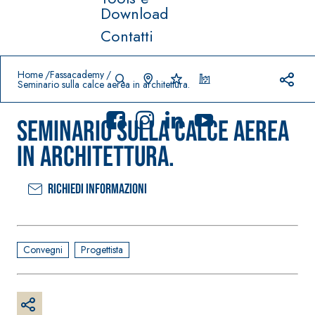
Download
Contatti
Prodotti in primo piano
download
home
Home
Fassacademy
Seminario sulla calce aerea in architettura.
Seminario sulla calce aerea
in architettura.
Richiedi informazioni
Sistema
FASSACOLO
®
UR
Sistema POSA
PITTURE
PAVIMENTI E
RIVESTIMENTI
SICURA G3
Convegni
Progettista
–
AQU
IMPERMEABILIZ
Idropittura
®
AZIP
ZANTI
decorativa
AQUAZIP ONE PRO
ultra opaca
Guaina