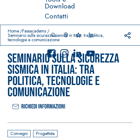
Download
Contatti
Prodotti in primo piano
download
home
Home
Fassacademy
Seminario sulla sicurezza sismica in Italia: tra politica,
tecnologie e comunicazione
Seminario sulla sicurezza
sismica in Italia: tra
politica, tecnologie e
Sistema
comunicazione
FASSACOLO
®
UR
Sistema POSA
PITTURE
PAVIMENTI E
RIVESTIMENTI
Richiedi informazioni
SICURA G3
–
AQU
IMPERMEABILIZ
Idropittura
®
AZIP
ZANTI
decorativa
AQUAZIP ONE PRO
ultra opaca
Convegni
Progettista
Guaina