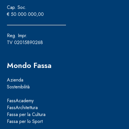
Cap. Soc.
€ 50.000.000,00
Reg. Impr.
TV 02015890268
Mondo Fassa
Azienda
Sostenibilità
FassAcademy
FassArchitettura
Sistema ISOLAMENTO TERMICO FASSATHERM
COLLANTI
®
Fassa per la Cultura
A 96 RESPHIRA
Fassa per lo Sport
Collante-rasante alleggerito, fibrato, con calce i