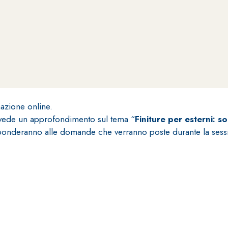
ERMEABILIZZANTI
Sistema FASSACOLOUR
P
®
SICURA G3
azione online.
nente polimero
Idropittura decorativa ul
evede un approfondimento sul tema “
Finiture per esterni: s
risponderanno alle domande che verranno poste durante la sess