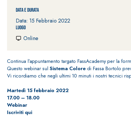
Data e durata
Data: 15 Febbraio 2022
Luogo
Online
Sistema POSA PAVIMENTI E RIVESTIMENTI
AQUAZIP
– IMP
®
AQUAZIP ONE PRO
Continua l’appuntamento targato FassAcademy per la form
Guaina impermeabilizzante elastica monocompo
Questo webinar sul
Sistema Colore
di Fassa Bortolo pr
cementizia
Vi ricordiamo che negli ultimi 10 minuti i nostri tecnici 
Martedì 15 febbraio 2022
17.00 – 18.00
Webinar
Iscriviti qui