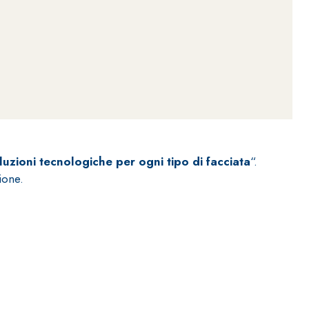
ITTURE
tra opaca ad elevata qualità per interni
oluzioni tecnologiche per ogni tipo di facciata
“.
ione.