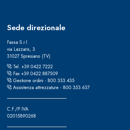
Sede direzionale
Fassa S.r.l.
Sistema RIPRISTINO DEL CALCESTRUZZO
PRODOTTI TIXO
via Lazzaris, 3
31027 Spresiano (TV)
GEOACTIVE R4 40
Malta rapida contenente speciali leganti solfatore
Tel. +39.0422.7222
modificata, tixotropica, fibrorinforzata, per la p
Fax +39.0422.887509
rasatura e protezione di strutture in calcestruzzo
Gestione ordini - 800.333.435
Assistenza attrezzature - 800.353.637
C.F./P.IVA
02015890268