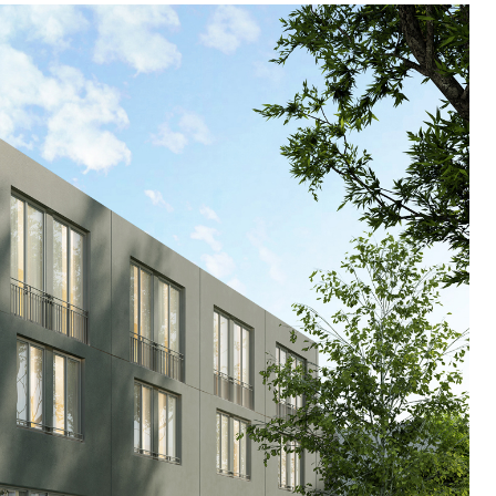
TRE
 TIPO DEFH1IR