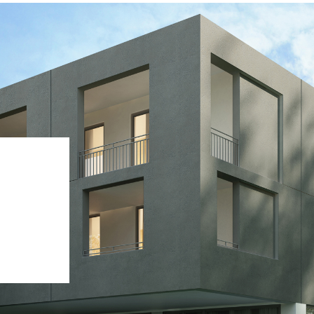
ASE CALCE AEREA
Sistema GYPSOTECH
LAS
®
®
GYPSOTECH
GypsoLIGNUM