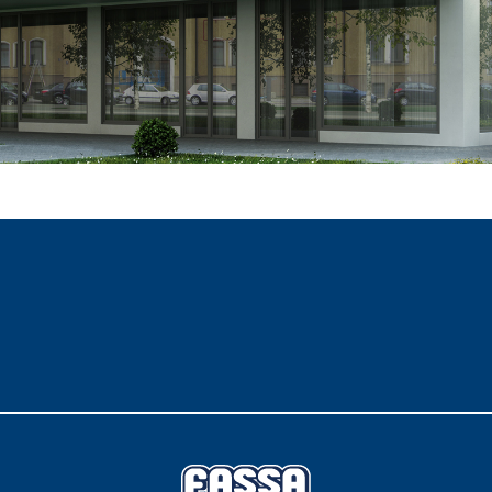
i calce aerea, per
Lastra in cartongesso