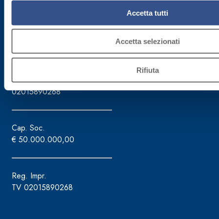
Tel. +39.0422.7222
Accetta tutti
Fax +39.0422.887509
Gestione ordini - 800.333.435
Accetta selezionati
Assistenza attrezzature - 800.353.637
Rifiuta
C.F./P.IVA
02015890268
Cap. Soc.
€ 50.000.000,00
Reg. Impr.
TV 02015890268