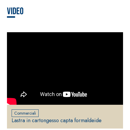
alleggerito, fibrato, con
Video
calce idraulica naturale
NHL 3,5 e speciali inerti
alleggeriti
Commerciali
Lastra in cartongesso capta formaldeide