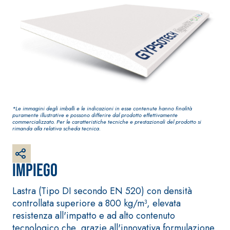
Guaina
qualità per int
impermeabilizzante
elastica monocomponente
polimero cementizia
*Le immagini degli imballi e le indicazioni in esse contenute hanno finalità
puramente illustrative e possono differire dal prodotto effettivamente
commercializzato. Per le caratteristiche tecniche e prestazionali del prodotto si
rimanda alla relativa scheda tecnica.
Impiego
Sistema INTONACATURA E
Sistema GYPSO
COSTRUZIONE
Lastra (Tipo DI secondo EN 520) con densità
LASTRE
PRODOTTI A BASE CALCE
controllata superiore a 800 kg/m³, elevata
AEREA
®
GYPSOTECH
G
resistenza all'impatto e ad alto contenuto
TIPO DEFH1IR
Lastra in cart
KB 13 EVOLUTION
tecnologico che, grazie all'innovativa formulazione,