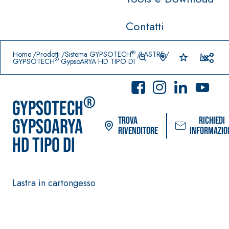
Contatti
Prodotti in primo piano
download
home
®
Home
Prodotti
Sistema GYPSOTECH
LASTRE
®
GYPSOTECH
GypsoARYA HD TIPO DI
®
GYPSOTECH
Trova
Richiedi
GypsoARYA
rivenditore
informazio
HD TIPO DI
Sistema POSA PAVIMENTI E
Sistema FASSA
Lastra in cartongesso
RIVESTIMENTI
PITTURE
–
AQUAZI
IMPERMEABILIZZANT
SICURA G3
®
P
I
Idropittura de
AQUAZIP ONE PRO
ultra opaca ad