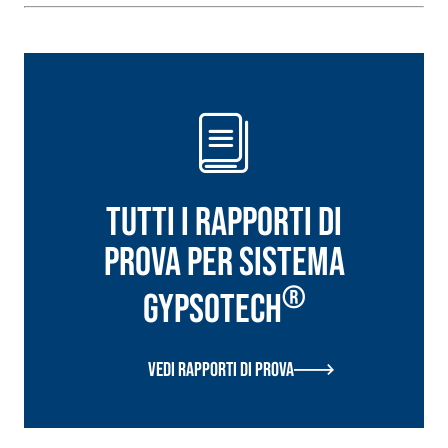
Lisciatura autol
speciali leganti
base di anidri
solfatoresistenti,
ad alta conduci
polimero-modificata,
termica per la
tixotropica,
realizzazione 
fibrorinforzata, per la
radianti a bas
passivazione, riparazione,
in ambienti int
rasatura e protezione di
strutture in calcestruzzo
Tutti i rapporti di
prova per Sistema
®
GYPSOTECH
Sistema ISOLAMENTO
®
TERMICO FASSATHERM
Vedi rapporti di prova
COLLANTI E RASANTI
A 96 RESPHIRA
Collante-rasante