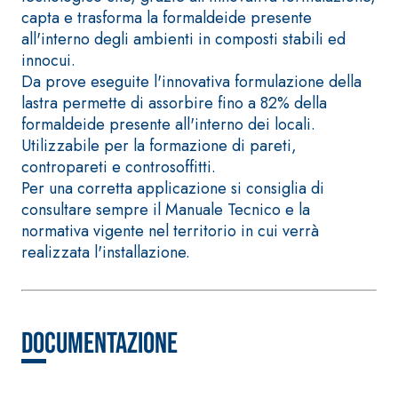
Intonaco di fondo bianco
capta e trasforma la formaldeide presente
fibrorinforzato a base di
all'interno degli ambienti in composti stabili ed
calce aerea, per interni
innocui.
ed esterni
Da prove eseguite l'innovativa formulazione della
lastra permette di assorbire fino a 82% della
formaldeide presente all'interno dei locali.
Utilizzabile per la formazione di pareti,
contropareti e controsoffitti.
Per una corretta applicazione si consiglia di
consultare sempre il Manuale Tecnico e la
normativa vigente nel territorio in cui verrà
realizzata l'installazione.
Sistema RIPRISTINO DEL
Sistema POSA PA
CALCESTRUZZO
RIVESTIMENTI
Documentazione
PRODOTTI TIXOTROPICI
FASSAFLOOR – 
POSA
GEOACTIVE R4 40
FASSAFLOOR LA
Malta rapida contenente