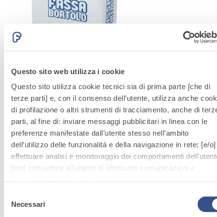
Sistema INTONACATURA E COSTRUZIONE
Questo sito web utilizza i cookie
PRODOTTI AD ALTA RESISTENZA MECCANICA
Questo sito utilizza cookie tecnici sia di prima parte [che di
RR 32
terze parti] e, con il consenso dell’utente, utilizza anche cook
di profilazione o altri strumenti di tracciamento, anche di terz
Malta cementizia per intonacatura ad elevata
parti, al fine di: inviare messaggi pubblicitari in linea con le
resistenza meccanica e per pannelli in
preferenze manifestate dall’utente stesso nell’ambito
polistirolo armati
dell’utilizzo delle funzionalità e della navigazione in rete; [e/o]
effettuare analisi e monitoraggio dei comportamenti dell’utent
[e/o] consentire all’utente di effettuare comunicazioni e
interazioni attraverso i social.
Cliccando sul tasto “
ACCETTA TUTTI
”, l’utente acconsente
Selezione
all’uso di tutti i cookie non tecnici, inclusi quindi quelli di
Necessari
del
profilazione, analitici e social. Il consenso è facoltativo e può