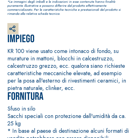
*Le immagini degli imballi e le indicazioni in esse contenute hanno finalità
fibrorinforzato a
puramente illustrative e possono differire dal prodotto effettivamente
commercializzato. Per le caratteristiche tecniche e prestazionali del prodotto si
base di calce
rimanda alla relativa scheda tecnica.
aerea, per interni
ed esterni
Impiego
KR 100 viene usato come intonaco di fondo, su
murature in mattoni, blocchi in calcestruzzo,
calcestruzzo grezzo, ecc. qualora siano richieste
caratteristiche meccaniche elevate, ad esempio
Sistema POSA
per la posa all'esterno di rivestimenti ceramici, in
Sistema RIPRISTINO
PAVIMENTI E
DEL CALCESTRUZZO
RIVESTIMENTI
pietra naturale, clinker, ecc.
Fornitura
PRODOTTI
FASSAFLOOR –
TIXOTROPICI
FONDI DI POSA
GEOACTIVE R4 40
Sfuso in silo
FASSAFLOOR LA 8.
Malta rapida
30
Sacchi speciali con protezione dall'umidità da ca.
Lisciatura
contenente speciali
25 kg
autolivellante a
leganti
* In base al paese di destinazione alcuni formati di
base di anidrite e
solfatoresistenti,