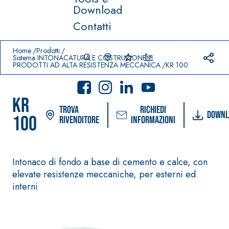
Download
Contatti
Prodotti in primo piano
download
home
Home
Prodotti
Sistema INTONACATURA E COSTRUZIONE
PRODOTTI AD ALTA RESISTENZA MECCANICA
KR 100
KR
Trova
Richiedi
Downl
100
rivenditore
informazioni
Sistema
®
Sistema POSA
FASSACOLOUR
Intonaco di fondo a base di cemento e calce, con
PAVIMENTI E
PITTURE
RIVESTIMENTI
elevate resistenze meccaniche, per esterni ed
–
SICURA G3
interni
AQU
IMPERMEABILIZ
®
AZIP
Idropittura
ZANTI
decorativa ultra
AQUAZIP ONE PRO
opaca ad elevata
Guaina