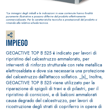
bianco fibrorinforzato a
base di calce aerea,
*Le immagini degli imballi e le indicazioni in esse contenute hanno finalità
per interni ed esterni
puramente illustrative e possono differire dal prodotto effettivamente
commercializzato. Per le caratteristiche tecniche e prestazionali del prodotto si
rimanda alla relativa scheda tecnica.
Impiego
GEOACTIVE TOP B 525 è indicato per lavori di
ripristino del calcestruzzo ammalorato, per
interventi di rinforzo strutturale con rete metallica
elettrosaldata e dove sia necessaria una protezione
del calcestruzzo dall'attacco solfatico. _|s|_ Inoltre,
Sistema RIPRISTINO DEL
Sistema POSA PAVI
CALCESTRUZZO
RIVESTIMENTI
GEOACTIVE TOP B 525 viene utilizzato per la
PRODOTTI TIXOTROPICI
FASSAFLOOR – FO
riparazione di spigoli di travi e di pilastri, per il
POSA
GEOACTIVE R4 40
ripristino di cornicioni, e di balconi ammalorati
FASSAFLOOR LA 8
Malta rapida contenente
causa degrado del calcestruzzo, per lavori di
Lisciatura autoliv
speciali leganti
ricostruzione degli strati di copriferro in opere di
a base di anidrit