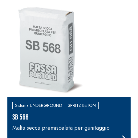
NHL 3,5 e speciali
inerti alleggeriti
Sistema UNDERGROUND
SPRITZ BETON
SB 568
Malta secca premiscelata per gunitaggio