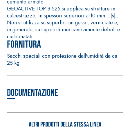
solfatoresistenti,
cemento armato.
quarzo, ad alta
polimero-modificata,
GEOACTIVE TOP B 525 si applica su strutture in
conducibilità te
tixotropica,
calcestruzzo, in spessori superiori a 10 mm. _|s|_
per la realizzazi
fibrorinforzata, per la
Non si utilizza su superfici un gesso, verniciate e,
massetti radianti
passivazione,
in generale, su supporti meccanicamente deboli e
spessore in ambi
riparazione, rasatura e
carbonatati.
interni.
Fornitura
protezione di strutture
in calcestruzzo
Sacchi speciali con protezione dall'umidità da ca.
25 kg
Sistema ISOLAMENTO
®
TERMICO FASSATHERM
Documentazione
COLLANTI E RASANTI
A 96 RESPHIRA
Collante-rasante
alleggerito, fibrato, con
Altri prodotti della stessa linea
calce idraulica naturale