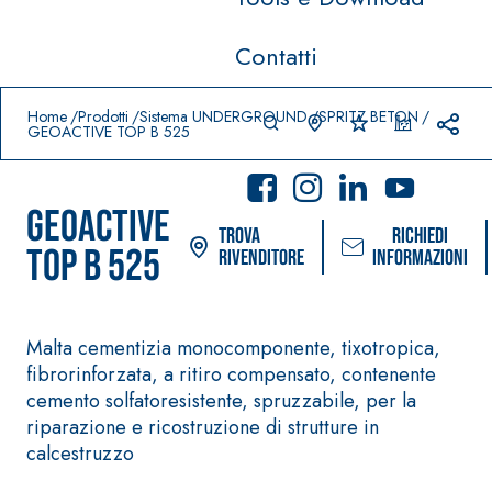
Contatti
Prodotti in primo piano
download
home
Home
Prodotti
Sistema UNDERGROUND
SPRITZ BETON
GEOACTIVE TOP B 525
GEOACTIVE
Trova
Richiedi
TOP B 525
rivenditore
informazioni
Malta cementizia monocomponente, tixotropica,
Sistema POSA PAVIMENTI E
Sistema FASSACOL
fibrorinforzata, a ritiro compensato, contenente
RIVESTIMENTI
PITTURE
cemento solfatoresistente, spruzzabile, per la
–
AQUAZ
IMPERMEABILIZZA
SICURA G3
riparazione e ricostruzione di strutture in
®
IP
NTI
Idropittura decor
calcestruzzo
AQUAZIP ONE PRO
ultra opaca ad e