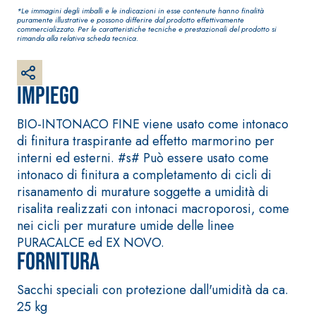
bianco fibrorinforzato
*Le immagini degli imballi e le indicazioni in esse contenute hanno finalità
a base di calce aerea,
puramente illustrative e possono differire dal prodotto effettivamente
commercializzato. Per le caratteristiche tecniche e prestazionali del prodotto si
per interni ed esterni
rimanda alla relativa scheda tecnica.
Impiego
BIO-INTONACO FINE viene usato come intonaco
di finitura traspirante ad effetto marmorino per
interni ed esterni. #s# Può essere usato come
intonaco di finitura a completamento di cicli di
risanamento di murature soggette a umidità di
risalita realizzati con intonaci macroporosi, come
Sistema RIPRISTINO DEL
Sistema POSA PAVIM
CALCESTRUZZO
RIVESTIMENTI
nei cicli per murature umide delle linee
PRODOTTI TIXOTROPICI
FASSAFLOOR – FON
PURACALCE ed EX NOVO.
POSA
Fornitura
GEOACTIVE R4 40
FASSAFLOOR LA 8.
Malta rapida
Lisciatura autolive
Sacchi speciali con protezione dall'umidità da ca.
contenente speciali
a base di anidrite
25 kg
leganti solfatoresistenti,