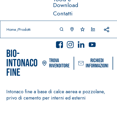
Download
Contatti
Prodotti in primo piano
download
home
Home
Prodotti
BIO-
INTONACO
Trova
Richiedi
rivenditore
informazioni
FINE
Sistema POSA PAVIMENTI E
Sistema FASSACOL
RIVESTIMENTI
Intonaco fine a base di calce aerea e pozzolane,
PITTURE
–
privo di cemento per interni ed esterni
AQUA
IMPERMEABILIZZA
SICURA G3
®
ZIP
NTI
Idropittura decor
AQUAZIP ONE PRO
ultra opaca ad el