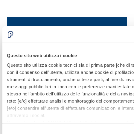
Questo sito web utilizza i cookie
Scopri le soluzioni
Questo sito utilizza cookie tecnici sia di prima parte [che di te
con il consenso dell’utente, utilizza anche cookie di profilazio
correlate di Fassa
strumenti di tracciamento, anche di terze parti, al fine di: invi
messaggi pubblicitari in linea con le preferenze manifestate d
Bortolo
stesso nell’ambito dell’utilizzo delle funzionalità e della navig
rete; [e/o] effettuare analisi e monitoraggio dei comportamenti
[e/o] consentire all’utente di effettuare comunicazioni e intera
Vai alle soluzioni
attraverso i social.
Cliccando sul tasto “
ACCETTA TUTTI
”, l’utente acconsente al
i cookie non tecnici, inclusi quindi quelli di profilazione, analiti
Selezione