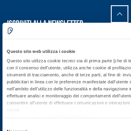
Iscriviti alla newsletter
Rimani aggiornato con le ultime novità di Fassa Bortolo
Questo sito web utilizza i cookie
Questo sito utilizza cookie tecnici sia di prima parte [che di te
con il consenso dell’utente, utilizza anche cookie di profilazio
strumenti di tracciamento, anche di terze parti, al fine di: in
pubblicitari in linea con le preferenze manifestate dall’utente
nell’ambito dell’utilizzo delle funzionalità e della navigazione i
Sede direzionale
effettuare analisi e monitoraggio dei comportamenti dell’utente
consentire all’utente di effettuare comunicazioni e interazioni 
social.
Fassa S.r.l.
Cliccando sul tasto “
ACCETTA TUTTI
”, l’utente acconsente all
via Lazzaris, 3
cookie non tecnici, inclusi quindi quelli di profilazione, analitici
31027 Spresiano (TV)
Selezione
consenso è facoltativo e può essere revocato in qualsiasi m