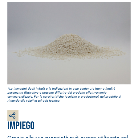
Guaina
qualità per inter
impermeabilizzante
elastica
monocomponente
polimero cementizia
*Le immagini degli imballi e le indicazioni in esse contenute hanno finalità
puramente illustrative e possono differire dal prodotto effettivamente
commercializzato. Per le caratteristiche tecniche e prestazionali del prodotto si
rimanda alla relativa scheda tecnica.
Sistema INTONACATURA E
Sistema GYPSOTE
COSTRUZIONE
LASTRE
PRODOTTI A BASE CALCE
AEREA
®
GYPSOTECH
Gyp
Impiego
M TIPO DEFH1IR
Lastra in carton
KB 13 EVOLUTION
Intonaco di fondo bianco
Grazie alle sue proprietà può essere utilizzato nel