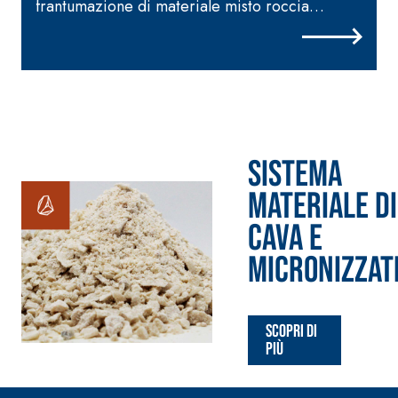
calce idraulica naturale
frantumazione di materiale misto roccia
NHL 3,5 e speciali inerti
carbonatica.
alleggeriti
Sistema
MATERIALE DI
CAVA E
MICRONIZZAT
Scopri di
più