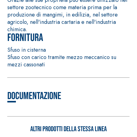
fibrorinforzato a base di
settore zootecnico come materia prima per la
calce aerea, per interni
produzione di mangimi, in edilizia, nel settore
ed esterni
agricolo, nell'industria cartaria e nell'industria
chimica.
Fornitura
Sfuso in cisterna
Sfuso con carico tramite mezzo meccanico su
mezzi cassonati
Documentazione
Sistema RIPRISTINO DEL
Sistema POSA PAV
CALCESTRUZZO
RIVESTIMENTI
PRODOTTI TIXOTROPICI
FASSAFLOOR – FO
POSA
GEOACTIVE R4 40
FASSAFLOOR LA 
Malta rapida contenente
Altri prodotti della stessa linea
Lisciatura autoli
speciali leganti