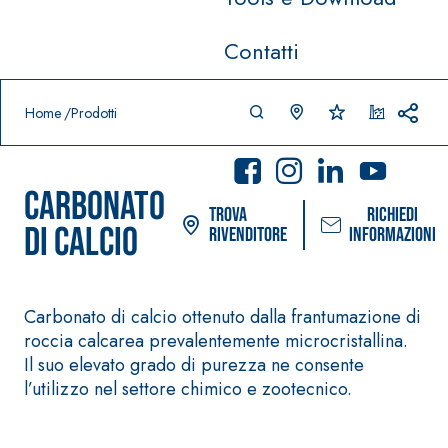
Contatti
Prodotti in primo piano
download
home
Home
Prodotti
CARBONATO
Trova
Richiedi
DI CALCIO
rivenditore
informazioni
Carbonato di calcio ottenuto dalla frantumazione di
Sistema POSA PAVIMENTI E
Sistema FASSACO
roccia calcarea prevalentemente microcristallina.
RIVESTIMENTI
PITTURE
Il suo elevato grado di purezza ne consente
–
AQUAZ
l’utilizzo nel settore chimico e zootecnico.
IMPERMEABILIZZAN
SICURA G3
®
IP
TI
Idropittura deco
AQUAZIP ONE PRO
ultra opaca ad e