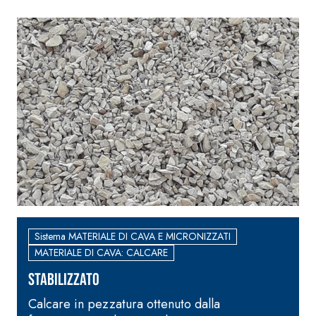
base di anidrite
solfatoresistenti,
quarzo, ad alta
polimero-modificata,
conducibilità te
tixotropica,
per la realizzaz
fibrorinforzata, per la
massetti radiant
passivazione,
spessore in amb
riparazione, rasatura e
interni.
protezione di strutture in
calcestruzzo
Sistema ISOLAMENTO
®
TERMICO FASSATHERM
Sistema MATERIALE DI CAVA E MICRONIZZATI
COLLANTI E RASANTI
MATERIALE DI CAVA: CALCARE
A 96 RESPHIRA
STABILIZZATO
Collante-rasante
alleggerito, fibrato, con
Calcare in pezzatura ottenuto dalla
M