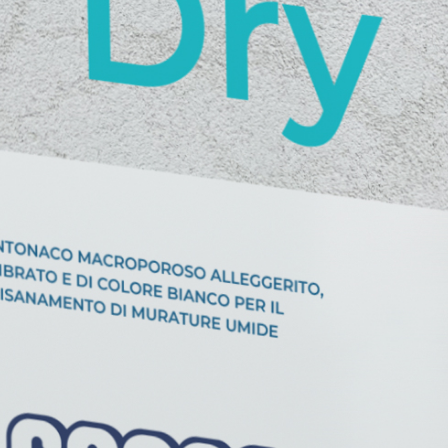
ASE CALCE AEREA
Sistema GYPSOTECH
LAS
®
®
GYPSOTECH
GypsoLIGNUM