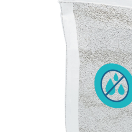
Sistema POSA PAVIMENTI E RIVESTIMENTI
AQUAZIP
– IMP
®
AQUAZIP ONE PRO
Guaina impermeabilizzante elastica monocompo
cementizia