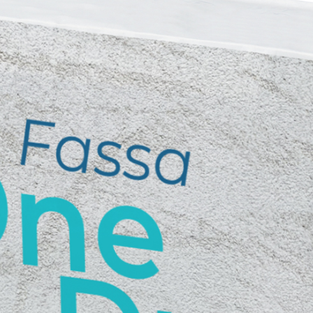
ERMEABILIZZANTI
Sistema FASSACOLOUR
P
®
SICURA G3
nente polimero
Idropittura decorativa ul