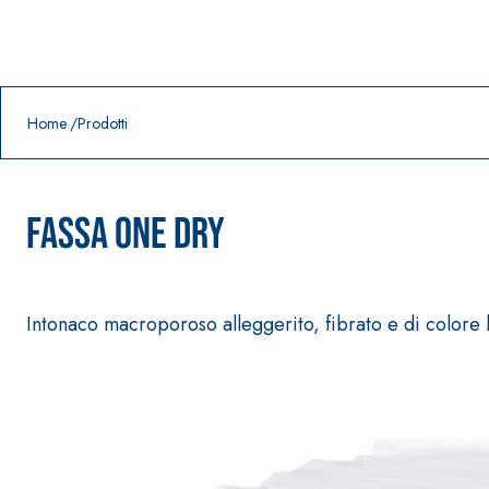
Prodotti in primo piano
download
home
Home
Prodotti
FASSA ONE DRY
Intonaco macroporoso alleggerito, fibrato e di colore 