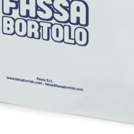
i calce aerea, per
Lastra in cartongesso