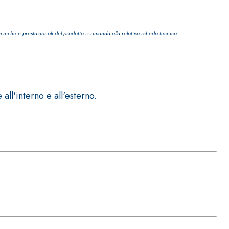
ecniche e prestazionali del prodotto si rimanda alla relativa scheda tecnica.
IVESTIMENTI
FASSAFLOOR – FONDI DI POSA
l'interno e all'esterno.
a base di anidrite e quarzo, ad alta conducibilità
one di massetti radianti a basso spessore in