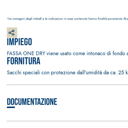
*Le immagini degli imballi e le indicazioni in esse contenute hanno finalità puramente illus
Impiego
Sistema RIPRISTINO DEL CALCESTRUZZO
PRODOTTI TIXO
FASSA ONE DRY viene usato come intonaco di fondo a m
GEOACTIVE R4 40
Fornitura
Malta rapida contenente speciali leganti solfatore
modificata, tixotropica, fibrorinforzata, per la p
Sacchi speciali con protezione dall'umidità da ca. 25 
rasatura e protezione di strutture in calcestruzzo
Documentazione