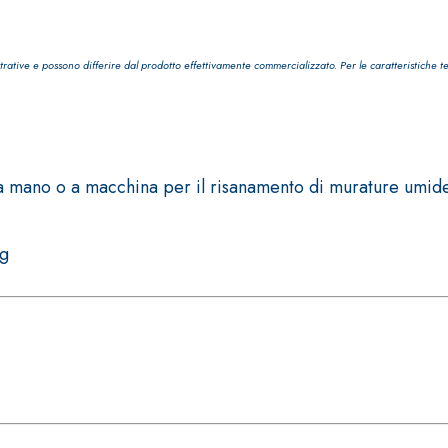
trative e possono differire dal prodotto effettivamente commercializzato. Per le caratteristiche t
TROPICI
Sistema POSA PAVIMENTI E R
ano o a macchina per il risanamento di murature umide al
FASSAFLOOR LA 8.30
sistenti, polimero-
Lisciatura autolivellante 
assivazione, riparazione,
termica per la realizzazi
kg
ambienti interni.