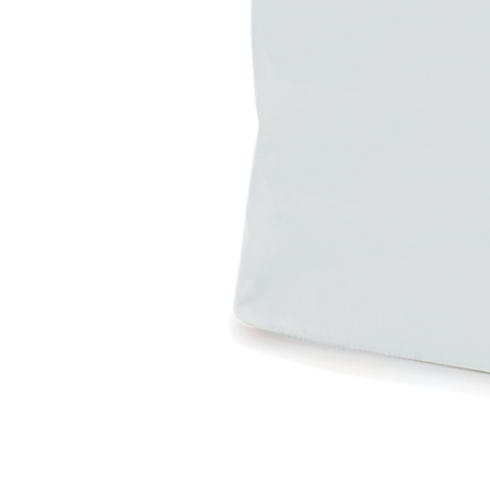
Intonaco di fondo bianco fibrorinforzato a base d
interni ed esterni