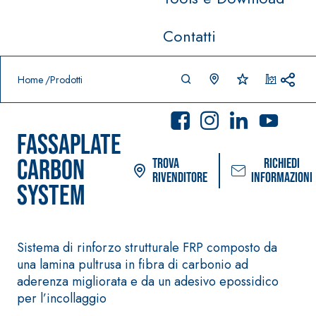
Contatti
Prodotti in primo piano
download
home
Home
Prodotti
FASSAPLATE
CARBON
Trova
Richiedi
rivenditore
informazioni
SYSTEM
Sistema POSA PAVIMENTI E
Sistema FASSAC
Sistema di rinforzo strutturale FRP composto da
RIVESTIMENTI
PITTURE
una lamina pultrusa in fibra di carbonio ad
–
AQUAZ
IMPERMEABILIZZAN
SICURA G3
®
aderenza migliorata e da un adesivo epossidico
IP
TI
Idropittura dec
per l’incollaggio
AQUAZIP ONE PRO
ultra opaca ad 