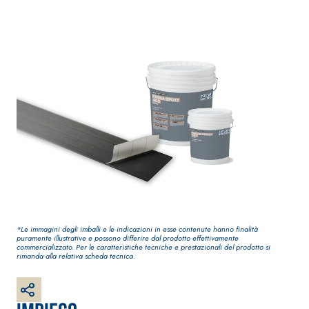
Guaina
qualità per inte
impermeabilizzante
elastica
monocomponente
polimero cementizia
*Le immagini degli imballi e le indicazioni in esse contenute hanno finalità
Sistema INTONACATURA E
Sistema GYPSOT
puramente illustrative e possono differire dal prodotto effettivamente
COSTRUZIONE
commercializzato. Per le caratteristiche tecniche e prestazionali del prodotto si
LASTRE
rimanda alla relativa scheda tecnica.
PRODOTTI A BASE CALCE
AEREA
®
GYPSOTECH
Gy
M TIPO DEFH1IR
Lastra in carto
KB 13 EVOLUTION