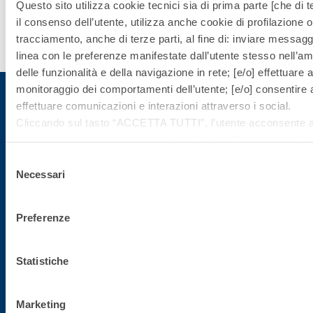
Questo sito utilizza cookie tecnici sia di prima parte [che di t
il consenso dell’utente, utilizza anche cookie di profilazione o 
Scopri di
tracciamento, anche di terze parti, al fine di: inviare messaggi
più
linea con le preferenze manifestate dall’utente stesso nell’ambi
delle funzionalità e della navigazione in rete; [e/o] effettuare a
monitoraggio dei comportamenti dell’utente; [e/o] consentire al
effettuare comunicazioni e interazioni attraverso i social.
Cliccando sul tasto “
ACCETTA TUTTI
”, l’utente acconsente all
Iscriviti alla newsletter
cookie non tecnici, inclusi quindi quelli di profilazione, analitici
consenso è facoltativo e può essere revocato in qualsiasi m
Selezione
Rimani aggiornato con le ultime novità di Fassa Bortolo
Se l’utente desidera gestire le proprie preferenze può cliccare
Necessari
del
basso a sinistra (accessibile in ogni momento dal sito).
consenso
Per sapere di più sui cookie che usiamo può accedere alla
C
Preferenze
POLICY
.
Cliccando sul bottone "RIFIUTA" l’utente non presta il consen
cookie che richiedono il consenso, mantenendo le impostazion
Statistiche
(solo cookie tecnici attivi).
Marketing
Sede direzionale