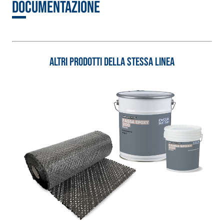
Documentazione
calce idraulica naturale
NHL 3,5 e speciali inerti
alleggeriti
Altri prodotti della stessa linea