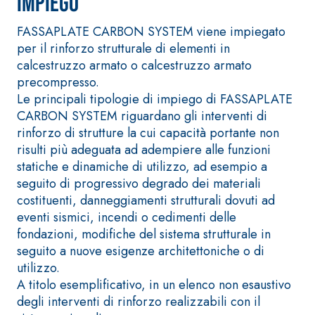
Impiego
Intonaco di fondo bianco
fibrorinforzato a base di
FASSAPLATE CARBON SYSTEM viene impiegato
calce aerea, per interni
per il rinforzo strutturale di elementi in
ed esterni
calcestruzzo armato o calcestruzzo armato
precompresso.
Le principali tipologie di impiego di FASSAPLATE
CARBON SYSTEM riguardano gli interventi di
rinforzo di strutture la cui capacità portante non
risulti più adeguata ad adempiere alle funzioni
statiche e dinamiche di utilizzo, ad esempio a
seguito di progressivo degrado dei materiali
costituenti, danneggiamenti strutturali dovuti ad
eventi sismici, incendi o cedimenti delle
Sistema RIPRISTINO DEL
Sistema POSA PAV
fondazioni, modifiche del sistema strutturale in
CALCESTRUZZO
RIVESTIMENTI
seguito a nuove esigenze architettoniche o di
PRODOTTI TIXOTROPICI
FASSAFLOOR – F
utilizzo.
POSA
GEOACTIVE R4 40
A titolo esemplificativo, in un elenco non esaustivo
FASSAFLOOR LA 
Malta rapida contenente
degli interventi di rinforzo realizzabili con il
Lisciatura autoli
speciali leganti