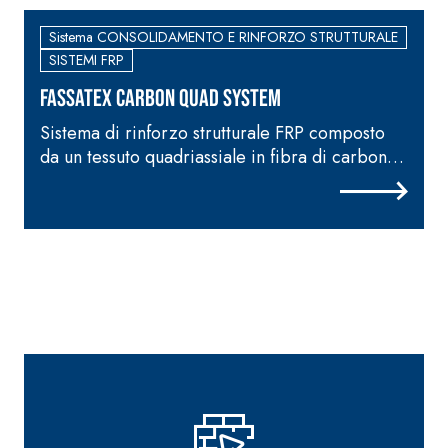
Sistema CONSOLIDAMENTO E RINFORZO STRUTTURALE
SISTEMI FRP
FASSATEX CARBON QUAD SYSTEM
Sistema di rinforzo strutturale FRP composto
S
da un tessuto quadriassiale in fibra di carbonio
d
ad alta resistenza e da una resina epossidica
c
per l'impregnazione e l'incollaggio
e