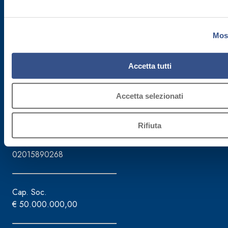
Fassa S.r.l.
Most
via Lazzaris, 3
31027 Spresiano (TV)
Accetta tutti
Tel. +39.0422.7222
Fax +39.0422.887509
Gestione ordini - 800.333.435
Accetta selezionati
Assistenza attrezzature - 800.353.637
Rifiuta
C.F./P.IVA
02015890268
Cap. Soc.
€ 50.000.000,00