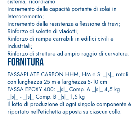
sistema, ricordiamo:
base di anidrite
solfatoresistenti,
Incremento della capacità portante di solai in
quarzo, ad alta
polimero-modificata,
laterocemento;
conducibilità t
tixotropica,
Incremento della resistenza a flessione di travi;
la realizzazione
fibrorinforzata, per la
Rinforzo di solette di viadotti;
massetti radiant
passivazione,
Rinforzo di rampe carrabili in edifici civili e
spessore in amb
riparazione, rasatura e
industriali;
interni.
protezione di strutture in
Rinforzo di strutture ad ampio raggio di curvatura.
calcestruzzo
Fornitura
FASSAPLATE CARBON HHM, HM e S: _|s|_ rotoli
con lunghezza 25 m e larghezza 5-10 cm
FASSA EPOXY 400: _|s|_ Comp. A _|s|_ 4,5 kg
_|s|_ - _|s|_ Comp. B _|s|_ 1,5 kg
Sistema ISOLAMENTO
®
TERMICO FASSATHERM
Il lotto di produzione di ogni singolo componente è
COLLANTI E RASANTI
riportato nell'etichetta apposta su ciascun collo.
A 96 RESPHIRA
Collante-rasante
alleggerito, fibrato, con