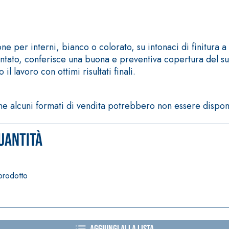
i calce aerea, per
Lastra in cartongesso
er interni, bianco o colorato, su intonaci di finitura a
to, conferisce una buona e preventiva copertura del supp
l lavoro con ottimi risultati finali.
one alcuni formati di vendita potrebbero non essere dispon
uantità
 prodotto