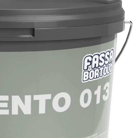
ERMEABILIZZANTI
Sistema FASSACOLOUR
P
®
SICURA G3
nente polimero
Idropittura decorativa ul