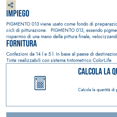
Intonaco di fondo bianco fibrorinforzato a base d
interni ed esterni
Impiego
PIGMENTO 013 viene usato come fondo di preparazione p
cicli di pitturazione. PIGMENTO 013, essendo pigmenta
risparmio di una mano della pittura finale, velocizzando i
Fornitura
Confezioni da 14 l e 5 l. In base al paese di destinazi
Tinte realizzabili con sistema tintometrico ColorLife
Calcola la q
Calcola la quantità di