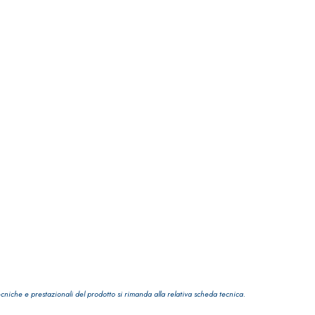
TRE
ecniche e prestazionali del prodotto si rimanda alla relativa scheda tecnica.
 TIPO DEFH1IR