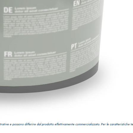
ASE CALCE AEREA
Sistema GYPSOTECH
LAS
®
trative e possono differire dal prodotto effettivamente commercializzato. Per le caratteristiche t
®
GYPSOTECH
GypsoLIGNUM