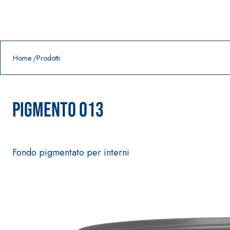
Prodotti in primo piano
download
home
Home
Prodotti
PIGMENTO 013
Fondo pigmentato per interni