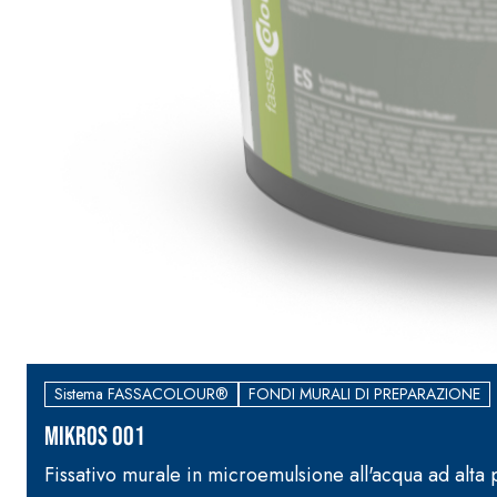
e speciali inerti alleggeriti
Sistema FASSACOLOUR®
FONDI MURALI DI PREPARAZIONE
MIKROS 001
Fissativo murale in microemulsione all'acqua ad alta