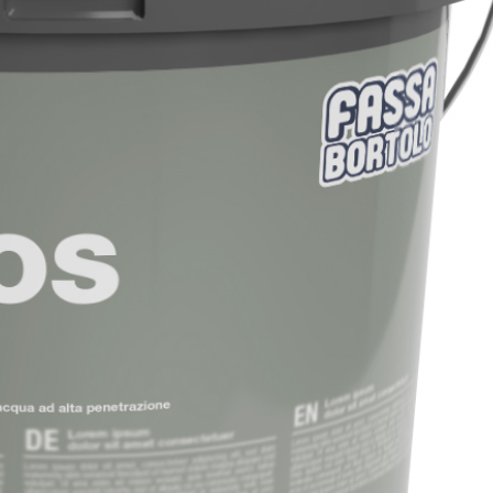
 E RASANTI
draulica naturale NHL 3,5