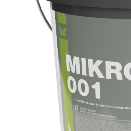
Sistema ISOLAMENTO TERMICO FASSATHERM
COLLANTI
®
A 96 RESPHIRA
Collante-rasante alleggerito, fibrato, con calce i