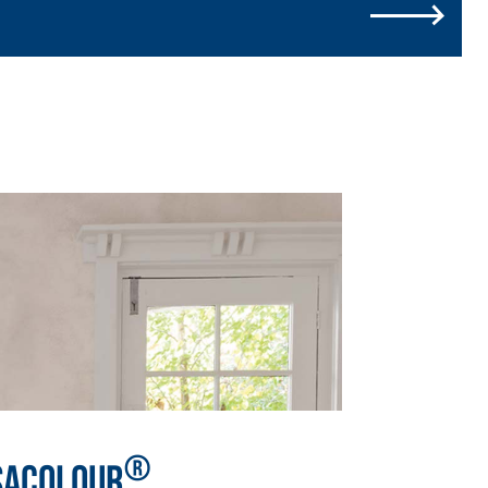
®
SACOLOUR