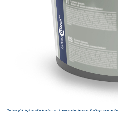
Sistema INTONACATURA E COSTRUZIONE
PRODOTTI A B
*Le immagini degli imballi e le indicazioni in esse contenute hanno finalità puramente illus
KB 13 EVOLUTION