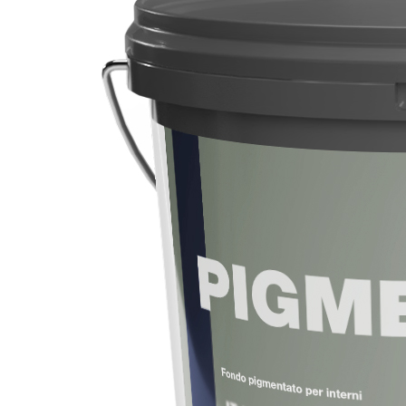
Sistema POSA PAVIMENTI E RIVESTIMENTI
AQUAZIP
– IMP
®
AQUAZIP ONE PRO
Guaina impermeabilizzante elastica monocompo
cementizia