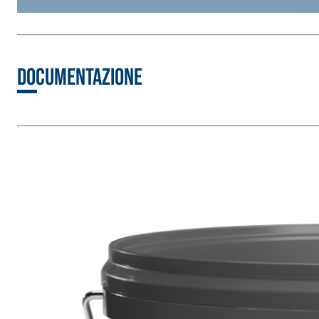
Documentazione
Sistema RIPRISTINO DEL CALCESTRUZZO
PRODOTTI TIXO
GEOACTIVE R4 40
Malta rapida contenente speciali leganti solfatore
modificata, tixotropica, fibrorinforzata, per la p
rasatura e protezione di strutture in calcestruzzo