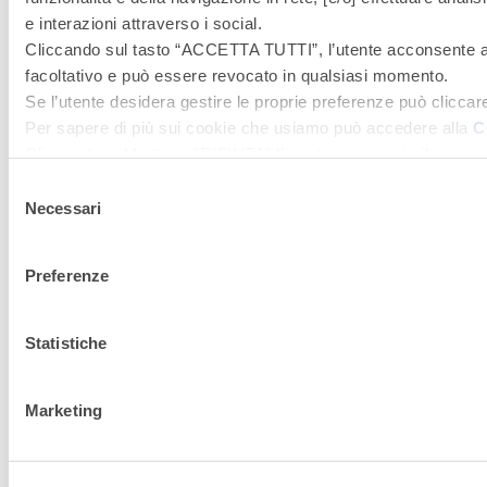
e interazioni attraverso i social.
Cliccando sul tasto “
ACCETTA TUTTI
”, l’utente acconsente al
facoltativo e può essere revocato in qualsiasi momento.
Se l’utente desidera gestire le proprie preferenze può cliccar
Per sapere di più sui cookie che usiamo può accedere alla
C
Cliccando sul bottone "RIFIUTA" l’utente non presta il consen
tecnici attivi).
Selezione
Necessari
del
consenso
Preferenze
Statistiche
Marketing