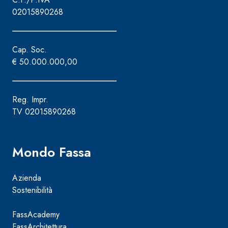
02015890268
Cap. Soc.
€ 50.000.000,00
Sistema ISOLAMENTO TERMICO FASSATHERM
COLLANTI
®
Reg. Impr.
TV 02015890268
A 96 RESPHIRA
Collante-rasante alleggerito, fibrato, con calce id
naturale NHL 3,5 e speciali inerti alleggeriti
Mondo Fassa
Azienda
Sostenibilità
FassAcademy
FassArchitettura