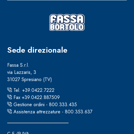
Sistema RIPRISTINO DEL CALCESTRUZZO
PRODOTTI TIXO
GEOACTIVE R4 40
Malta rapida contenente speciali leganti solfatores
polimero-modificata, tixotropica, fibrorinforzata,
passivazione, riparazione, rasatura e protezione d
calcestruzzo
Sede direzionale
Fassa S.r.l.
via Lazzaris, 3
31027 Spresiano (TV)
Tel. +39.0422.7222
Fax +39.0422.887509
Gestione ordini - 800.333.435
Assistenza attrezzature - 800.353.637
C.F./P.IVA