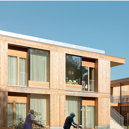
Sistema INTONACATURA E COSTRUZIONE
PRODOTTI A BASE CALCE AEREA
KB 13 EVOLUTION
Intonaco di fondo bianco fibrorinforzato a base d
aerea, per interni ed esterni