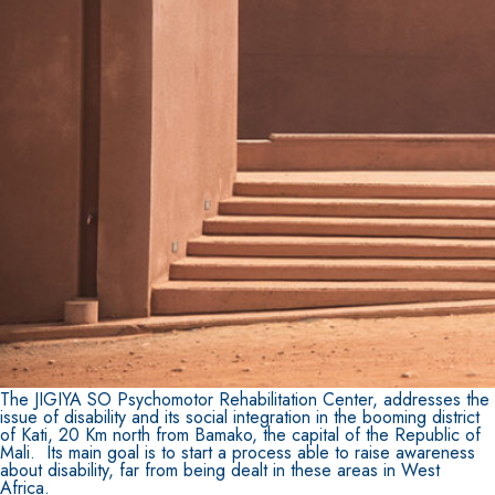
Sistema POSA PAVIMENTI E RIVESTIMENTI
AQUAZIP
– IMPERMEABILIZZANTI
®
AQUAZIP ONE PRO
Guaina impermeabilizzante elastica monocompo
polimero cementizia
The JIGIYA SO Psychomotor Rehabilitation Center, addresses the
issue of disability and its social integration in the booming district
of Kati, 20 Km north from Bamako, the capital of the Republic of
Mali. Its main goal is to start a process able to raise awareness
about disability, far from being dealt in these areas in West
Africa.