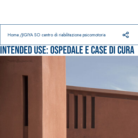
Prodotti in primo piano
download
home
Home
JIGIYA SO centro di riabilitazione psicomotoria
Intended use:
Ospedale e case di cura