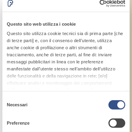
Questo sito web utilizza i cookie
Questo sito utilizza cookie tecnici sia di prima parte [che
di terze parti] e, con il consenso dell’utente, utilizza
anche cookie di profilazione o altri strumenti di
tracciamento, anche di terze parti, al fine di: inviare
messaggi pubblicitari in linea con le preferenze
manifestate dall’utente stesso nell’ambito dell’utilizzo
delle funzionalità e della navigazione in rete; [e/o]
effettuare analisi e monitoraggio dei comportamenti
dell’utente; [e/o] consentire all’utente di effettuare
comunicazioni e interazioni attraverso i social.
Selezione
Cliccando sul tasto “
ACCETTA TUTTI
”, l’utente
Necessari
del
acconsente all’uso di tutti i cookie non tecnici, inclusi
consenso
quindi quelli di profilazione, analitici e social. Il consenso
Preferenze
è facoltativo e può essere revocato in qualsiasi