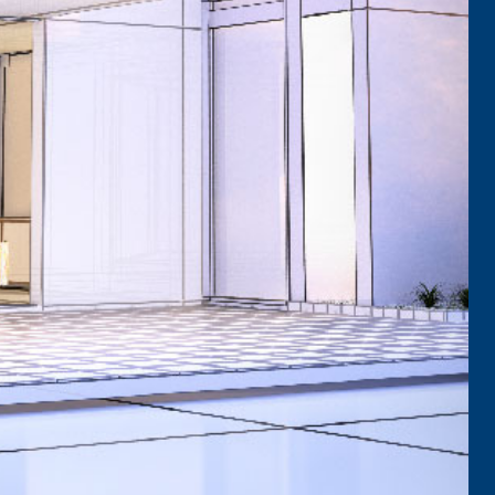
TRE
 TIPO DEFH1IR