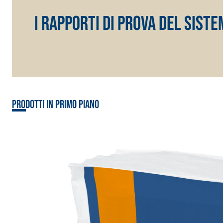
I Rapporti di Prova del Sist
Sistema RIPRISTINO DEL CALCESTRUZZO
PRODOTTI TIXO
GEOACTIVE R4 40
Prodotti in primo piano
Malta rapida contenente speciali leganti solfatore
modificata, tixotropica, fibrorinforzata, per la p
rasatura e protezione di strutture in calcestruzzo