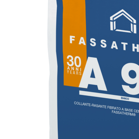
FASSAPROTECTION PARETE NHL
Sistema ISOLAMENTO TERMICO FASSATHERM
COLLANTI
®
A 96 RESPHIRA
Collante-rasante alleggerito, fibrato, con calce i