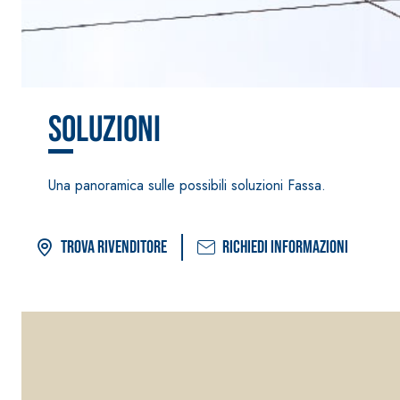
Intonaco di fondo bianco fibrorinforzato a base d
interni ed esterni
Soluzioni
Una panoramica sulle possibili soluzioni Fassa.
Trova rivenditore
Richiedi informazioni
59 Risultato/i