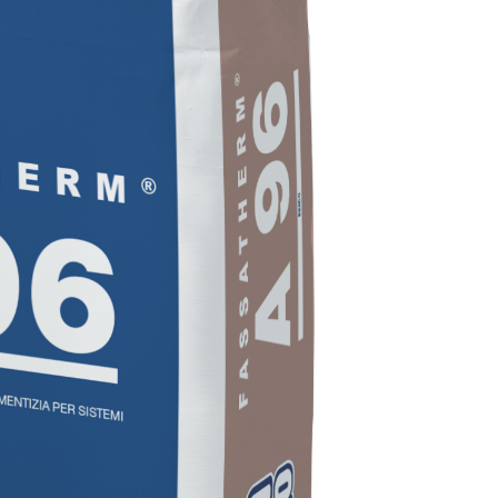
 E RASANTI
draulica naturale NHL 3,5