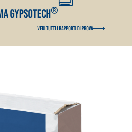
®
ema Gypsotech
Vedi tutti i Rapporti di Prova
TROPICI
Sistema POSA PAVIMENTI E R
FASSAFLOOR LA 8.30
sistenti, polimero-
Lisciatura autolivellante 
assivazione, riparazione,
termica per la realizzazi
ambienti interni.