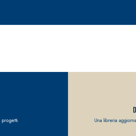
D
 progetti.
Una libreria aggiorn