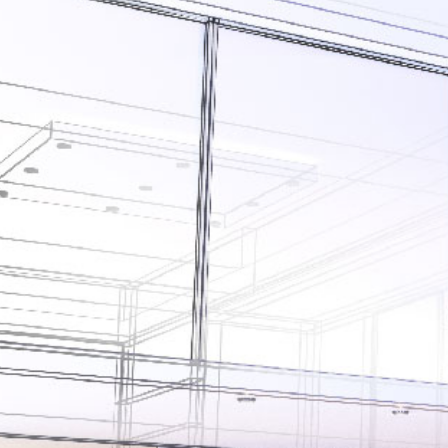
ERMEABILIZZANTI
Sistema FASSACOLOUR
P
®
SICURA G3
nente polimero
Idropittura decorativa ul