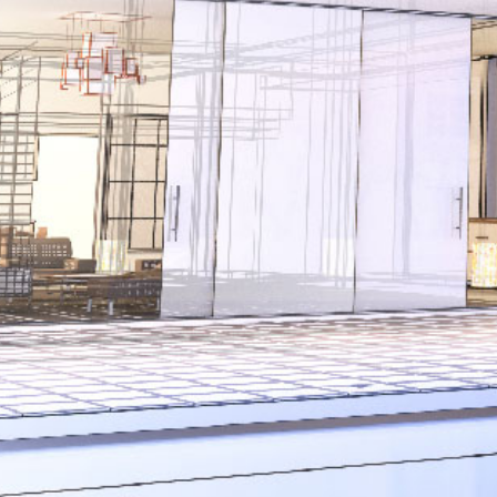
ASE CALCE AEREA
Sistema GYPSOTECH
LAS
®
®
GYPSOTECH
GypsoLIGNUM