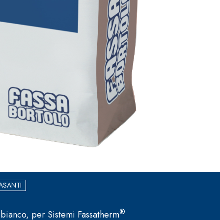
ASANTI
®
 bianco, per Sistemi Fassatherm