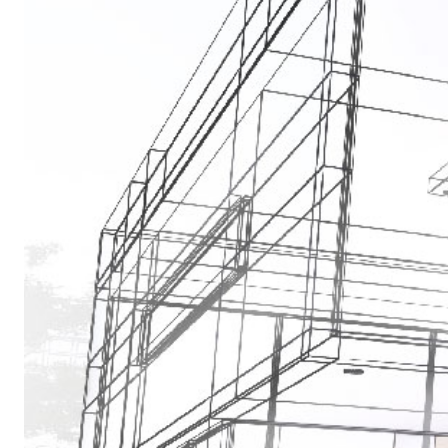
Sistema POSA PAVIMENTI E RIVESTIMENTI
AQUAZIP
– IMP
®
AQUAZIP ONE PRO
Guaina impermeabilizzante elastica monocompo
cementizia