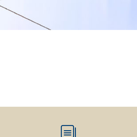
i calce aerea, per
Lastra in cartongesso