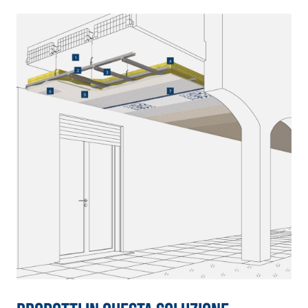
Intonaco di fondo bianco
fibrorinforzato a base di
calce aerea, per interni ed
esterni
Sistema RIPRISTINO DEL
Sistema POSA P
CALCESTRUZZO
RIVESTIMENTI
PRODOTTI TIXOTROPICI
FASSAFLOOR – 
POSA
GEOACTIVE R4 40
FASSAFLOOR LA
Malta rapida contenente