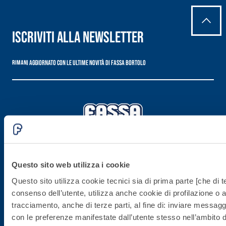
Iscriviti alla newsletter
Rimani aggiornato con le ultime novità di Fassa Bortolo
Sede direzionale
Questo sito web utilizza i cookie
Questo sito utilizza cookie tecnici sia di prima parte [che di te
Fassa S.r.l.
consenso dell’utente, utilizza anche cookie di profilazione o al
via Lazzaris, 3
tracciamento, anche di terze parti, al fine di: inviare messaggi 
31027 Spresiano (TV)
con le preferenze manifestate dall’utente stesso nell’ambito del