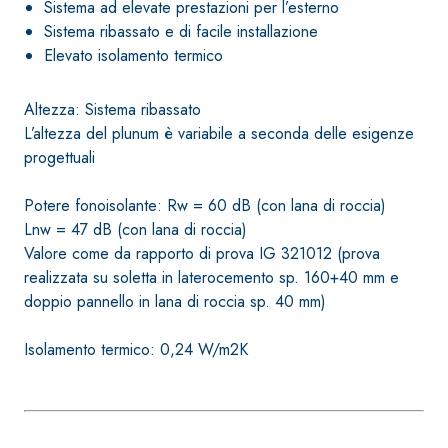
opaca ad eleva
Sistema ad elevate prestazioni per l’esterno
Guaina
per interni
Sistema ribassato e di facile installazione
impermeabilizzante
Elevato isolamento termico
elastica monocomponente
polimero cementizia
Altezza: Sistema ribassato
L’altezza del plunum è variabile a seconda delle esigenze
progettuali
Potere fonoisolante: Rw = 60 dB (con lana di roccia)
Lnw = 47 dB (con lana di roccia)
Valore come da rapporto di prova IG 321012 (prova
realizzata su soletta in laterocemento sp. 160+40 mm e
doppio pannello in lana di roccia sp. 40 mm)
Sistema INTONACATURA E
Sistema GYPSO
Isolamento termico: 0,24 W/m2K
COSTRUZIONE
LASTRE
PRODOTTI A BASE CALCE
AEREA
®
GYPSOTECH
G
TIPO DEFH1IR
Lastra in cart
KB 13 EVOLUTION