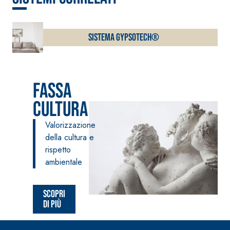
alleggerito, fibrato, con
calce idraulica naturale
NHL 3,5 e speciali inerti
Sistema GYPSOTECH®
alleggeriti
Fassa
cultura
Valorizzazione
della cultura e
rispetto
ambientale
Scopri
di più