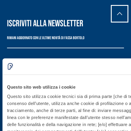
Iscriviti alla newsletter
Rimani aggiornato con le ultime novità di Fassa Bortolo
Questo sito web utilizza i cookie
Sede direzionale
Questo sito utilizza cookie tecnici sia di prima parte [che di te
consenso dell’utente, utilizza anche cookie di profilazione o al
tracciamento, anche di terze parti, al fine di: inviare messaggi
Fassa S.r.l.
linea con le preferenze manifestate dall’utente stesso nell’ambi
via Lazzaris, 3
delle funzionalità e della navigazione in rete; [e/o] effettuare a
31027 Spresiano (TV)