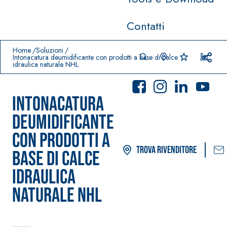
Contatti
Prodotti in primo piano
download
home
Home
Soluzioni
Intonacatura deumidificante con prodotti a base di calce
idraulica naturale NHL
Intonacatura
deumidificante
con prodotti a
Trova rivenditore
base di calce
idraulica
Sistema POSA PAVIMENTI E
Sistema FASSA
RIVESTIMENTI
PITTURE
naturale NHL
AQUAZI
–
®
P
IMPERMEABILIZZANTI
SICURA G3
Idropittura de
AQUAZIP ONE PRO