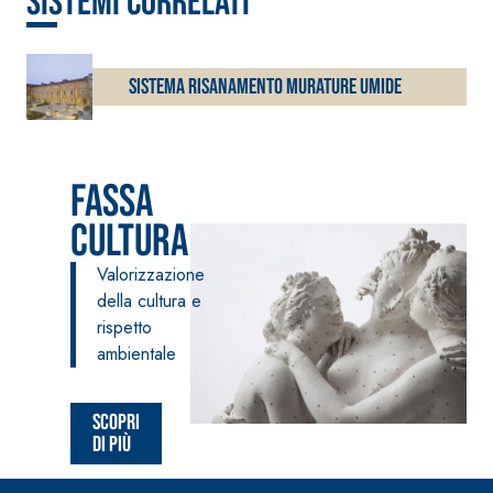
sistemi correlati
alleggerito, fibrato, con
calce idraulica naturale
NHL 3,5 e speciali inerti
alleggeriti
Sistema RISANAMENTO MURATURE UMIDE
Fassa
cultura
Valorizzazione
della cultura e
rispetto
ambientale
Scopri
di più