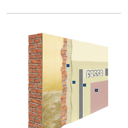
Intonaco di fondo bianco
fibrorinforzato a base di
calce aerea, per interni
ed esterni
Sistema RIPRISTINO DEL
Sistema POSA PA
CALCESTRUZZO
RIVESTIMENTI
PRODOTTI TIXOTROPICI
FASSAFLOOR – 
POSA
GEOACTIVE R4 40
FASSAFLOOR LA
Malta rapida contenente
Lisciatura auto