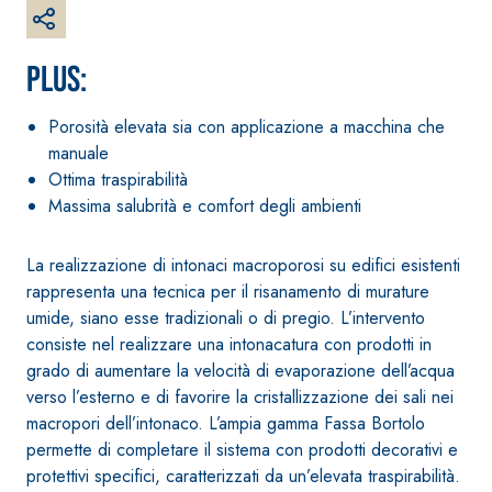
ultra opaca ad
Guaina
qualità per int
impermeabilizzante
elastica monocomponente
PLUS:
polimero cementizia
Porosità elevata sia con applicazione a macchina che
manuale
Ottima traspirabilità
Massima salubrità e comfort degli ambienti
La realizzazione di intonaci macroporosi su edifici esistenti
rappresenta una tecnica per il risanamento di murature
umide, siano esse tradizionali o di pregio. L’intervento
consiste nel realizzare una intonacatura con prodotti in
grado di aumentare la velocità di evaporazione dell’acqua
Sistema INTONACATURA E
Sistema GYPSO
COSTRUZIONE
verso l’esterno e di favorire la cristallizzazione dei sali nei
LASTRE
PRODOTTI A BASE CALCE
macropori dell’intonaco. L’ampia gamma Fassa Bortolo
AEREA
®
GYPSOTECH
G
permette di completare il sistema con prodotti decorativi e
TIPO DEFH1IR
Lastra in cart
KB 13 EVOLUTION
protettivi specifici, caratterizzati da un’elevata traspirabilità.