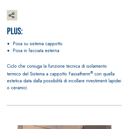
Guaina
qualità per inte
impermeabilizzante
elastica
monocomponente
PLUS:
polimero cementizia
Posa su sistema cappotto
Posa in facciata esterna
Ciclo che coniuga la funzione tecnica di isolamento
®
termico del Sistema a cappotto Fassatherm
con quella
estetica data dalla possibilità di incollare rivestimenti lapidei
o ceramici.
Sistema INTONACATURA E
Sistema GYPSOT
COSTRUZIONE
LASTRE
PRODOTTI A BASE CALCE
AEREA
®
GYPSOTECH
Gy
TIPO DEFH1IR
Lastra in carto
KB 13 EVOLUTION