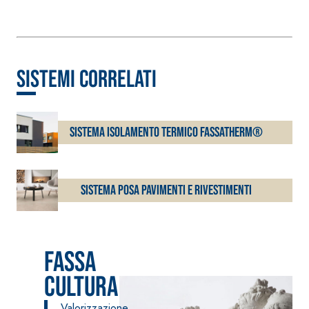
calce idraulica naturale
NHL 3,5 e speciali inerti
alleggeriti
sistemi correlati
Sistema ISOLAMENTO TERMICO FASSATHERM®
Sistema POSA PAVIMENTI E RIVESTIMENTI
Fassa
cultura
Valorizzazione