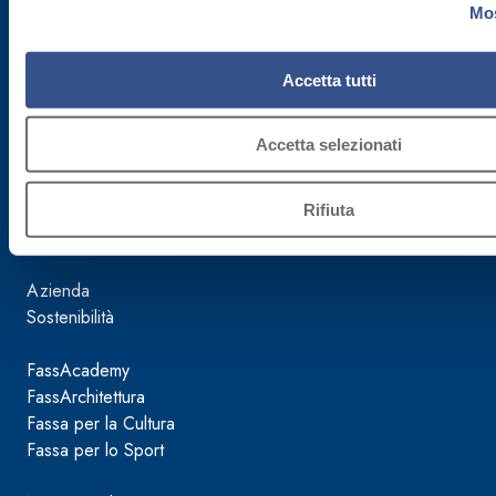
Cap. Soc.
Mos
€ 50.000.000,00
Accetta tutti
Reg. Impr.
TV 02015890268
Accetta selezionati
Rifiuta
Mondo Fassa
Azienda
Sostenibilità
FassAcademy
FassArchitettura
Fassa per la Cultura
Fassa per lo Sport