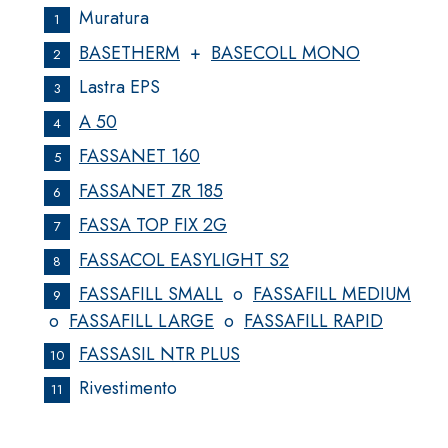
speciali leganti
Muratura
base di anidrit
1
solfatoresistenti,
ad alta conducib
BASETHERM
+
BASECOLL MONO
polimero-modificata,
2
termica per la
tixotropica,
Lastra EPS
3
realizzazione d
fibrorinforzata, per la
radianti a bass
A 50
passivazione,
4
in ambienti inte
riparazione, rasatura e
FASSANET 160
5
protezione di strutture in
FASSANET ZR 185
6
calcestruzzo
FASSA TOP FIX 2G
7
FASSACOL EASYLIGHT S2
8
FASSAFILL SMALL
o
FASSAFILL MEDIUM
9
o
FASSAFILL LARGE
o
FASSAFILL RAPID
Sistema ISOLAMENTO
®
TERMICO FASSATHERM
FASSASIL NTR PLUS
10
COLLANTI E RASANTI
Rivestimento
11
A 96 RESPHIRA
Collante-rasante
alleggerito, fibrato, con