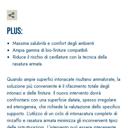
Guaina
qualità per intern
impermeabilizzante
elastica
monocomponente
PLUS:
polimero cementizia
Massima salubrità e comfort degli ambienti
Ampia gamma di bio-finiture compatibili
Riduce il rischio di cavillature con la tecnica della
rasatura armata
Quando ampie superfici intonacate risultano ammalorate, la
soluzione più conveniente è il rifacimento totale degli
intonaci e delle finiture. Il nuovo intervento dovrà
Sistema INTONACATURA E
Sistema GYPSOTEC
COSTRUZIONE
LASTRE
confrontarsi con una superficie datata, spesso irregolare
PRODOTTI A BASE CALCE
ed eterogenea, che richiede la valutazione dello specifico
AEREA
®
GYPSOTECH
Gyps
supporto. L’utilizzo di un ciclo di intonacatura completo di
UM TIPO DEFH1IR
Lastra in cartong
KB 13 EVOLUTION
rinzaffo e rasatura armata minimizza gli inconvenienti tipici
Intonaco di fondo
delle ristrutturazioni. L’intervento può essere interamente