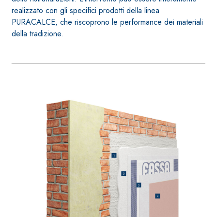
bianco fibrorinforzato a
realizzato con gli specifici prodotti della linea
base di calce aerea,
PURACALCE, che riscoprono le performance dei materiali
per interni ed esterni
della tradizione.
Sistema RIPRISTINO DEL
Sistema POSA PAVIM
CALCESTRUZZO
RIVESTIMENTI
PRODOTTI TIXOTROPICI
FASSAFLOOR – FON
POSA
GEOACTIVE R4 40
FASSAFLOOR LA 8
Malta rapida
Lisciatura autoliv
contenente speciali
a base di anidrit