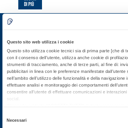
di più
Iscriviti alla newsletter
Questo sito web utilizza i cookie
Questo sito utilizza cookie tecnici sia di prima parte [che di te
Rimani aggiornato con le ultime novità di Fassa Bortolo
con il consenso dell’utente, utilizza anche cookie di profilazio
strumenti di tracciamento, anche di terze parti, al fine di: in
pubblicitari in linea con le preferenze manifestate dall’utente
nell’ambito dell’utilizzo delle funzionalità e della navigazione i
effettuare analisi e monitoraggio dei comportamenti dell’utente
consentire all’utente di effettuare comunicazioni e interazioni 
social.
Cliccando sul tasto “
ACCETTA TUTTI
”, l’utente acconsente all
Sede direzionale
cookie non tecnici, inclusi quindi quelli di profilazione, analitici
Selezione
consenso è facoltativo e può essere revocato in qualsiasi m
Necessari
del
Fassa S.r.l.
Se l’utente desidera gestire le proprie preferenze può cliccare
consenso