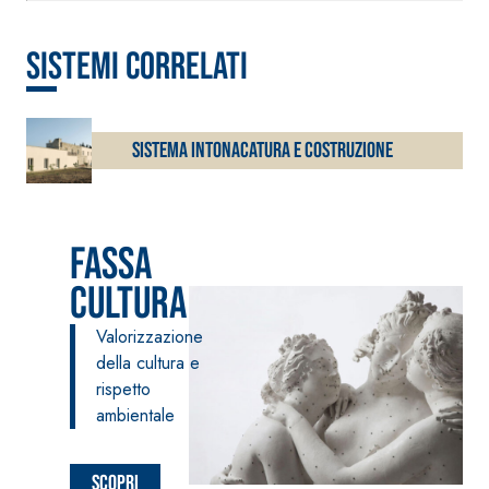
NHL 3,5 e speciali
inerti alleggeriti
sistemi correlati
Sistema INTONACATURA E COSTRUZIONE
Fassa
cultura
Valorizzazione
della cultura e
rispetto
ambientale
Scopri