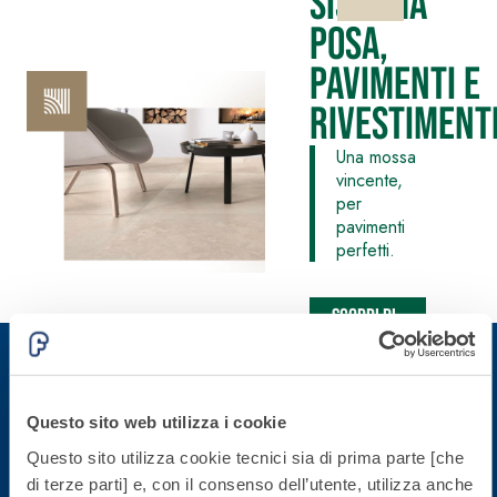
Sistema
fibrorinforzato a
Posa,
base di calce
Pavimenti e
aerea, per interni
ed esterni
Rivestiment
Una mossa
vincente,
per
pavimenti
perfetti.
Sistema POSA
PAVIMENTI E
RIVESTIMENTI
Sistema RIPRISTINO
FASSAFLOOR
DEL CALCESTRUZZO
Scopri di
– FONDI DI
PRODOTTI
più
POSA
TIXOTROPICI
FASSAFLOOR L
GEOACTIVE R4 40
A 8.30
Lisciatura
Malta rapida
Iscriviti alla newsletter
Questo sito web utilizza i cookie
autolivellante
contenente speciali
a base di
Questo sito utilizza cookie tecnici sia di prima parte [che
leganti
anidrite e
Rimani aggiornato con le ultime novità di Fassa Bortolo
di terze parti] e, con il consenso dell’utente, utilizza anche
solfatoresistenti,