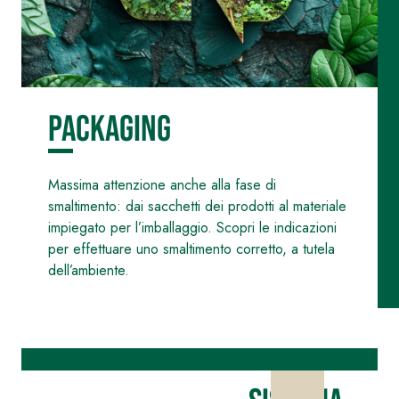
ad elevata
impermeabilizzante
qualità per
elastica
interni
monocomponente
polimero
cementizia
Packaging
Massima attenzione anche alla fase di
smaltimento: dai sacchetti dei prodotti al materiale
impiegato per l’imballaggio. Scopri le indicazioni
Sistema
GYPSOTEC
®
per effettuare uno smaltimento corretto, a tutela
H
Sistema
dell’ambiente.
LASTRE
INTONACATURA E
COSTRUZIONE
®
GYPSOTECH
PRODOTTI A BASE
CALCE AEREA
GypsoLIGNUM
Lastra in
TIPO DEFH1IR
cartongesso
KB 13 EVOLUTION
Intonaco di fondo
bianco