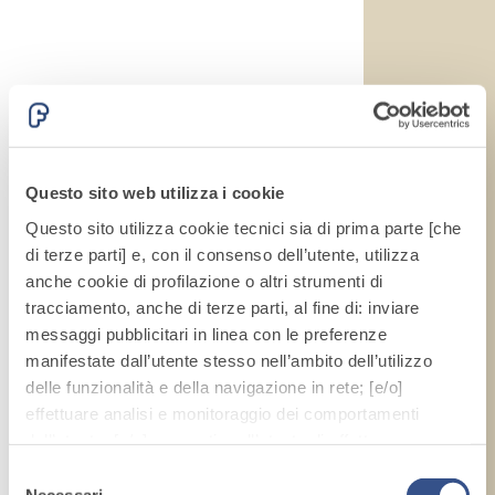
Questo sito web utilizza i cookie
Questo sito utilizza cookie tecnici sia di prima parte [che
di terze parti] e, con il consenso dell’utente, utilizza
anche cookie di profilazione o altri strumenti di
tracciamento, anche di terze parti, al fine di: inviare
messaggi pubblicitari in linea con le preferenze
manifestate dall’utente stesso nell’ambito dell’utilizzo
delle funzionalità e della navigazione in rete; [e/o]
effettuare analisi e monitoraggio dei comportamenti
dell’utente; [e/o] consentire all’utente di effettuare
comunicazioni e interazioni attraverso i social.
Selezione
Cliccando sul tasto “
ACCETTA TUTTI
”, l’utente