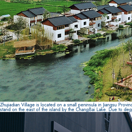
Sistema RIPRISTINO DEL CALCESTRUZZO
PRODOTTI TIXO
GEOACTIVE R4 40
Malta rapida contenente speciali leganti solfatore
modificata, tixotropica, fibrorinforzata, per la p
rasatura e protezione di strutture in calcestruzzo
Zhujiadian Village is located on a small peninsula in Jiangsu Prov
stand on the east of the island by the ChangBai Lake. Due to degrad