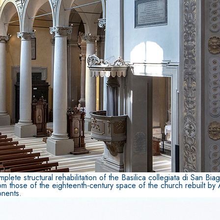
ERMEABILIZZANTI
Sistema FASSACOLOUR
P
®
SICURA G3
nente polimero
Idropittura decorativa ul
plete structural rehabilitation of the Basilica collegiata di San B
om those of the eighteenth-century space of the church rebuilt by Al
onents.