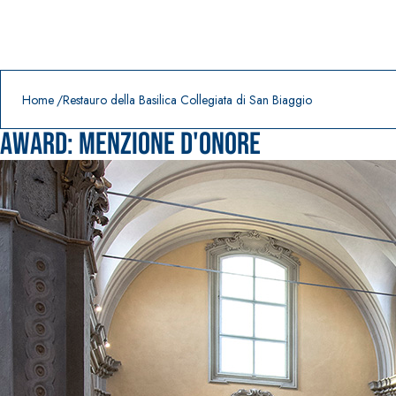
Prodotti in primo piano
download
home
Home
Restauro della Basilica Collegiata di San Biaggio
Award:
Menzione d'onore