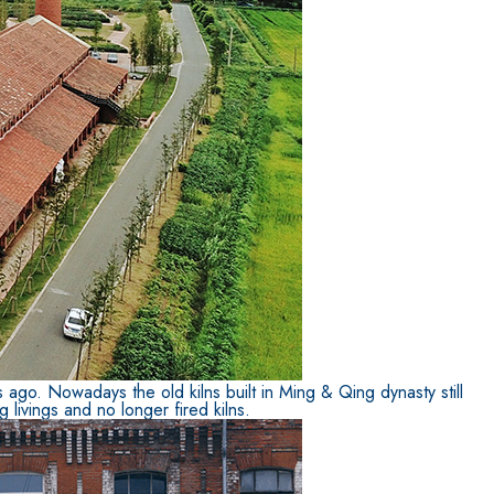
IVESTIMENTI
FASSAFLOOR – FONDI DI POSA
a base di anidrite e quarzo, ad alta conducibilità
one di massetti radianti a basso spessore in
 ago. Nowadays the old kilns built in Ming & Qing dynasty still
 livings and no longer fired kilns.