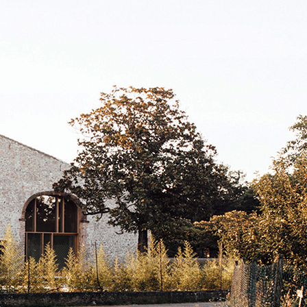
ASE CALCE AEREA
Sistema GYPSOTECH
LAS
®
®
GYPSOTECH
GypsoLIGNUM