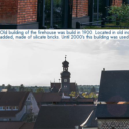
e speciali inerti alleggeriti
Old building of the firehouse was build in 1900. Located in old i
added, made of silicate bricks. Until 2000’s this building was use