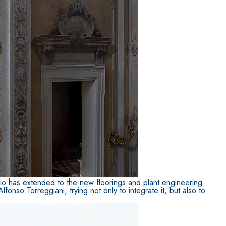
ITTURE
tra opaca ad elevata qualità per interni
iagio has extended to the new floorings and plant engineering
fonso Torreggiani, trying not only to integrate it, but also to