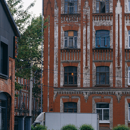
 E RASANTI
draulica naturale NHL 3,5