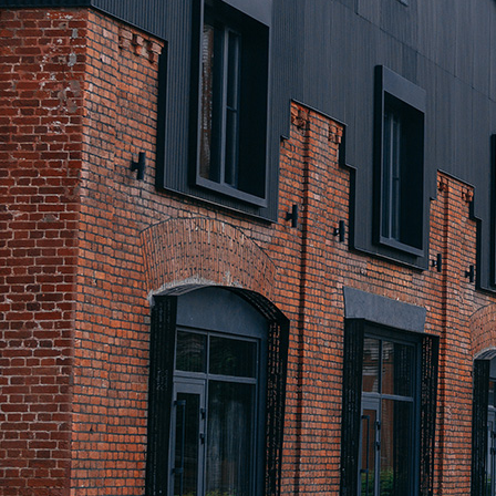
Sistema ISOLAMENTO TERMICO FASSATHERM
COLLANTI
®
A 96 RESPHIRA
Collante-rasante alleggerito, fibrato, con calce i