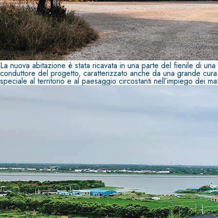
Intonaco di fondo bianco fibrorinforzato a base d
interni ed esterni
La nuova abitazione è stata ricavata in una parte del fienile di una
conduttore del progetto, caratterizzato anche da una grande cura in t
speciale al territorio e al paesaggio circostanti nell’impiego dei mat