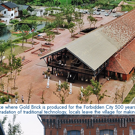
TROPICI
Sistema POSA PAVIMENTI E R
FASSAFLOOR LA 8.30
sistenti, polimero-
Lisciatura autolivellante 
assivazione, riparazione,
termica per la realizzazi
ambienti interni.
ince where Gold Brick is produced for the Forbidden City 500 years
ation of traditional technology, locals leave the village for making