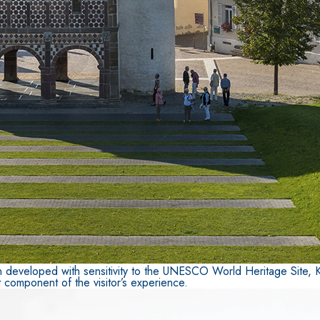
n developed with sensitivity to the UNESCO World Heritage Site, K
nt component of the visitor’s experience.