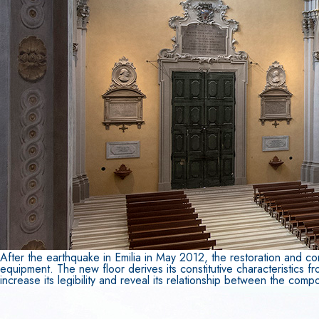
Sistema POSA PAVIMENTI E RIVESTIMENTI
AQUAZIP
– IMP
®
AQUAZIP ONE PRO
Guaina impermeabilizzante elastica monocompo
cementizia
After the earthquake in Emilia in May 2012, the restoration and com
equipment. The new floor derives its constitutive characteristics fr
increase its legibility and reveal its relationship between the comp